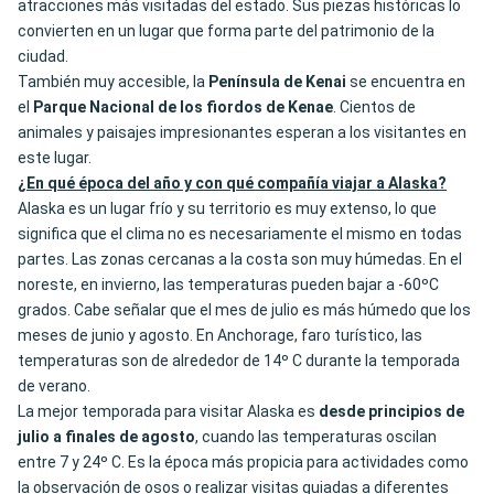
atracciones más visitadas del estado. Sus piezas históricas lo
convierten en un lugar que forma parte del patrimonio de la
ciudad.
También muy accesible, la
Península de Kenai
se encuentra en
el
Parque Nacional de los fiordos de Kenae
. Cientos de
animales y paisajes impresionantes esperan a los visitantes en
este lugar.
¿En qué época del año y con qué compañía viajar a Alaska?
Alaska es un lugar frío y su territorio es muy extenso, lo que
significa que el clima no es necesariamente el mismo en todas
partes. Las zonas cercanas a la costa son muy húmedas. En el
noreste, en invierno, las temperaturas pueden bajar a -60ºC
grados. Cabe señalar que el mes de julio es más húmedo que los
meses de junio y agosto. En Anchorage, faro turístico, las
temperaturas son de alrededor de 14º C durante la temporada
de verano.
La mejor temporada para visitar Alaska es
desde principios de
julio a finales de agosto
, cuando las temperaturas oscilan
entre 7 y 24º C. Es la época más propicia para actividades como
la observación de osos o realizar visitas guiadas a diferentes