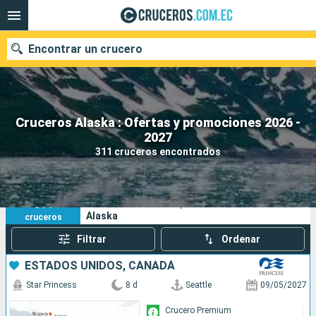
Encontrar un crucero
Cruceros Alaska : Ofertas y promociones 2026 -
Nuestros destinos
2027
311 cruceros encontrados
Fecha de salida
Puertos
Compañías
311
Sus criterios de búsqueda:
Alaska
cruceros
Buscar
Filtrar
Ordenar
ESTADOS UNIDOS, CANADÁ
Star Princess
8 d
Seattle
09/05/2027
Crucero Premium