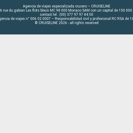
Agencia de viajes especializada crucero – CRUISELINE
6 rue du gabian Les flots bleus MC 98 000 Monaco SAM con un capital de 150 000
contact tel : (00) 377 97 97 84 50
gencia de viajes n° 006 02 0007 – Responsabilidad civil y profesional RC RSA de
© CRUISELINE 2026 - all rights reserved