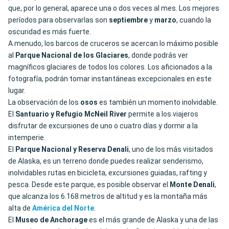
que, por lo general, aparece una o dos veces al mes. Los mejores
períodos para observarlas son
septiembre
y
marzo
, cuando la
oscuridad es más fuerte.
A menudo, los barcos de cruceros se acercan lo máximo posible
al
Parque Nacional de los Glaciares
, donde podrás ver
magníficos glaciares de todos los colores. Los aficionados a la
fotografía, podrán tomar instantáneas excepcionales en este
lugar.
La observación de los
osos
es también un momento inolvidable.
El
Santuario y Refugio McNeil River
permite a los viajeros
disfrutar de excursiones de uno o cuatro días y dormir a la
intemperie.
El
Parque Nacional y Reserva Denali
, uno de los más visitados
de Alaska, es un terreno donde puedes realizar senderismo,
inolvidables rutas en bicicleta, excursiones guiadas, rafting y
pesca. Desde este parque, es posible observar el
Monte Denali
,
que alcanza los 6.168 metros de altitud y es la montaña más
alta de
América del Norte
.
El
Museo de Anchorage
es el más grande de Alaska y una de las