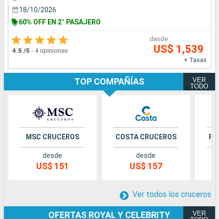
18/10/2026
60% OFF EN 2° PASAJERO
desde
US$ 1,539
4.5
/5
-
4 opiniones
+ Tasas
VER
TOP COMPAÑÍAS
TODO
MSC CRUCEROS
COSTA CRUCEROS
RO
desde
desde
US$ 151
US$ 157
Ver todos los cruceros
VER
OFERTAS ROYAL Y CELEBRITY