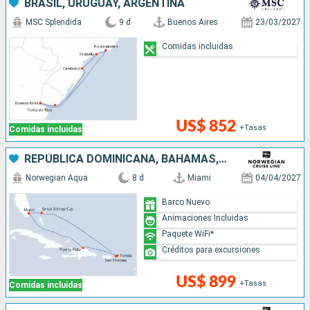
BRASIL, URUGUAY, ARGENTINA
MSC Splendida
9 d
Buenos Aires
23/03/2027
Comidas incluidas
US$ 852
+Tasas
Comidas incluidas
REPÚBLICA DOMINICANA, BAHAMAS, ESTADOS UNIDOS
Norwegian Aqua
8 d
Miami
04/04/2027
Barco Nuevo
Animaciones Incluidas
Paquete WiFi*
Créditos para excursiones
US$ 899
+Tasas
Comidas incluidas