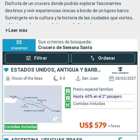
Disfruta de un crucero donde podrás explorar fascinantes
destinos y vivir experiencias únicas a bordo de un lujoso barco.
Sumérgete en la cultura y la historia de las ciudades que visites,
relájate en playas paradisíacas o disfruta de emocionantes
+
Leer más
actividades acuáticas. A bordo, te espera un sinfín de opciones
para tu entretenimiento: desde exquisitos buffets y
55
Sus criterios de búsqueda:
restaurantes a medida, hasta espectáculos, bares y discotecas
Crucero de Semana Santa
cruceros
para bailar toda la noche.
Filtrar
Ordenar
No pierdas la oportunidad de vivir una Semana Santa diferente y
memorable. Reserva tu plaza ahora, ¡los cupos son limitados!
ESTADOS UNIDOS, ANTIGUA Y BARBUDA, SAN MARTÍN, PUERTO RICO
Vision of the Seas
8 d
San Juan
28/03/2027
Precio especial familias
Hasta -60% en el 2° pasajero
Comidas incluidas
US$ 579
+Tasas
Comidas incluidas