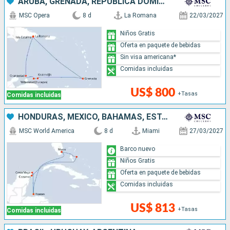
ARUBA, GRENADA, REPÚBLICA DOMINICANA
MSC Opera
8 d
La Romana
22/03/2027
Niños Gratis
Oferta en paquete de bebidas
Sin visa americana*
Comidas incluidas
US$ 800
+Tasas
Comidas incluidas
HONDURAS, MÉXICO, BAHAMAS, ESTADOS UNIDOS
MSC World America
8 d
Miami
27/03/2027
Barco nuevo
Niños Gratis
Oferta en paquete de bebidas
Comidas incluidas
US$ 813
+Tasas
Comidas incluidas