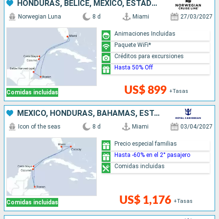
HONDURAS, BELICE, MÉXICO, ESTADOS UNIDOS
Norwegian Luna
8 d
Miami
27/03/2027
Animaciones Incluidas
Paquete WiFi*
Créditos para excursiones
Hasta 50% Off
US$ 899
+Tasas
Comidas incluidas
MÉXICO, HONDURAS, BAHAMAS, ESTADOS UNIDOS
Icon of the seas
8 d
Miami
03/04/2027
Precio especial familias
Hasta -60% en el 2° pasajero
Comidas incluidas
US$ 1,176
+Tasas
Comidas incluidas