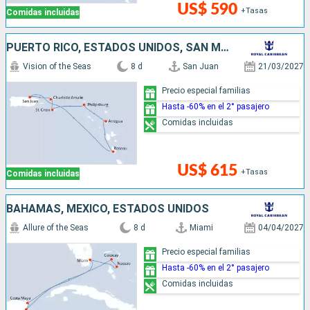
US$ 590
+Tasas
Comidas incluidas
PUERTO RICO, ESTADOS UNIDOS, SAN MARTÍN, ANTIGUA Y BARBUDA, DOMINICA
Vision of the Seas
8 d
San Juan
21/03/2027
Precio especial familias
Hasta -60% en el 2° pasajero
Comidas incluidas
US$ 615
+Tasas
Comidas incluidas
BAHAMAS, MÉXICO, ESTADOS UNIDOS
Allure of the Seas
8 d
Miami
04/04/2027
Precio especial familias
Hasta -60% en el 2° pasajero
Comidas incluidas