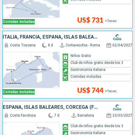
US$ 731
+Tasas
Comidas incluidas
ITALIA, FRANCIA, ESPAÑA, ISLAS BALEARES
Costa Toscana
8 d
Civitavecchia - Roma
02/04/2027
Niños Gratis
Club de niños gratis desde los 3
Gastronomía italiana
Comidas incluidas
US$ 744
+Tasas
Comidas incluidas
ESPAÑA, ISLAS BALEARES, CÓRCEGA (FRANCIA), FRANCIA, ITALIA
Costa Favolosa
7 d
Barcelona
23/03/2027
Club de niños gratis desde los 3
Gastronomía italiana