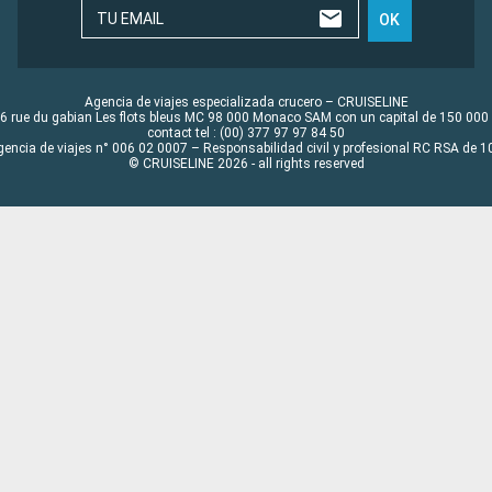
TU EMAIL
OK
Agencia de viajes especializada crucero – CRUISELINE
6 rue du gabian Les flots bleus MC 98 000 Monaco SAM con un capital de 150 000
contact tel : (00) 377 97 97 84 50
gencia de viajes n° 006 02 0007 – Responsabilidad civil y profesional RC RSA de
© CRUISELINE 2026 - all rights reserved