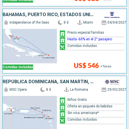
BAHAMAS, PUERTO RICO, ESTADOS UNIDOS
Independence of the Seas
8 d
Miami
04/04/2027
Precio especial familias
Hasta -60% en el 2° pasajero
Comidas incluidas
US$ 546
+Tasas
Comidas incluidas
REPÚBLICA DOMINICANA, SAN MARTÍN, ANTIGUA Y BARBUDA
MSC Opera
8 d
La Romana
29/03/2027
Niños Gratis
Oferta en paquete de bebidas
Sin visa americana*
Comidas incluidas