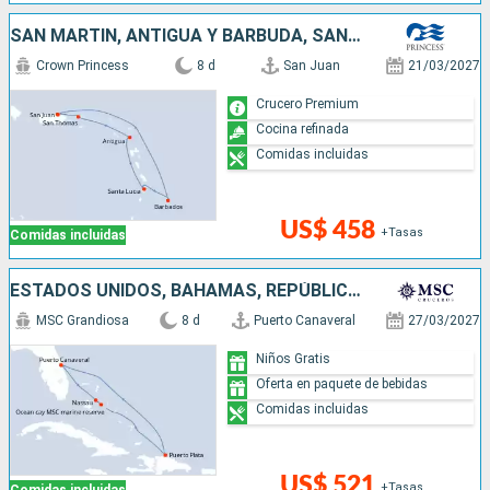
SAN MARTÍN, ANTIGUA Y BARBUDA, SANTA LUCIA, BARBADOS, PUERTO RICO
Crown Princess
8 d
San Juan
21/03/2027
Crucero Premium
Cocina refinada
Comidas incluidas
US$ 458
+Tasas
Comidas incluidas
ESTADOS UNIDOS, BAHAMAS, REPÚBLICA DOMINICANA
MSC Grandiosa
8 d
Puerto Canaveral
27/03/2027
Niños Gratis
Oferta en paquete de bebidas
Comidas incluidas
US$ 521
+Tasas
Comidas incluidas