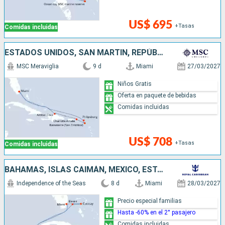
US$ 695
+Tasas
Comidas incluidas
ESTADOS UNIDOS, SAN MARTÍN, REPÚBLICA DOMINICANA
MSC Meraviglia
9 d
Miami
27/03/2027
Niños Gratis
Oferta en paquete de bebidas
Comidas incluidas
US$ 708
+Tasas
Comidas incluidas
BAHAMAS, ISLAS CAIMÁN, MÉXICO, ESTADOS UNIDOS
Independence of the Seas
8 d
Miami
28/03/2027
Precio especial familias
Hasta -60% en el 2° pasajero
Comidas incluidas