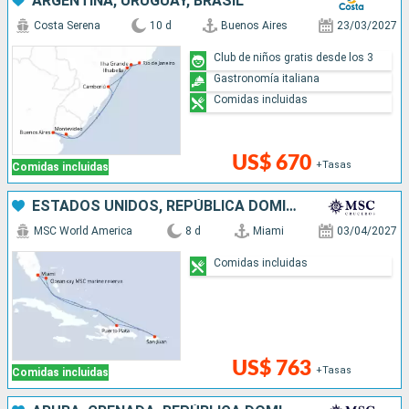
ARGENTINA, URUGUAY, BRASIL
Costa Serena
10 d
Buenos Aires
23/03/2027
Club de niños gratis desde los 3
Gastronomía italiana
Comidas incluidas
US$ 670
+Tasas
Comidas incluidas
ESTADOS UNIDOS, REPÚBLICA DOMINICANA, PUERTO RICO, BAHAMAS
MSC World America
8 d
Miami
03/04/2027
Comidas incluidas
US$ 763
+Tasas
Comidas incluidas