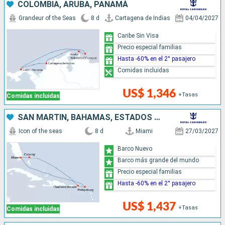
COLOMBIA, ARUBA, PANAMÁ
Grandeur of the Seas
8 d
Cartagena de Indias
04/04/2027
Caribe Sin Visa
Precio especial familias
Hasta -60% en el 2° pasajero
Comidas incluidas
US$ 1,346
+Tasas
Comidas incluidas
SAN MARTÍN, BAHAMAS, ESTADOS UNIDOS
Icon of the seas
8 d
Miami
27/03/2027
Barco Nuevo
Barco más grande del mundo
Precio especial familias
Hasta -60% en el 2° pasajero
US$ 1,437
+Tasas
Comidas incluidas