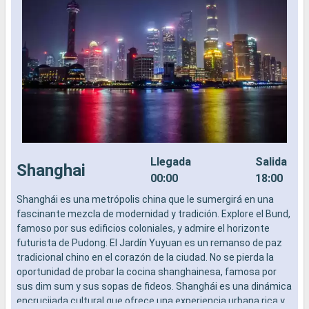
Llegada
Salida
Shanghai
00:00
18:00
Shanghái es una metrópolis china que le sumergirá en una
L
fascinante mezcla de modernidad y tradición. Explore el Bund,
a
famoso por sus edificios coloniales, y admire el horizonte
b
futurista de Pudong. El Jardín Yuyuan es un remanso de paz
s
tradicional chino en el corazón de la ciudad. No se pierda la
e
oportunidad de probar la cocina shanghainesa, famosa por
sus dim sum y sus sopas de fideos. Shanghái es una dinámica
encrucijada cultural que ofrece una experiencia urbana rica y