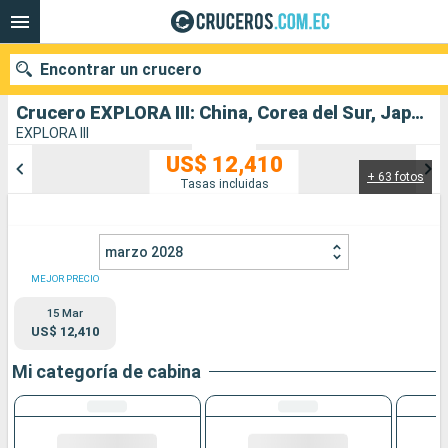
Encontrar un crucero
Crucero EXPLORA III: China, Corea del Sur, Japón salida desde Shanghai
EXPLORA III
US$ 12,410
+ 63 fotos
Nuestros destinos
Tasas incluidas
Fecha de salida
marzo 2028
Puertos
Compañías
MEJOR PRECIO
15 Mar
Buscar
US$ 12,410
Mi categoría de cabina