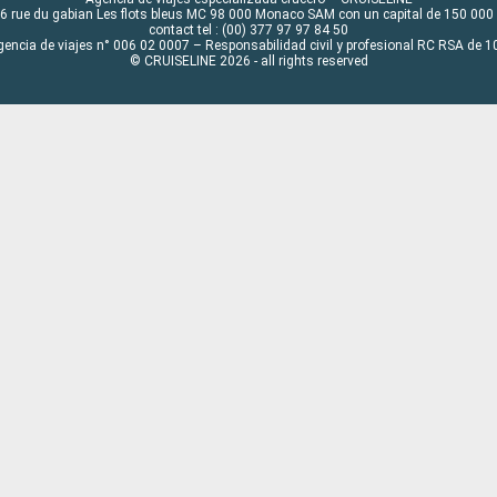
6 rue du gabian Les flots bleus MC 98 000 Monaco SAM con un capital de 150 000
contact tel : (00) 377 97 97 84 50
gencia de viajes n° 006 02 0007 – Responsabilidad civil y profesional RC RSA de
© CRUISELINE 2026 - all rights reserved