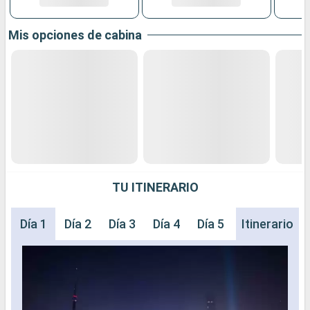
Mis opciones de cabina
TU ITINERARIO
Día 1
Día 2
Día 3
Día 4
Día 5
Día 6
Itinerario
Día 