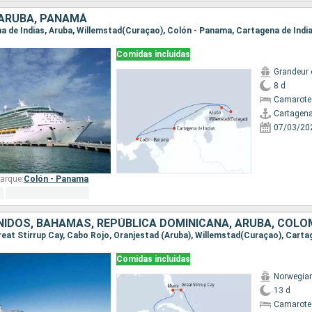
 ARUBA, PANAMÁ
ena de Indias, Aruba, Willemstad(Curaçao), Colón - Panama, Cartagena de Indi
Comidas incluidas
Grandeur 
8 d
Camarote
Cartagena
07/03/20
arque:
Colón - Panama
Comidas incluidas
Norwegia
13 d
Camarote