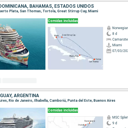
DOMINICANA, BAHAMAS, ESTADOS UNIDOS
Puerto Plata, San Thomas, Tortola, Great Stirrup Cay, Miami
Comidas incluidas
Norwegia
8 d
Camarote
Miami
07/03/20
UGUAY, ARGENTINA
Aires, Rio de Janeiro, Ilhabella, Camboriú, Punta del Este, Buenos Aires
Comidas incluidas
MSC Sple
9 d