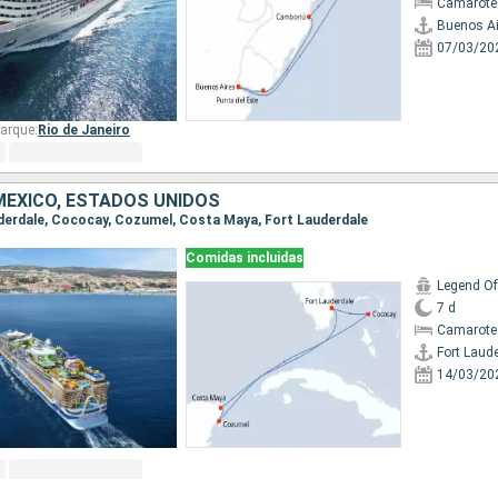
Camarote
Buenos Ai
07/03/20
arque:
Rio de Janeiro
ÉXICO, ESTADOS UNIDOS
auderdale, Cococay, Cozumel, Costa Maya, Fort Lauderdale
Comidas incluidas
Legend Of
7 d
Camarote
Fort Laud
14/03/20