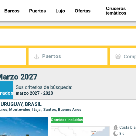
Cruceros
Barcos
Puertos
Lujo
Ofertas
temáticos
Puertos
Comp
Marzo 2027
Sus criterios de búsqueda:
rados
marzo 2027 - 2028
 URUGUAY, BRASIL
Aires, Montevideo, Itajai, Santos, Buenos Aires
Comidas incluidas
Costa Di
8 d