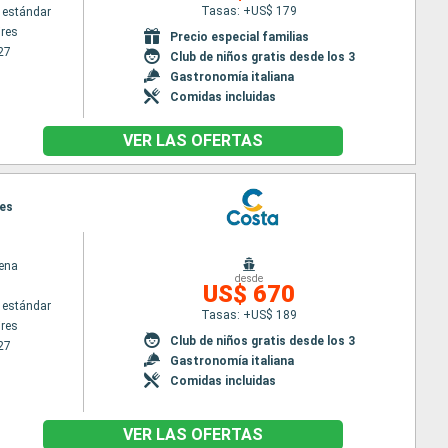
Tasas: +US$ 179
 estándar
res
Precio especial familias
27
Club de niños gratis desde los 3
Gastronomía italiana
Comidas incluidas
VER LAS OFERTAS
res
ena
desde
US$ 670
 estándar
Tasas: +US$ 189
res
Club de niños gratis desde los 3
27
Gastronomía italiana
Comidas incluidas
VER LAS OFERTAS