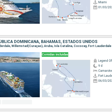
Miami
01/03/20
ÚBLICA DOMINICANA, BAHAMAS, ESTADOS UNIDOS
uderdale, Willemstad(Curaçao), Aruba, Isla Catalina, Cococay, Fort Lauderdale
Comidas incluidas
Legend Of
9 d
Camarote
Fort Laud
06/03/20