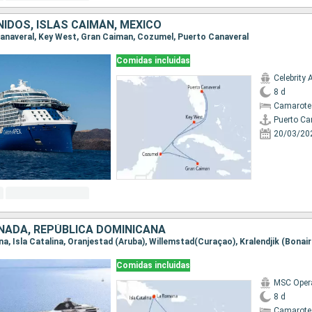
IDOS, ISLAS CAIMÁN, MÉXICO
 Canaveral, Key West, Gran Caiman, Cozumel, Puerto Canaveral
Comidas incluidas
Celebrity 
8 d
Camarote
Puerto Ca
20/03/20
NADA, REPÚBLICA DOMINICANA
Comidas incluidas
MSC Oper
8 d
Camarote 