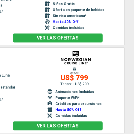
Niños Gratis
na
Oferta en paquete de bebidas
27
Sin visa americana*
Hasta 40% Off
Comidas incluidas
VER LAS OFERTAS
desde
n Luna
US$ 799
Tasas: +US$ 209
 estándar
Animaciones Incluidas
Paquete WiFi*
27
Créditos para excursiones
Hasta 50% Off
Comidas incluidas
VER LAS OFERTAS