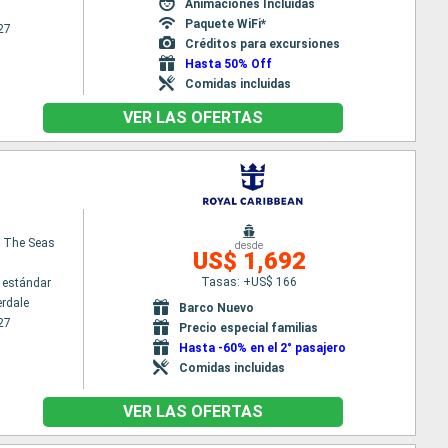
Animaciones Incluidas
Paquete WiFi*
27
Créditos para excursiones
Hasta 50% Off
Comidas incluidas
VER LAS OFERTAS
 The Seas
desde
US$ 1,692
Tasas: +US$ 166
 estándar
erdale
Barco Nuevo
27
Precio especial familias
Hasta -60% en el 2° pasajero
Comidas incluidas
VER LAS OFERTAS