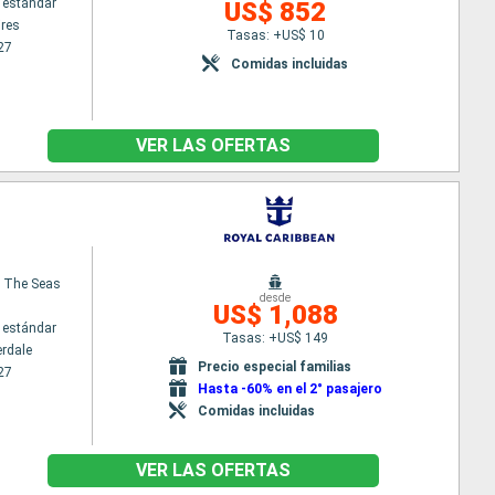
 estándar
US$ 852
res
Tasas: +US$ 10
27
Comidas incluidas
VER LAS OFERTAS
 The Seas
desde
US$ 1,088
 estándar
Tasas: +US$ 149
erdale
Precio especial familias
27
Hasta -60% en el 2° pasajero
Comidas incluidas
VER LAS OFERTAS