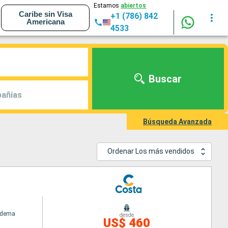
Estamos
abiertos
Caribe sin Visa
+1 (786) 842
Americana
4533
Buscar
añías
Búsqueda Avanzada
Ordenar Los más vendidos
adema
desde
US$ 460