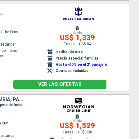
as
of the Seas
desde
US$ 1,339
Tasas: +US$ 84
 estándar
 de Indias
Caribe Sin Visa
27
Precio especial familias
Hasta -60% en el 2° pasajero
Comidas incluidas
VER LAS OFERTAS
ESTADOS UNIDOS, BAHAMAS, REPÚBLICA DOMINICANA, ARUBA, COLOMBIA, PANAMÁ, COSTA RICA
Itinerario : Miami, Great Stirrup Cay, Cabo Rojo, Oranjestad (Aruba), Willemstad(Curaçao), Cartagena de Indias, Canal Panama - Lac Gatun, Colón - Panama, Puerto Limon, Miami
desde
n Sun
US$ 1,529
Tasas: +US$ 520
 estándar