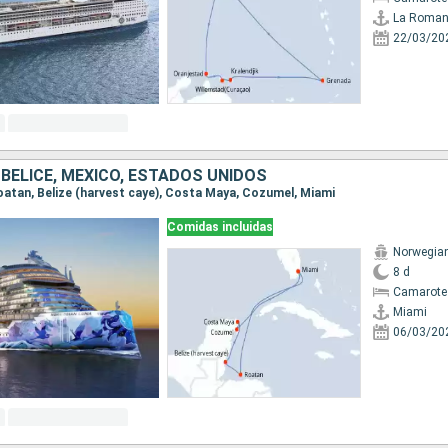
La Roma
22/03/20
BELICE, MÉXICO, ESTADOS UNIDOS
 Roatan, Belize (harvest caye), Costa Maya, Cozumel, Miami
Comidas incluidas
Norwegia
8 d
Camarote
Miami
06/03/20