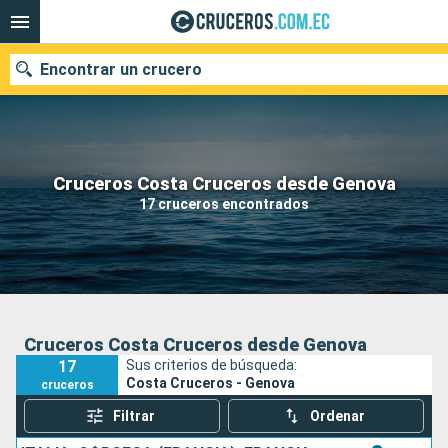
Encontrar un crucero
Nuestros destinos
Cruceros Costa Cruceros desde Genova
17 cruceros encontrados
Fecha de salida
Puertos
Compañías
Buscar
Cruceros Costa Cruceros desde Genova
17
Sus criterios de búsqueda:
Costa Cruceros - Genova
cruceros
Filtrar
Ordenar