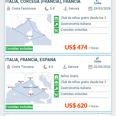
ITALIA, CÓRCEGA (FRANCIA), FRANCIA
Costa Fascinosa
5 d
Genova
29/03/2028
Club de niños gratis desde los 3
Gastronomía italiana
Comidas incluidas
US$ 474
+Tasas
Comidas incluidas
ITALIA, FRANCIA, ESPAÑA
Costa Toscana
8 d
Genova
25/09/2026
Niños Gratis
Club de niños gratis desde los 3
Gastronomía italiana
Comidas incluidas
US$ 620
+Tasas
Comidas incluidas