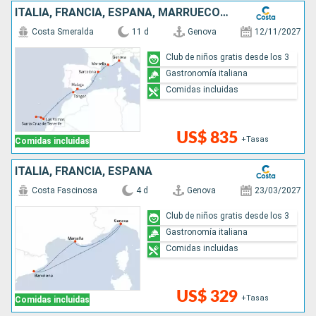
ITALIA, FRANCIA, ESPAÑA, MARRUECOS, CANARIAS
Costa Smeralda
11 d
Genova
12/11/2027
Club de niños gratis desde los 3
Gastronomía italiana
Comidas incluidas
US$ 835
+Tasas
Comidas incluidas
ITALIA, FRANCIA, ESPAÑA
Costa Fascinosa
4 d
Genova
23/03/2027
Club de niños gratis desde los 3
Gastronomía italiana
Comidas incluidas
US$ 329
+Tasas
Comidas incluidas