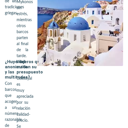
de las
Mykonos
tradiciones
sin
griegas.
estrés,
mientras
otros
barcos
parten
al final
de la
tarde.
¿Huye del
Viajeros que
anonimato
cuidan su
y las
presupuesto
multitudes?
Celestyal
Con
es
barcos
muy
que
apreciada
acogen
por su
a un
relación
número
calidad-
razonable
precio.
de
Se