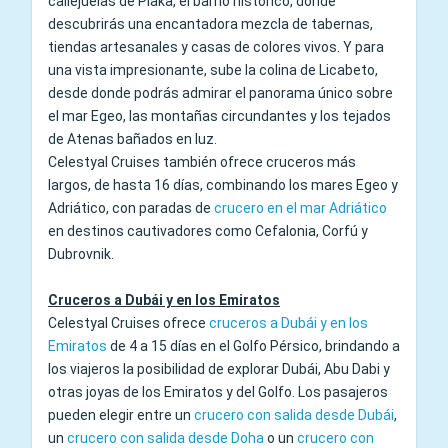
callejuelas de Plaka, el barrio histórico, donde
descubrirás una encantadora mezcla de tabernas,
tiendas artesanales y casas de colores vivos. Y para
una vista impresionante, sube la colina de Licabeto,
desde donde podrás admirar el panorama único sobre
el mar Egeo, las montañas circundantes y los tejados
de Atenas bañados en luz.
Celestyal Cruises también ofrece cruceros más
largos, de hasta 16 días, combinando los mares Egeo y
Adriático, con paradas de
crucero en el mar Adriático
en destinos cautivadores como Cefalonia, Corfú y
Dubrovnik.
Cruceros a Dubái y en los Emiratos
Celestyal Cruises ofrece
cruceros a Dubái y en los
Emiratos
de 4 a 15 días en el Golfo Pérsico, brindando a
los viajeros la posibilidad de explorar Dubái, Abu Dabi y
otras joyas de los Emiratos y del Golfo. Los pasajeros
pueden elegir entre un
crucero con salida desde Dubái
,
un
crucero con salida desde Doha
o un
crucero con