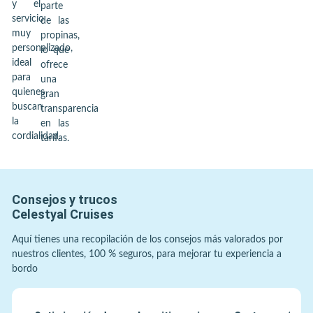
y el
parte
servicio
de las
muy
propinas,
personalizado,
lo que
ideal
ofrece
para
una
quienes
gran
buscan
transparencia
la
en las
cordialidad.
tarifas.
Consejos y trucos
Celestyal Cruises
Aquí tienes una recopilación de los consejos más valorados por
nuestros clientes, 100 % seguros, para mejorar tu experiencia a
bordo