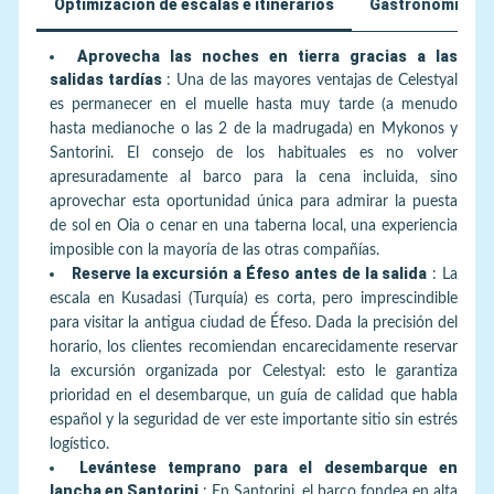
Optimización de escalas e itinerarios
Gastronomía y p
Aprovecha las noches en tierra gracias a las
salidas tardías
:
Una de las mayores ventajas de Celestyal
es permanecer en el muelle hasta muy tarde (a menudo
hasta medianoche o las 2 de la madrugada) en Mykonos y
Santorini. El consejo de los habituales es no volver
apresuradamente al barco para la cena incluida, sino
aprovechar esta oportunidad única para admirar la puesta
de sol en Oia o cenar en una taberna local, una experiencia
imposible con la mayoría de las otras compañías.
Reserve la excursión a Éfeso antes de la salida
:
La
escala en Kusadasi (Turquía) es corta, pero imprescindible
para visitar la antigua ciudad de Éfeso. Dada la precisión del
horario, los clientes recomiendan encarecidamente reservar
la excursión organizada por Celestyal: esto le garantiza
prioridad en el desembarque, un guía de calidad que habla
español y la seguridad de ver este importante sitio sin estrés
logístico.
Levántese temprano para el desembarque en
lancha en Santorini
:
En Santorini, el barco fondea en alta