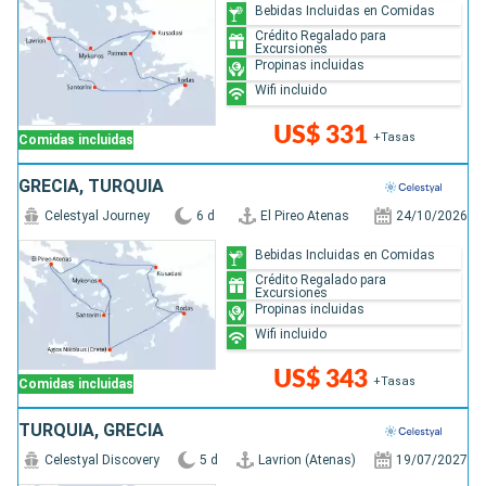
Bebidas Incluidas en Comidas
Crédito Regalado para
Excursiones
Propinas incluidas
Wifi incluido
US$ 331
+Tasas
Comidas incluidas
GRECIA, TURQUÍA
Celestyal Journey
6 d
El Pireo Atenas
24/10/2026
Bebidas Incluidas en Comidas
Crédito Regalado para
Excursiones
Propinas incluidas
Wifi incluido
US$ 343
+Tasas
Comidas incluidas
TURQUÍA, GRECIA
Celestyal Discovery
5 d
Lavrion (Atenas)
19/07/2027