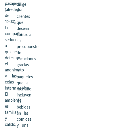
pasajeros
dirige
(alrededor
a
de
clientes
1200),
que
la
desean
compañía
controlar
seduce
su
a
presupuesto
quienes
de
detestan
vacaciones
el
gracias
anonimato
a
y las
paquetes
colas
que a
interminables.
menudo
El
incluyen
ambiente
las
es
bebidas
familiar
en las
y
comidas
cálido,
y una