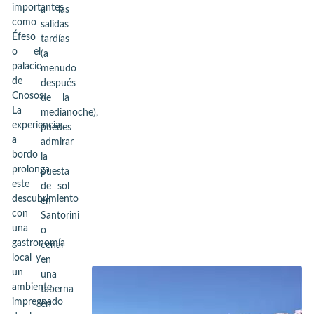
importantes
a las
como
salidas
Éfeso
tardías
o el
(a
palacio
menudo
de
después
Cnosos.
de la
La
medianoche),
experiencia
puedes
a
admirar
bordo
la
prolonga
puesta
este
de sol
descubrimiento
en
con
Santorini
una
o
gastronomía
cenar
local y
en
un
una
ambiente
taberna
impregnado
en