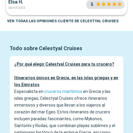
Elsa H.
5
06/07/2024
VER TODAS LAS OPINIONES CLIENTE DE CELESTYAL CRUISES
Todo sobre Celestyal Cruises
¿Por qué elegir Celestyal Cruises para tu crucero?
Itinerarios únicos en Grecia, en las islas griegas y en
los Emiratos
Especialista en
cruceros marítimos
en Grecia y las
islas griegas, Celestyal Cruises ofrece itinerarios
inmersivos y diversos que llevan a los viajeros al
corazón del mar Egeo. Estos itinerarios de crucero
incluyen paradas fascinantes, como Mykonos,
Santorini y Rodas, que combinan playas sublimes y el
patrimonio histórico de la antigua Grecia, así como