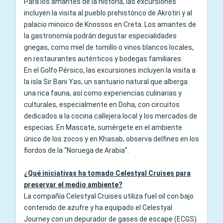
Para los amantes de la historia, las excursiones
incluyen la visita al pueblo prehistórico de Akrotiri y al
palacio minoico de Knossos en Creta. Los amantes de
la gastronomía podrán degustar especialidades
griegas, como miel de tomillo o vinos blancos locales,
en restaurantes auténticos y bodegas familiares.
En el Golfo Pérsico, las excursiones incluyen la visita a
la isla Sir Bani Yas, un santuario natural que alberga
una rica fauna, así como experiencias culinarias y
culturales, especialmente en Doha, con circuitos
dedicados a la cocina callejera local y los mercados de
especias. En Mascate, sumérgete en el ambiente
único de los zocos y en Khasab, observa delfines en los
fiordos de la “Noruega de Arabia”.
¿Qué iniciativas ha tomado Celestyal Cruises para
preservar el medio ambiente?
La compañía Celestyal Cruises utiliza fuel oil con bajo
contenido de azufre y ha equipado el Celestyal
Journey con un depurador de gases de escape (ECGS).