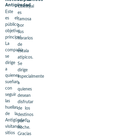
Antigüedad
Celestyal
Este
es
es el
famosa
público
por
objetivo
sus
principal.
horarios
La
de
compañía
escala
se
atípicos.
dirige
Se
a
dirige
quienes
especialmente
sueñan
a
con
quienes
seguir
desean
las
disfrutar
huellas
de los
de la
destinos
Antigüedad,
por la
visitando
noche.
sitios
Gracias