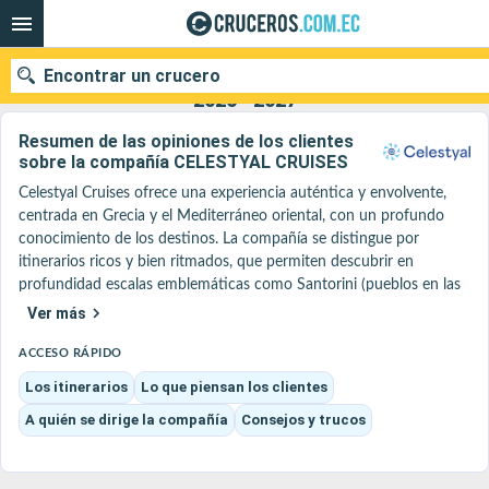
Encontrar un crucero
Celestyal Cruises : Nuestras ofertas de cruceros
2026 - 2027
Resumen de las opiniones de los clientes
sobre la compañía CELESTYAL CRUISES
Celestyal Cruises ofrece una experiencia auténtica y envolvente, 
Nuestros destinos
centrada en Grecia y el Mediterráneo oriental, con un profundo 
conocimiento de los destinos. La compañía se distingue por 
Fecha de salida
itinerarios ricos y bien ritmados, que permiten descubrir en 
profundidad escalas emblemáticas como Santorini (pueblos en las 
Puertos
Compañías
laderas y atardeceres), Mykonos (callejuelas animadas, ambiente 
Ver más
festivo) o Kusadasi / Éfeso (sitio arqueológico imprescindible).

Buscar
A bordo de barcos de tamaño humano como el Celestyal Journey 
ACCESO RÁPIDO
o el Celestyal Discovery, el ambiente es acogedor y cálido, con una 
Los itinerarios
Lo que piensan los clientes
fuerte identidad griega tanto en la hospitalidad como en la 
A quién se dirige la compañía
Consejos y trucos
gastronomía, que destaca las especialidades locales. Los pasajeros 
aprecian esta cercanía y sencillez, lejos de los grandes cruceros, así 
como las fórmulas que suelen ser muy completas, lo que facilita la 