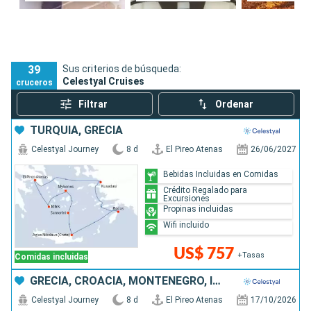
39
Sus criterios de búsqueda:
Celestyal Cruises
cruceros
Filtrar
Ordenar
TURQUÍA, GRECIA
Celestyal Journey
8 d
El Pireo Atenas
26/06/2027
Bebidas Incluidas en Comidas
Crédito Regalado para
Excursiones
Propinas incluidas
Wifi incluido
US$ 757
+Tasas
Comidas incluidas
GRECIA, CROACIA, MONTENEGRO, ITALIA
Celestyal Journey
8 d
El Pireo Atenas
17/10/2026