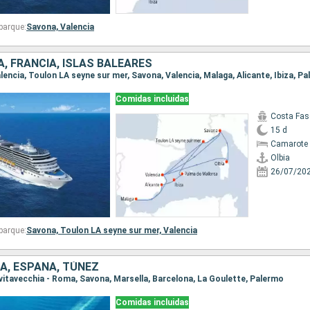
barque:
Savona,
Valencia
A, FRANCIA, ISLAS BALEARES
Comidas incluidas
Costa Fas
15 d
Camarote 
Olbia
26/07/20
barque:
Savona,
Toulon LA seyne sur mer,
Valencia
IA, ESPAÑA, TÚNEZ
 Civitavecchia - Roma, Savona, Marsella, Barcelona, La Goulette, Palermo
Comidas incluidas