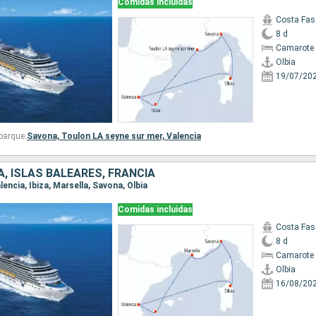
Comidas incluidas
Costa Fas
8 d
Camarote 
Olbia
19/07/20
barque:
Savona,
Toulon LA seyne sur mer,
Valencia
A, ISLAS BALEARES, FRANCIA
alencia, Ibiza, Marsella, Savona, Olbia
Comidas incluidas
Costa Fas
8 d
Camarote 
Olbia
16/08/20