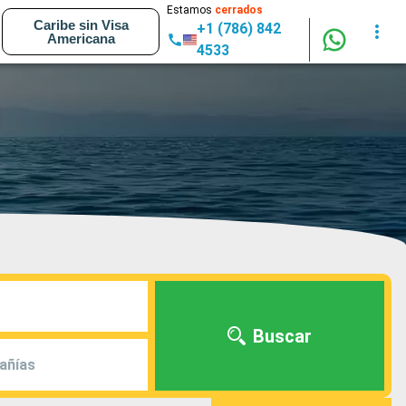
Estamos
cerrados
Caribe sin Visa
+1 (786) 842
Americana
4533
Buscar
añías