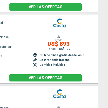
VER LAS OFERTAS
nci
cinosa
desde
US$ 893
estándar
Tasas: +US$ 179
Club de niños gratis desde los 3
27
Gastronomía italiana
Comidas incluidas
VER LAS OFERTAS