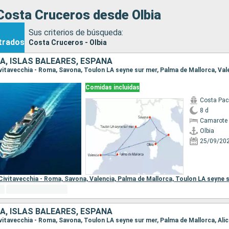
Costa Cruceros desde Olbia
Sus criterios de búsqueda:
trados
Costa Cruceros - Olbia
IA, ISLAS BALEARES, ESPAÑA
 Civitavecchia - Roma, Savona, Toulon LA seyne sur mer, Palma de Mallorca, Vale
Comidas incluidas
Costa Paci
8 d
Camarote 
Olbia
25/09/20
Civitavecchia - Roma,
Savona,
Valencia,
Palma de Mallorca,
Toulon LA seyne 
IA, ISLAS BALEARES, ESPAÑA
 Civitavecchia - Roma, Savona, Toulon LA seyne sur mer, Palma de Mallorca, Alic