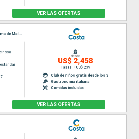
VER LAS OFERTAS
Itinerario : Olbia, Valencia, Toulon LA seyne sur mer, Savona, Valencia, Malaga, Alicante, Ibiza, Palma de Mallorca, Toulon LA seyne sur mer, Savona, Olbia
cinosa
desde
US$ 2,458
estándar
Tasas: +US$ 239
Club de niños gratis desde los 3
27
Gastronomía italiana
Comidas incluidas
VER LAS OFERTAS