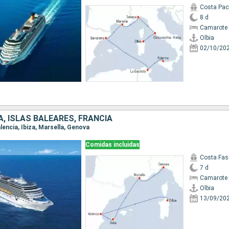
Costa Paci
8 d
Camarote 
Olbia
02/10/20
A, ISLAS BALEARES, FRANCIA
Valencia, Ibiza, Marsella, Genova
Comidas incluidas
Costa Fas
7 d
Camarote 
Olbia
13/09/20