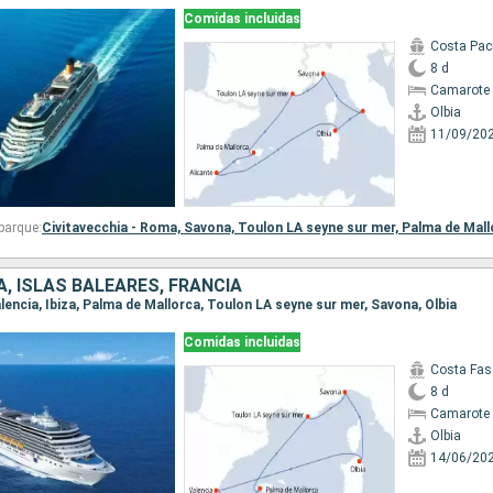
Comidas incluidas
Costa Paci
8 d
Camarote 
Olbia
11/09/20
barque:
Civitavecchia - Roma,
Savona,
Toulon LA seyne sur mer,
Palma de Mall
A, ISLAS BALEARES, FRANCIA
Valencia, Ibiza, Palma de Mallorca, Toulon LA seyne sur mer, Savona, Olbia
Comidas incluidas
Costa Fas
8 d
Camarote 
Olbia
14/06/20