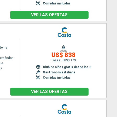
Comidas incluidas
VER LAS OFERTAS
adema
desde
US$ 838
estándar
Tasas: +US$ 179
ue
Club de niños gratis desde los 3
27
Gastronomía italiana
Comidas incluidas
VER LAS OFERTAS