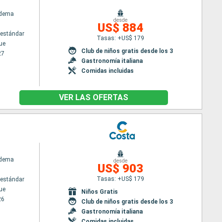
adema
desde
US$ 884
estándar
Tasas: +US$ 179
ue
Club de niños gratis desde los 3
27
Gastronomía italiana
Comidas incluidas
VER LAS OFERTAS
adema
desde
US$ 903
Tasas: +US$ 179
estándar
ue
Niños Gratis
26
Club de niños gratis desde los 3
Gastronomía italiana
Comidas incluidas