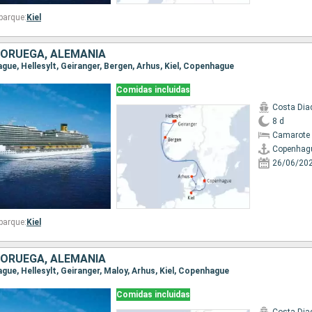
barque:
Kiel
NORUEGA, ALEMANIA
ague, Hellesylt, Geiranger, Bergen, Arhus, Kiel, Copenhague
Comidas incluidas
Costa Di
8 d
Camarote 
Copenhag
26/06/20
barque:
Kiel
NORUEGA, ALEMANIA
ague, Hellesylt, Geiranger, Maloy, Arhus, Kiel, Copenhague
Comidas incluidas