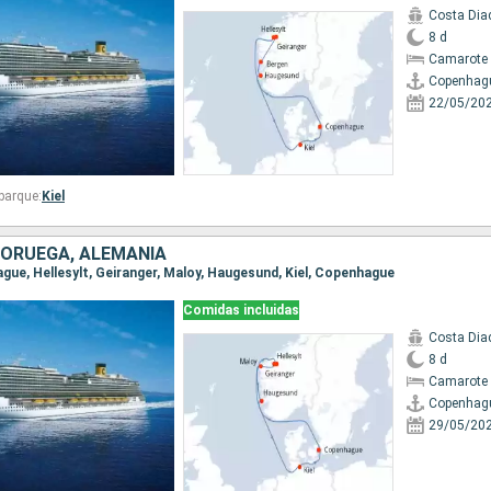
Costa Di
8 d
Camarote 
Copenhag
22/05/20
barque:
Kiel
NORUEGA, ALEMANIA
ague, Hellesylt, Geiranger, Maloy, Haugesund, Kiel, Copenhague
Comidas incluidas
Costa Di
8 d
Camarote 
Copenhag
29/05/20