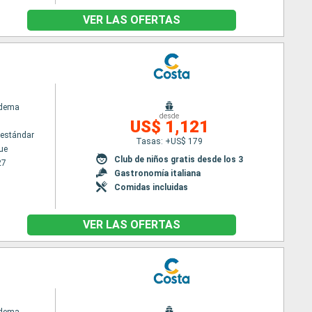
VER LAS OFERTAS
adema
desde
US$ 1,121
estándar
Tasas: +US$ 179
ue
Club de niños gratis desde los 3
27
Gastronomía italiana
Comidas incluidas
VER LAS OFERTAS