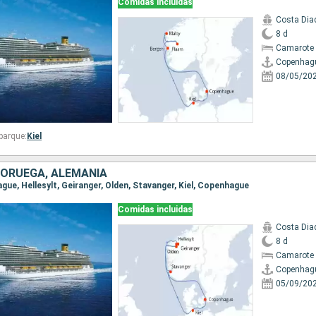
Comidas incluidas
Costa Di
8 d
Camarote 
Copenhag
08/05/20
barque:
Kiel
NORUEGA, ALEMANIA
ague, Hellesylt, Geiranger, Olden, Stavanger, Kiel, Copenhague
Comidas incluidas
Costa Di
8 d
Camarote 
Copenhag
05/09/20