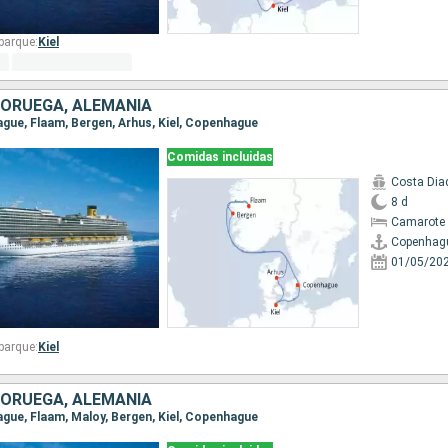
barque:
Kiel
NORUEGA, ALEMANIA
ague, Flaam, Bergen, Arhus, Kiel, Copenhague
Comidas incluidas
Costa Di
8 d
Camarote 
Copenhag
01/05/20
barque:
Kiel
NORUEGA, ALEMANIA
ague, Flaam, Maloy, Bergen, Kiel, Copenhague