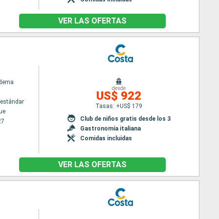
VER LAS OFERTAS
adema
desde
US$ 922
estándar
Tasas: +US$ 179
ue
Club de niños gratis desde los 3
27
Gastronomía italiana
Comidas incluidas
VER LAS OFERTAS