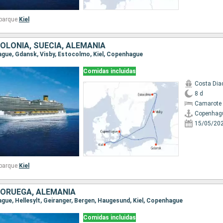
barque:
Kiel
OLONIA, SUECIA, ALEMANIA
hague, Gdansk, Visby, Estocolmo, Kiel, Copenhague
Comidas incluidas
Costa Di
8 d
Camarote 
Copenhag
15/05/20
barque:
Kiel
NORUEGA, ALEMANIA
ague, Hellesylt, Geiranger, Bergen, Haugesund, Kiel, Copenhague
Comidas incluidas