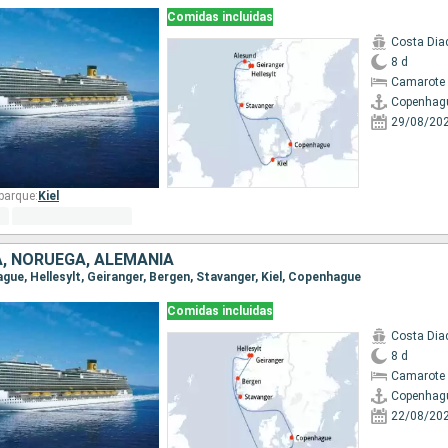
Comidas incluidas
Costa Di
8 d
Camarote 
Copenhag
29/08/20
barque:
Kiel
, NORUEGA, ALEMANIA
ague, Hellesylt, Geiranger, Bergen, Stavanger, Kiel, Copenhague
Comidas incluidas
Costa Di
8 d
Camarote 
Copenhag
22/08/20