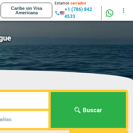
Estamos
cerrados
Caribe sin Visa
+1 (786) 842
Americana
4533
gue
Buscar
añías