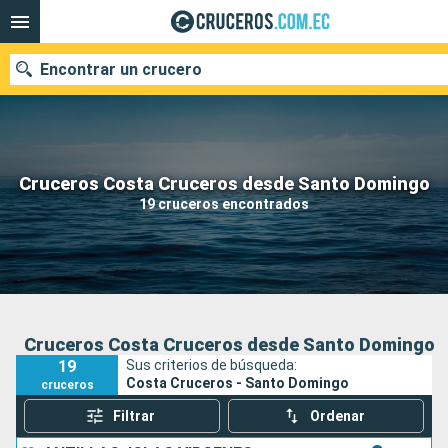
Encontrar un crucero
Nuestros destinos
Cruceros Costa Cruceros desde Santo Domingo
19 cruceros encontrados
Fecha de salida
Puertos
Compañías
Buscar
Cruceros Costa Cruceros desde Santo Domingo
19
Sus criterios de búsqueda:
Costa Cruceros - Santo Domingo
cruceros
Filtrar
Ordenar