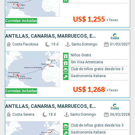
US$ 1,255
+Tasas
Comidas incluidas
ANTILLAS, CANARIAS, MARRUECOS, ESPAÑA
Costa Favolosa
19 d
Santo Domingo
01/03/2027
Niños Gratis
Sin Visa Americana
Club de niños gratis desde los 3
Gastronomía italiana
US$ 1,268
+Tasas
Comidas incluidas
ANTILLAS, CANARIAS, MARRUECOS, ESPAÑA, FRANCIA
Costa Serena
18 d
Santo Domingo
06/03/2028
Club de niños gratis desde los 3
Gastronomía italiana