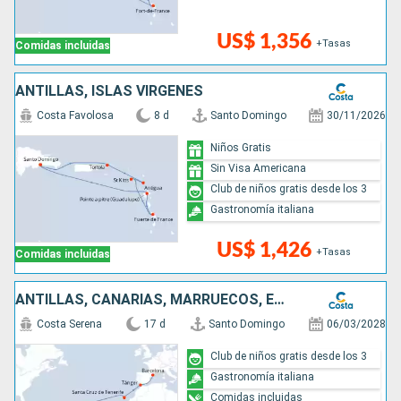
US$ 1,356
+Tasas
Comidas incluidas
ANTILLAS, ISLAS VÍRGENES
Costa Favolosa
8 d
Santo Domingo
30/11/2026
Niños Gratis
Sin Visa Americana
Club de niños gratis desde los 3
Gastronomía italiana
US$ 1,426
+Tasas
Comidas incluidas
ANTILLAS, CANARIAS, MARRUECOS, ESPAÑA
Costa Serena
17 d
Santo Domingo
06/03/2028
Club de niños gratis desde los 3
Gastronomía italiana
Comidas incluidas