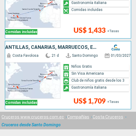
Gastronomía italiana
Comidas incluidas
US$ 1,433
+Tasas
Comidas incluidas
ANTILLAS, CANARIAS, MARRUECOS, ESPAÑA, FRANCIA, ITALIA
Costa Favolosa
21 d
Santo Domingo
01/03/2027
Niños Gratis
Sin Visa Americana
Club de niños gratis desde los 3
Gastronomía italiana
US$ 1,709
+Tasas
Comidas incluidas
Cruceros www.cruceros.com.ec
Compañías
Costa Cruceros
Cruceros desde Santo Domingo