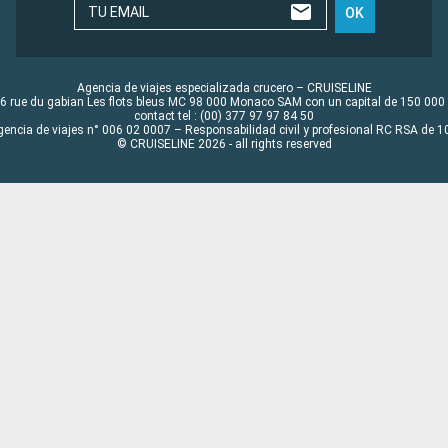
TU EMAIL
OK
Agencia de viajes especializada crucero – CRUISELINE
6 rue du gabian Les flots bleus MC 98 000 Monaco SAM con un capital de 150 000
contact tel : (00) 377 97 97 84 50
gencia de viajes n° 006 02 0007 – Responsabilidad civil y profesional RC RSA de
© CRUISELINE 2026 - all rights reserved