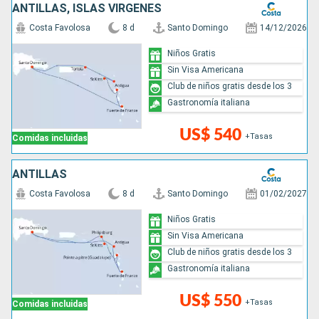
ANTILLAS, ISLAS VÍRGENES
Costa Favolosa
8 d
Santo Domingo
14/12/2026
Niños Gratis
Sin Visa Americana
Club de niños gratis desde los 3
Gastronomía italiana
US$ 540
+Tasas
Comidas incluidas
ANTILLAS
Costa Favolosa
8 d
Santo Domingo
01/02/2027
Niños Gratis
Sin Visa Americana
Club de niños gratis desde los 3
Gastronomía italiana
US$ 550
+Tasas
Comidas incluidas