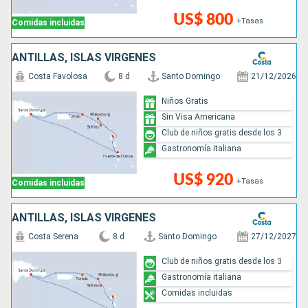
US$ 800
+Tasas
Comidas incluidas
ANTILLAS, ISLAS VÍRGENES
Costa Favolosa
8 d
Santo Domingo
21/12/2026
Niños Gratis
Sin Visa Americana
Club de niños gratis desde los 3
Gastronomía italiana
US$ 920
+Tasas
Comidas incluidas
ANTILLAS, ISLAS VÍRGENES
Costa Serena
8 d
Santo Domingo
27/12/2027
Club de niños gratis desde los 3
Gastronomía italiana
Comidas incluidas