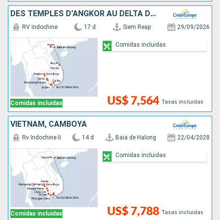
DES TEMPLES D'ANGKOR AU DELTA DU MÉKONG, LES VILLES IMPÉRIALES, HANOÏ ET LA BAIE D'ALONG
RV indochine
17 d
Siem Reap
29/09/2026
Comidas incluidas
US$ 7,564
Tasas incluidas
Comidas incluidas
VIETNAM, CAMBOYA
Rv Indochine II
14 d
Baia de Halong
22/04/2028
Comidas incluidas
US$ 7,788
Tasas incluidas
Comidas incluidas