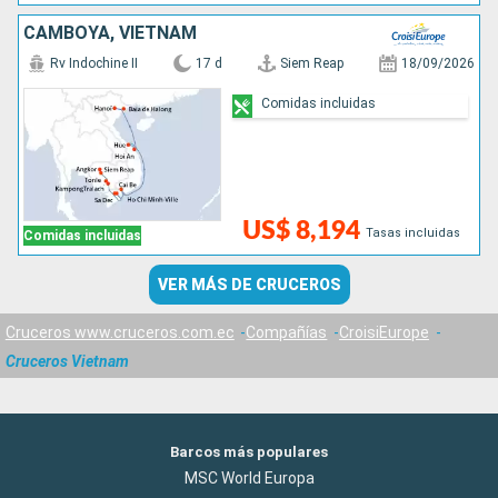
CAMBOYA, VIETNAM
Rv Indochine II
17 d
Siem Reap
18/09/2026
Comidas incluidas
US$ 8,194
Tasas incluidas
Comidas incluidas
VER MÁS DE CRUCEROS
Cruceros www.cruceros.com.ec
Compañías
CroisiEurope
Cruceros Vietnam
Barcos más populares
MSC World Europa