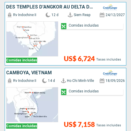
DES TEMPLES D'ANGKOR AU DELTA DU MÉKONG, VIVEZ DES FÊTES DE FIN D'ANNÉES UNIQUES ET DÉPAYSANTES
Rv Indochine II
12 d
Siem Reap
24/12/2027
Comidas incluidas
US$ 6,724
Tasas incluidas
Comidas incluidas
CAMBOYA, VIETNAM
Rv Indochine II
14 d
Ho Chi Minh-Ville
18/09/2026
Comidas incluidas
US$ 7,158
Tasas incluidas
Comidas incluidas