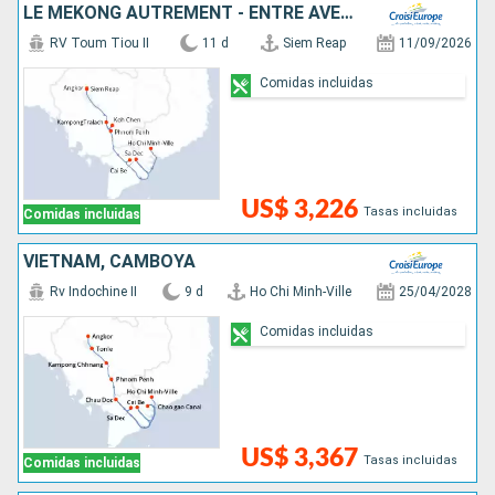
LE MÉKONG AUTREMENT - ENTRE AVENTURE ET SITES INCONTOURNABLES
RV Toum Tiou II
11 d
Siem Reap
11/09/2026
Comidas incluidas
US$ 3,226
Tasas incluidas
Comidas incluidas
VIETNAM, CAMBOYA
Rv Indochine II
9 d
Ho Chi Minh-Ville
25/04/2028
Comidas incluidas
US$ 3,367
Tasas incluidas
Comidas incluidas