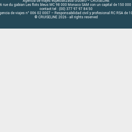
Agencia de viajes especializada crucero – CRUISELINE
6 rue du gabian Les flots bleus MC 98 000 Monaco SAM con un capital de 150 000
contact tel : (00) 377 97 97 84 50
gencia de viajes n° 006 02 0007 – Responsabilidad civil y profesional RC RSA de
© CRUISELINE 2026 - all rights reserved