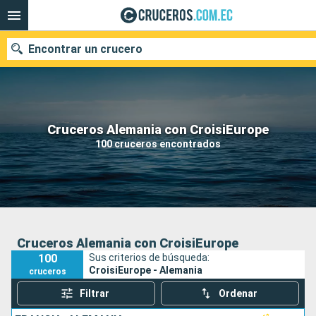
Encontrar un crucero
Nuestros destinos
Cruceros Alemania con CroisiEurope
100 cruceros encontrados
Fecha de salida
Puertos
Compañías
Buscar
Cruceros Alemania con CroisiEurope
100
Sus criterios de búsqueda:
CroisiEurope - Alemania
cruceros
Filtrar
Ordenar