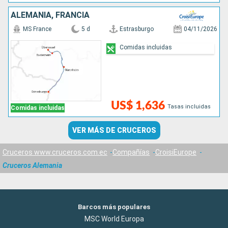
ALEMANIA, FRANCIA
MS France
5 d
Estrasburgo
04/11/2026
Comidas incluidas
US$ 1,636
Tasas incluidas
Comidas incluidas
VER MÁS DE CRUCEROS
Cruceros www.cruceros.com.ec
Compañías
CroisiEurope
Cruceros Alemania
Barcos más populares
MSC World Europa