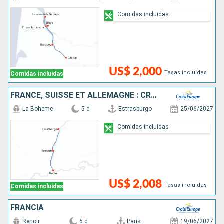
Comidas incluidas
US$ 2,000
Tasas incluidas
Comidas incluidas
FRANCE, SUISSE ET ALLEMAGNE : CROISIÈRE SUR LE RHIN VERS LA RÉGION DES 3 PAYS ET VOYAGE À BORD DU TRAIN "GLACIER EXPRESS"
La Boheme
5 d
Estrasburgo
25/06/2027
Comidas incluidas
US$ 2,008
Tasas incluidas
Comidas incluidas
FRANCIA
Renoir
6 d
Paris
19/06/2027