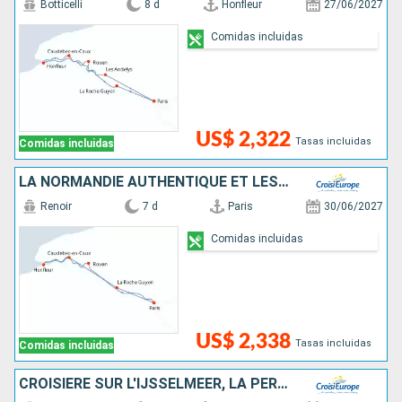
Botticelli
8 d
Honfleur
27/06/2027
Comidas incluidas
US$ 2,322
Tasas incluidas
Comidas incluidas
LA NORMANDIE AUTHENTIQUE ET LES BOUCLES DE LA SEINE - VILLAGES DE CHARME, DÉCOUVERTES GOURMANDES ET GRANDS CLASSIQUES
Renoir
7 d
Paris
30/06/2027
Comidas incluidas
US$ 2,338
Tasas incluidas
Comidas incluidas
CROISIÈRE SUR L'IJSSELMEER, LA PERLE DE LA HOLLANDE