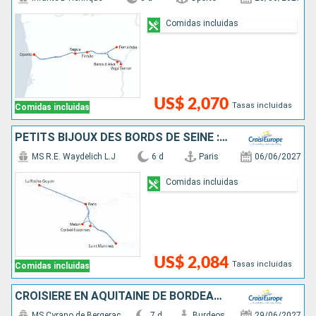
Comidas incluidas
US$ 2,070
Tasas incluidas
Comidas incluidas
PETITS BIJOUX DES BORDS DE SEINE : ENTRE ESCALES BUCOLIQUES ET RIVES ROYALES
MS R.E. Waydelich L.J
6 d
Paris
06/06/2027
Comidas incluidas
US$ 2,084
Tasas incluidas
Comidas incluidas
CROISIÈRE EN AQUITAINE DE BORDEAUX À ROYAN, L'ESTUAIRE DE LA GIRONDE, LA GARONNE ET LA DORDOGNE (FORMULE PORT-PORT)
MS Cyrano de Bergerac
7 d
Burdeos
29/06/2027