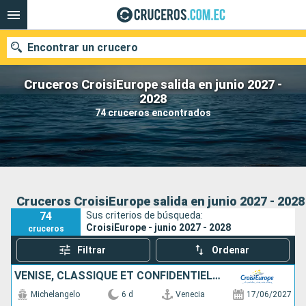
Encontrar un crucero
Cruceros CroisiEurope salida en junio 2027 -
2028
74 cruceros encontrados
Nuestros destinos
Fecha de salida
Puertos
Compañías
Cruceros CroisiEurope salida en junio 2027 - 2028
74
Sus criterios de búsqueda:
Buscar
CroisiEurope - junio 2027 - 2028
cruceros
Filtrar
Ordenar
VENISE, CLASSIQUE ET CONFIDENTIELLE
Michelangelo
6 d
Venecia
17/06/2027