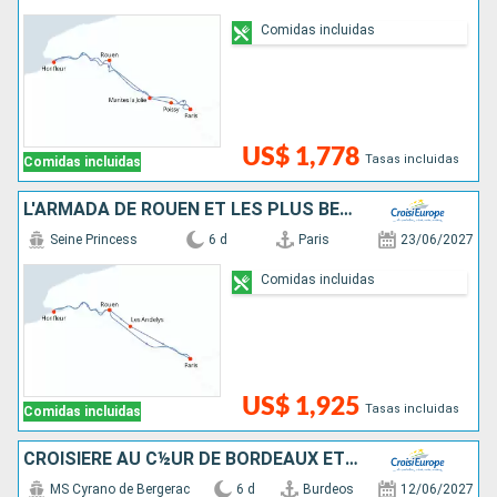
Comidas incluidas
US$ 1,778
Tasas incluidas
Comidas incluidas
L'ARMADA DE ROUEN ET LES PLUS BELLES ESCALES DE LA VALLÉE DE LA SEINE
Seine Princess
6 d
Paris
23/06/2027
Comidas incluidas
US$ 1,925
Tasas incluidas
Comidas incluidas
CROISIÈRE AU C½UR DE BORDEAUX ET SA RÉGION : ITINÉRAIRE DÉCOUVERTE
MS Cyrano de Bergerac
6 d
Burdeos
12/06/2027