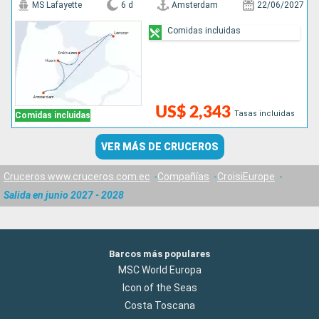
MS Lafayette
6 d
Amsterdam
22/06/2027
Comidas incluidas
US$ 2,343
Tasas incluidas
Comidas incluidas
VER MÁS DE CRUCEROS
Cruceros www.cruceros.com.ec
Compañías
CroisiEurope
Salida en junio 2027 - 2028
Barcos más populares
MSC World Europa
Icon of the Seas
Costa Toscana