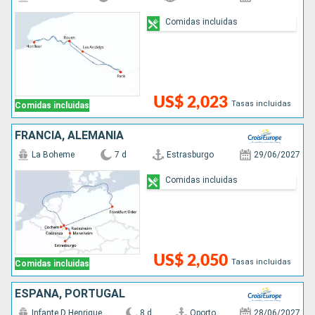
Comidas incluidas
US$ 2,023
Tasas incluidas
Comidas incluidas
FRANCIA, ALEMANIA
La Boheme
7 d
Estrasburgo
29/06/2027
Comidas incluidas
US$ 2,050
Tasas incluidas
Comidas incluidas
ESPAÑA, PORTUGAL
Infante D Henrique
8 d
Oporto
28/06/2027