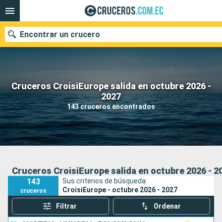
Encontrar un crucero
Cruceros CroisiEurope salida en octubre 2026 -
Nuestros destinos
2027
143 cruceros encontrados
Fecha de salida
Puertos
Compañías
Buscar
Cruceros CroisiEurope salida en octubre 2026 - 2
143
Sus criterios de búsqueda:
CroisiEurope - octubre 2026 - 2027
cruceros
Filtrar
Ordenar