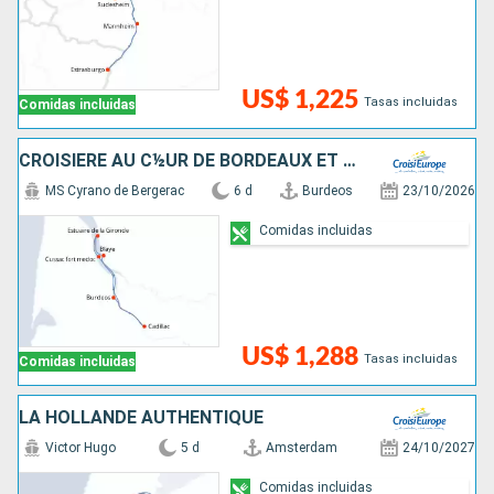
US$ 1,225
Tasas incluidas
Comidas incluidas
CROISIÈRE AU C½UR DE BORDEAUX ET SA RÉGION : ITINÉRAIRE DÉCOUVERTE
MS Cyrano de Bergerac
6 d
Burdeos
23/10/2026
Comidas incluidas
US$ 1,288
Tasas incluidas
Comidas incluidas
LA HOLLANDE AUTHENTIQUE
Victor Hugo
5 d
Amsterdam
24/10/2027
Comidas incluidas