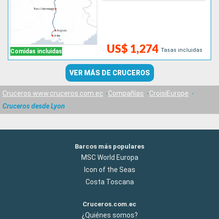
US$ 1,274
Tasas incluidas
Comidas incluidas
VER MÁS DE CRUCEROS
Cruceros www.cruceros.com.ec
Compañías
CroisiEurope
Cruceros desde Lyon
Barcos más populares
MSC World Europa
Icon of the Seas
Costa Toscana
Cruceros.com.ec
¿Quiénes somos?