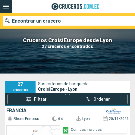
Encontrar un crucero
Cruceros CroisiEurope desde Lyon
27 cruceros encontrados
Nuestros destinos
Fecha de salida
Puertos
Compañías
27
Sus criterios de búsqueda:
CroisiEurope - Lyon
cruceros
Buscar
Filtrar
Ordenar
FRANCIA
Rhone Princess
6 d
Lyon
20/11/2026
Comidas incluidas