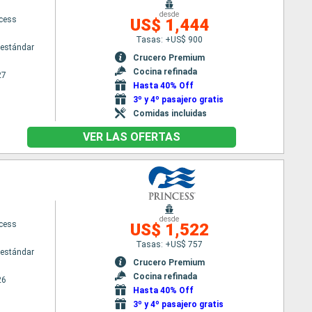
desde
ncess
US$ 1,444
Tasas: +US$ 900
estándar
Crucero Premium
Cocina refinada
27
Hasta 40% Off
3º y 4º pasajero gratis
Comidas incluidas
VER LAS OFERTAS
desde
ncess
US$ 1,522
Tasas: +US$ 757
estándar
Crucero Premium
Cocina refinada
26
Hasta 40% Off
3º y 4º pasajero gratis