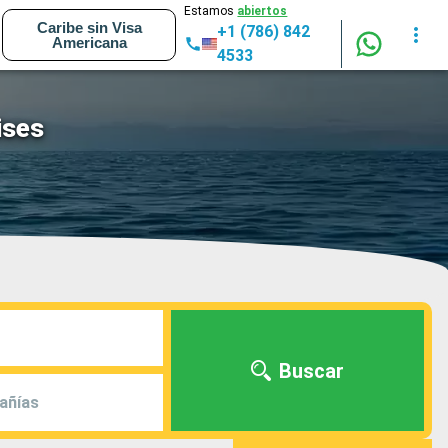
Estamos
abiertos
Caribe sin Visa
+1 (786) 842
Americana
4533
ises
Buscar
añías