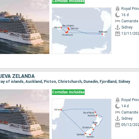
Comidas incluidas
Royal Pri
16 d
Camarote 
Sidney
13/11/20
UEVA ZELANDA
 Bay of islands, Auckland, Picton, Christchurch, Dunedin, Fjordland, Sidney
Comidas incluidas
Royal Pri
14 d
Camarote 
Sidney
05/12/20