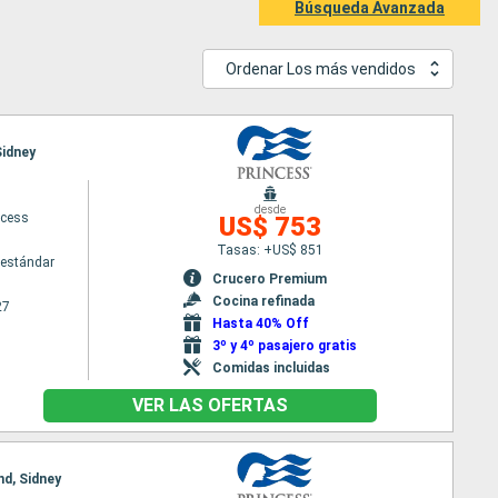
Búsqueda Avanzada
Ordenar Los más vendidos
Sidney
desde
ncess
US$ 753
Tasas: +US$ 851
estándar
Crucero Premium
Cocina refinada
27
Hasta 40% Off
3º y 4º pasajero gratis
Comidas incluidas
VER LAS OFERTAS
nd, Sidney