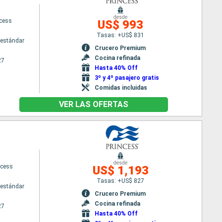
desde
ncess
US$ 993
Tasas: +US$ 831
estándar
Crucero Premium
Cocina refinada
27
Hasta 40% Off
3º y 4º pasajero gratis
Comidas incluidas
VER LAS OFERTAS
desde
ncess
US$ 1,193
Tasas: +US$ 827
estándar
Crucero Premium
Cocina refinada
27
Hasta 40% Off