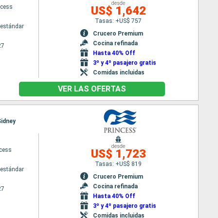
desde
ncess
US$ 1,642
Tasas: +US$ 757
estándar
Crucero Premium
Cocina refinada
27
Hasta 40% Off
3º y 4º pasajero gratis
Comidas incluidas
VER LAS OFERTAS
Sidney
desde
ncess
US$ 1,723
Tasas: +US$ 819
estándar
Crucero Premium
Cocina refinada
27
Hasta 40% Off
3º y 4º pasajero gratis
Comidas incluidas