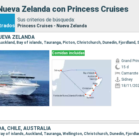
Nueva Zelanda con Princess Cruises
Sus criterios de búsqueda:
trados
Princess Cruises - Nueva Zelanda
UEVA ZELANDA
 Auckland, Bay of islands, Tauranga, Picton, Christchurch, Dunedin, Fjordland, 
Comidas incluidas
Grand Pri
15 d
Camarote 
Sidney
18/11/20
A, CHILE, AUSTRALIA
, Bay of islands, Auckland, Tauranga, Wellington, Christchurch, Dunedin, Fjordla