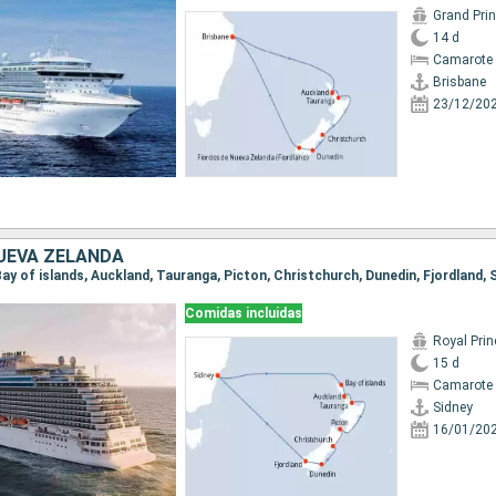
Grand Pri
14 d
Camarote 
Brisbane
23/12/20
UEVA ZELANDA
 Bay of islands, Auckland, Tauranga, Picton, Christchurch, Dunedin, Fjordland, 
Comidas incluidas
Royal Pri
15 d
Camarote 
Sidney
16/01/20