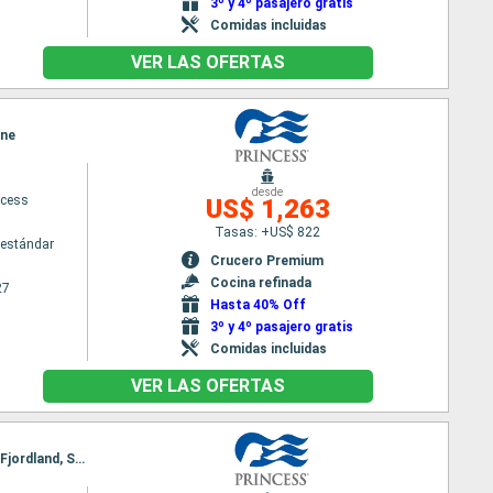
3º y 4º pasajero gratis
Comidas incluidas
VER LAS OFERTAS
ane
desde
ncess
US$ 1,263
Tasas: +US$ 822
estándar
Crucero Premium
Cocina refinada
27
Hasta 40% Off
3º y 4º pasajero gratis
Comidas incluidas
VER LAS OFERTAS
Itinerario : Sidney, Bay of islands, Tauranga, Auckland, Napier, Wellington, Christchurch, Dunedin, Fjordland, Sidney