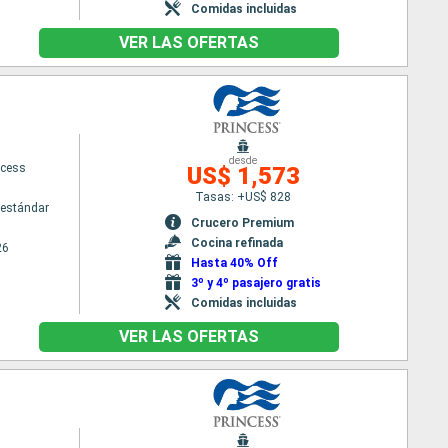
Comidas incluidas
VER LAS OFERTAS
desde
ncess
US$ 1,573
Tasas: +US$ 828
estándar
Crucero Premium
Cocina refinada
26
Hasta 40% Off
3º y 4º pasajero gratis
Comidas incluidas
VER LAS OFERTAS