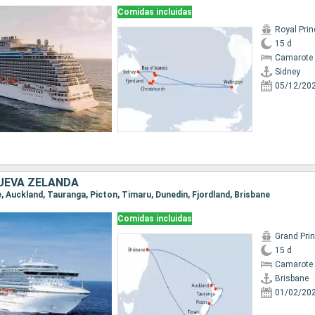
Comidas incluidas
Royal Pri
15 d
Camarote 
Sidney
05/12/20
UEVA ZELANDA
ne, Auckland, Tauranga, Picton, Timaru, Dunedin, Fjordland, Brisbane
Comidas incluidas
Grand Pri
15 d
Camarote 
Brisbane
01/02/20