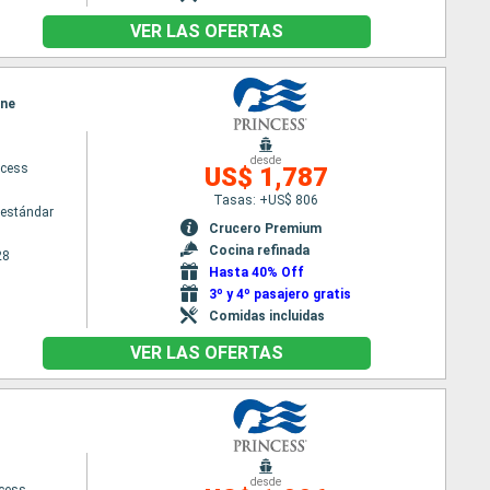
VER LAS OFERTAS
ane
desde
ncess
US$ 1,787
Tasas: +US$ 806
estándar
Crucero Premium
Cocina refinada
28
Hasta 40% Off
3º y 4º pasajero gratis
Comidas incluidas
VER LAS OFERTAS
desde