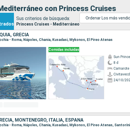
Mediterráneo con Princess Cruises
Sus criterios de búsqueda:
Ordenar Los más vendi
trados
Princess Cruises - Mediterráneo
RQUÍA, GRECIA
vecchia - Roma, Nápoles, Chania, Kusadasi, Mykonos, El Pireo Atenas
Comidas incluidas
Sun Princ
8 d
Camarote 
Civitavecc
24/10/20
RECIA, MONTENEGRO, ITALIA, ESPAÑA