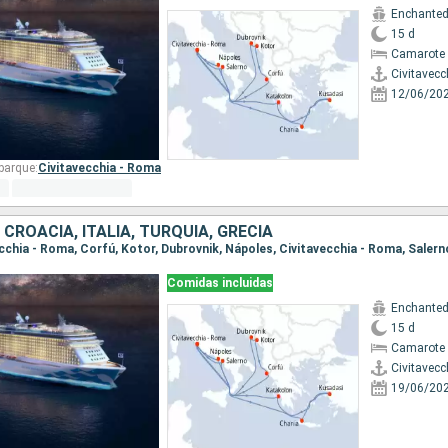
Enchanted
15 d
Camarote 
Civitavecc
12/06/20
barque:
Civitavecchia - Roma
CROACIA, ITALIA, TURQUÍA, GRECIA
Comidas incluidas
Enchanted
15 d
Camarote 
Civitavecc
19/06/20