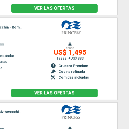
VER LAS OFERTAS
Itinerario : El Pireo Atenas, Heraklion, Bar, Corfú, Messine, Barcelona, Marsella, Genova, Civitavecchia - Roma, Nápoles, Bar, Corfú, Chania, Mykonos, El Pireo Atenas
ess
desde
US$ 1,495
estándar
Tasas: +US$ 883
tenas
Crucero Premium
27
Cocina refinada
Comidas incluidas
VER LAS OFERTAS
Itinerario : El Pireo Atenas, Heraklion, Kusadasi, Santoríni, Mykonos, Chania, Messine, Nápoles, Civitavecchia - Roma, Barcelona, Marsella, Santa Margherita, Civitavecchia - Roma, Nápoles, Palermo, Heraklion, Kusadasi, Mykonos, El Pireo Atenas