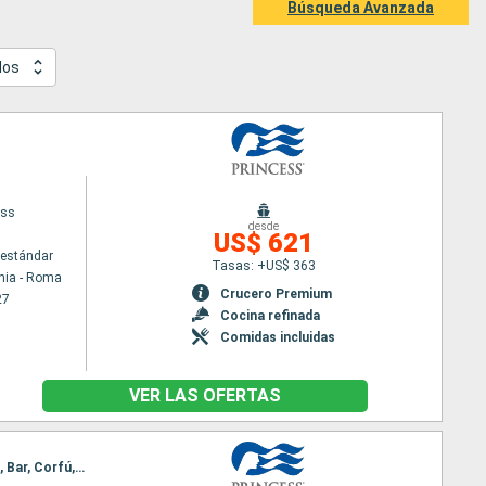
Búsqueda Avanzada
dos
ess
desde
US$ 621
estándar
Tasas: +US$ 363
hia - Roma
Crucero Premium
27
Cocina refinada
Comidas incluidas
VER LAS OFERTAS
Itinerario : Civitavecchia - Roma, Nápoles, Chania, Kusadasi, Mykonos, El Pireo Atenas, Santoríni, Bar, Corfú, Messine, Barcelona