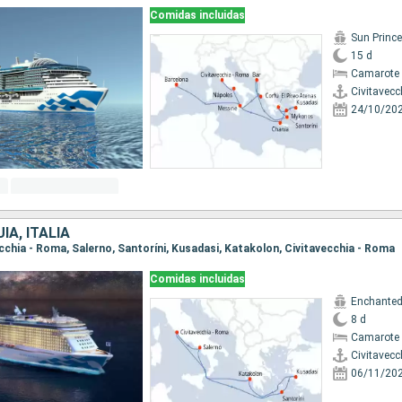
Comidas incluidas
Sun Princ
15 d
Camarote 
Civitavecc
24/10/20
ÍA, ITALIA
vecchia - Roma, Salerno, Santoríni, Kusadasi, Katakolon, Civitavecchia - Roma
Comidas incluidas
Enchanted
8 d
Camarote 
Civitavecc
06/11/20