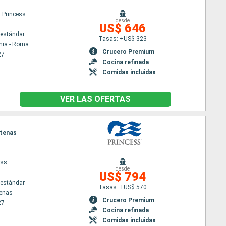
 Princess
desde
US$ 646
estándar
Tasas: +US$ 323
hia - Roma
Crucero Premium
27
Cocina refinada
Comidas incluidas
VER LAS OFERTAS
Atenas
ess
desde
US$ 794
estándar
Tasas: +US$ 570
tenas
Crucero Premium
27
Cocina refinada
Comidas incluidas