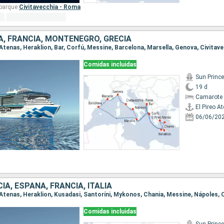
barque:
Civitavecchia - Roma
ÑA, FRANCIA, MONTENEGRO, GRECIA
Comidas incluidas
Sun Princ
19 d
Camarote 
El Pireo A
06/06/20
IA, ESPAÑA, FRANCIA, ITALIA
Comidas incluidas