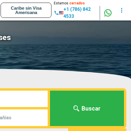
Estamos
cerrados
Caribe sin Visa
+1 (786) 842
Americana
4533
ses
Buscar
añías