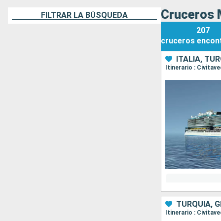
Cruceros 
FILTRAR LA BÚSQUEDA
207
cruceros
encon
ITALIA, TU
Itinerario : Civita
TURQUÍA, G