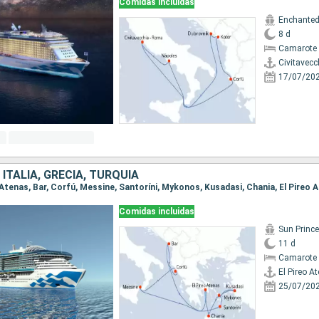
Comidas incluidas
Enchanted
8 d
Camarote 
Civitavecc
17/07/20
ITALIA, GRECIA, TURQUÍA
eo Atenas, Bar, Corfú, Messine, Santoríni, Mykonos, Kusadasi, Chania, El Pireo 
Comidas incluidas
Sun Princ
11 d
Camarote 
El Pireo A
25/07/20