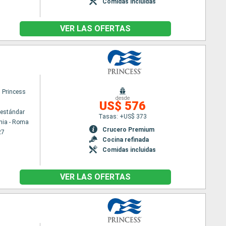
Comidas incluidas
VER LAS OFERTAS
 Princess
desde
US$ 576
estándar
Tasas: +US$ 373
hia - Roma
Crucero Premium
27
Cocina refinada
Comidas incluidas
VER LAS OFERTAS