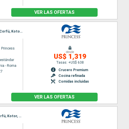
VER LAS OFERTAS
Itinerario : Civitavecchia - Roma, Salerno, Santoríni, Kusadasi, Katakolon, Civitavecchia - Roma, Corfú, Kotor, Dubrovnik, Nápoles, Civitavecchia - Roma
 Princess
desde
US$ 1,319
estándar
Tasas: +US$ 638
hia - Roma
Crucero Premium
27
Cocina refinada
Comidas incluidas
VER LAS OFERTAS
Itinerario : Civitavecchia - Roma, Salerno, Chania, Kusadasi, Katakolon, Civitavecchia - Roma, Corfú, Kotor, Dubrovnik, Nápoles, Civitavecchia - Roma