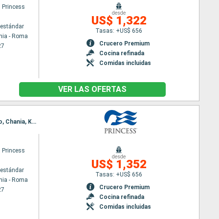
 Princess
desde
US$ 1,322
estándar
Tasas: +US$ 656
hia - Roma
Crucero Premium
27
Cocina refinada
Comidas incluidas
VER LAS OFERTAS
Itinerario : Civitavecchia - Roma, Corfú, Kotor, Dubrovnik, Nápoles, Civitavecchia - Roma, Salerno, Chania, Kusadasi, Katakolon, Civitavecchia - Roma
 Princess
desde
US$ 1,352
estándar
Tasas: +US$ 656
hia - Roma
Crucero Premium
27
Cocina refinada
Comidas incluidas