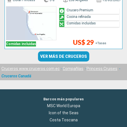
Coral Princess
5 d
Los Angeles
15/05/2027
Crucero Premium
Cocina refinada
Comidas incluidas
US$ 29
+Tasas
Comidas incluidas
VER MÁS DE CRUCEROS
Cruceros www.cruceros.com.ec
Compañías
Princess Cruises
Cruceros Canadá
Barcos más populares
MSC World Europa
Icon of the Seas
Costa Toscana