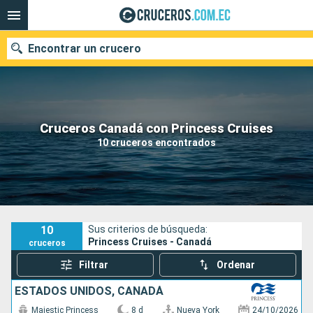
Encontrar un crucero
Nuestros destinos
Cruceros Canadá con Princess Cruises
10 cruceros encontrados
Fecha de salida
Puertos
Compañías
Buscar
10
Sus criterios de búsqueda:
Princess Cruises - Canadá
cruceros
Filtrar
Ordenar
ESTADOS UNIDOS, CANADÁ
Majestic Princess
8 d
Nueva York
24/10/2026