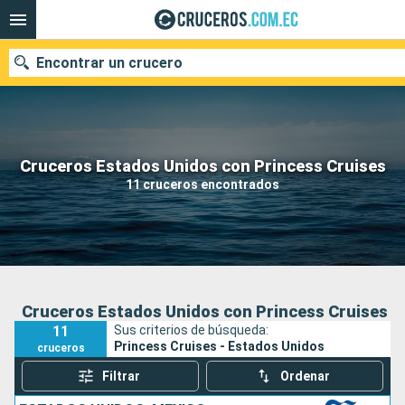
Encontrar un crucero
Nuestros destinos
Cruceros Estados Unidos con Princess Cruises
11 cruceros encontrados
Fecha de salida
Puertos
Compañías
Buscar
Cruceros Estados Unidos con Princess Cruises
11
Sus criterios de búsqueda:
Princess Cruises - Estados Unidos
cruceros
Filtrar
Ordenar