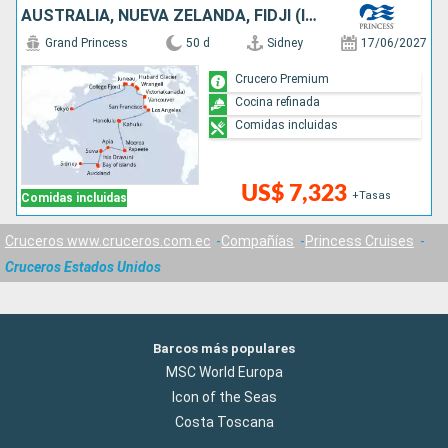
AUSTRALIA, NUEVA ZELANDA, FIDJI (ISLAS), SAMOA, FRANCIA, CANADÁ, ESTADOS UNIDOS, JAPÓN
Grand Princess
50 d
Sidney
17/06/2027
Crucero Premium
Cocina refinada
Comidas incluidas
US$ 7,323
+Tasas
Comidas incluidas
Cruceros www.cruceros.com.ec
Compañías
Princess Cruises
Cruceros Estados Unidos
Barcos más populares
MSC World Europa
Icon of the Seas
Costa Toscana