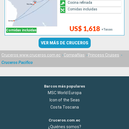
Cocina refinada
Comidas incluidas
US$ 1,618
+Tasas
Comidas incluidas
VER MÁS DE CRUCEROS
Cruceros www.cruceros.com.ec
Compañías
Princess Cruises
Cruceros Pacifico
Barcos más populares
MSC World Europa
Icon of the Seas
Costa Toscana
Cruceros.com.ec
¿Quiénes somos?