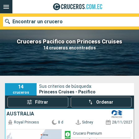
Encontrar un crucero
Cruceros Pacifico con Princess Cruises
14 cruceros encontrados
Nuestros destinos
Fecha de salida
Puertos
Compañías
14
Sus criterios de búsqueda:
Princess Cruises - Pacifico
cruceros
Buscar
Filtrar
Ordenar
AUSTRALIA
Royal Princess
8 d
Sidney
28/11/2027
Crucero Premium