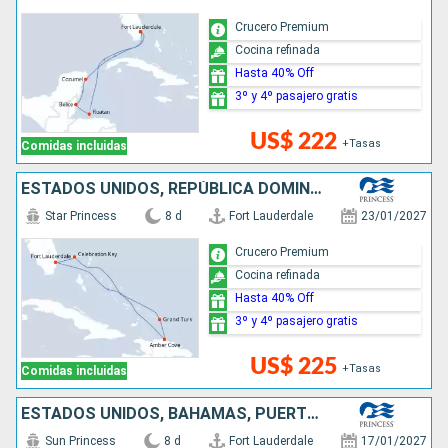
Crucero Premium
Cocina refinada
Hasta 40% Off
3º y 4º pasajero gratis
US$ 222
+Tasas
Comidas incluidas
ESTADOS UNIDOS, REPÚBLICA DOMINICANA, BAHAMAS
Star Princess
8 d
Fort Lauderdale
23/01/2027
Crucero Premium
Cocina refinada
Hasta 40% Off
3º y 4º pasajero gratis
US$ 225
+Tasas
Comidas incluidas
ESTADOS UNIDOS, BAHAMAS, PUERTO RICO, REPÚBLICA DOMINICANA
Sun Princess
8 d
Fort Lauderdale
17/01/2027