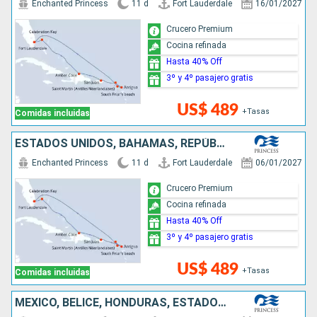
Enchanted Princess
11 d
Fort Lauderdale
16/01/2027
Crucero Premium
Cocina refinada
Hasta 40% Off
3º y 4º pasajero gratis
US$ 489
+Tasas
Comidas incluidas
ESTADOS UNIDOS, BAHAMAS, REPÚBLICA DOMINICANA, PUERTO RICO, ANTIGUA Y BARBUDA, SAN MARTÍN
Enchanted Princess
11 d
Fort Lauderdale
06/01/2027
Crucero Premium
Cocina refinada
Hasta 40% Off
3º y 4º pasajero gratis
US$ 489
+Tasas
Comidas incluidas
MÉXICO, BELICE, HONDURAS, ESTADOS UNIDOS, PUERTO RICO, REPÚBLICA DOMINICANA