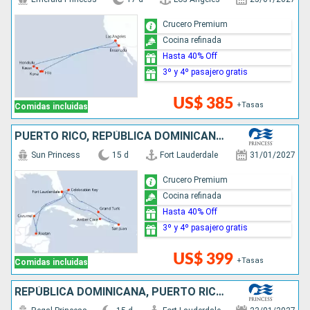
Crucero Premium
Cocina refinada
Hasta 40% Off
3º y 4º pasajero gratis
US$ 385
+Tasas
Comidas incluidas
PUERTO RICO, REPÚBLICA DOMINICANA, BAHAMAS, HONDURAS, MÉXICO, ESTADOS UNIDOS
Sun Princess
15 d
Fort Lauderdale
31/01/2027
Crucero Premium
Cocina refinada
Hasta 40% Off
3º y 4º pasajero gratis
US$ 399
+Tasas
Comidas incluidas
REPÚBLICA DOMINICANA, PUERTO RICO, ESTADOS UNIDOS, BAHAMAS