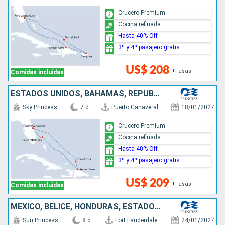
Crucero Premium
Cocina refinada
Hasta 40% Off
3º y 4º pasajero gratis
US$ 208
+Tasas
Comidas incluidas
ESTADOS UNIDOS, BAHAMAS, REPÚBLICA DOMINICANA
Sky Princess
7 d
Puerto Canaveral
18/01/2027
Crucero Premium
Cocina refinada
Hasta 40% Off
3º y 4º pasajero gratis
US$ 209
+Tasas
Comidas incluidas
MÉXICO, BELICE, HONDURAS, ESTADOS UNIDOS
Sun Princess
8 d
Fort Lauderdale
24/01/2027