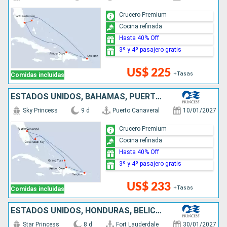
Crucero Premium
Cocina refinada
Hasta 40% Off
3º y 4º pasajero gratis
US$ 225
+Tasas
Comidas incluidas
ESTADOS UNIDOS, BAHAMAS, PUERTO RICO, REPÚBLICA DOMINICANA
Sky Princess
9 d
Puerto Canaveral
10/01/2027
Crucero Premium
Cocina refinada
Hasta 40% Off
3º y 4º pasajero gratis
US$ 233
+Tasas
Comidas incluidas
ESTADOS UNIDOS, HONDURAS, BELICE, MÉXICO
Star Princess
8 d
Fort Lauderdale
30/01/2027