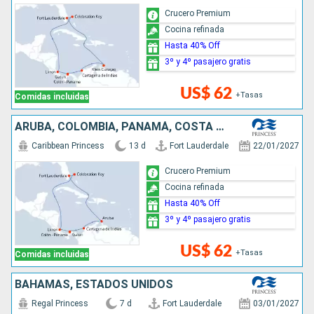
Crucero Premium
Cocina refinada
Hasta 40% Off
3º y 4º pasajero gratis
US$ 62
+Tasas
Comidas incluidas
ARUBA, COLOMBIA, PANAMÁ, COSTA RICA, BAHAMAS, ESTADOS UNIDOS
Caribbean Princess
13 d
Fort Lauderdale
22/01/2027
Crucero Premium
Cocina refinada
Hasta 40% Off
3º y 4º pasajero gratis
US$ 62
+Tasas
Comidas incluidas
BAHAMAS, ESTADOS UNIDOS
Regal Princess
7 d
Fort Lauderdale
03/01/2027