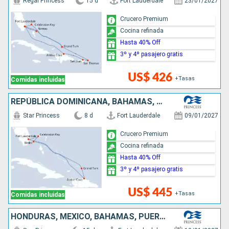
Regal Princess
15 d
Fort Lauderdale
23/01/2027
Crucero Premium
Cocina refinada
Hasta 40% Off
3º y 4º pasajero gratis
US$ 426
+Tasas
Comidas incluidas
REPÚBLICA DOMINICANA, BAHAMAS, ESTADOS UNIDOS
Star Princess
8 d
Fort Lauderdale
09/01/2027
Crucero Premium
Cocina refinada
Hasta 40% Off
3º y 4º pasajero gratis
US$ 445
+Tasas
Comidas incluidas
HONDURAS, MÉXICO, BAHAMAS, PUERTO RICO, REPÚBLICA DOMINICANA, ESTADOS UNIDOS