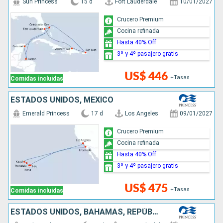
Sun Princess
15 d
Fort Lauderdale
10/01/2027
Crucero Premium
Cocina refinada
Hasta 40% Off
3º y 4º pasajero gratis
US$ 446
+Tasas
Comidas incluidas
ESTADOS UNIDOS, MÉXICO
Emerald Princess
17 d
Los Angeles
09/01/2027
Crucero Premium
Cocina refinada
Hasta 40% Off
3º y 4º pasajero gratis
US$ 475
+Tasas
Comidas incluidas
ESTADOS UNIDOS, BAHAMAS, REPÚBLICA DOMINICANA, PUERTO RICO, SAN MARTÍN, ANTIGUA Y BARBUDA