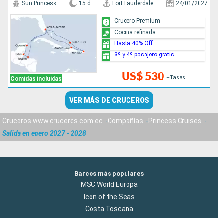
Sun Princess
15 d
Fort Lauderdale
24/01/2027
Crucero Premium
Cocina refinada
Hasta 40% Off
3º y 4º pasajero gratis
US$ 530
+Tasas
Comidas incluidas
VER MÁS DE CRUCEROS
Cruceros www.cruceros.com.ec
Compañías
Princess Cruises
Salida en enero 2027 - 2028
Barcos más populares
MSC World Europa
Icon of the Seas
Costa Toscana