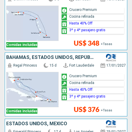
Crucero Premium
Cocina refinada
Hasta 40% Off
3º y 4º pasajero gratis
US$ 348
+Tasas
Comidas incluidas
BAHAMAS, ESTADOS UNIDOS, REPÚBLICA DOMINICANA, PUERTO RICO
Regal Princess
15 d
Fort Lauderdale
17/01/2027
Crucero Premium
Cocina refinada
Hasta 40% Off
3º y 4º pasajero gratis
US$ 376
+Tasas
Comidas incluidas
ESTADOS UNIDOS, MÉXICO
Emerald Princess
17 d
Los Angeles
25/01/2027