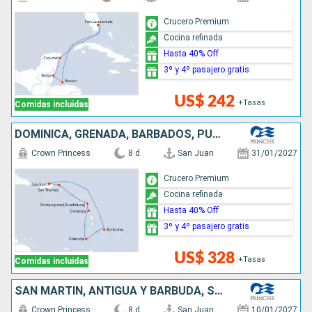
Crucero Premium
Cocina refinada
Hasta 40% Off
3º y 4º pasajero gratis
US$ 242
+Tasas
Comidas incluidas
DOMINICA, GRENADA, BARBADOS, PUERTO RICO
Crown Princess
8 d
San Juan
31/01/2027
Crucero Premium
Cocina refinada
Hasta 40% Off
3º y 4º pasajero gratis
US$ 328
+Tasas
Comidas incluidas
SAN MARTÍN, ANTIGUA Y BARBUDA, SANTA LUCIA, BARBADOS, PUERTO RICO
Crown Princess
8 d
San Juan
10/01/2027