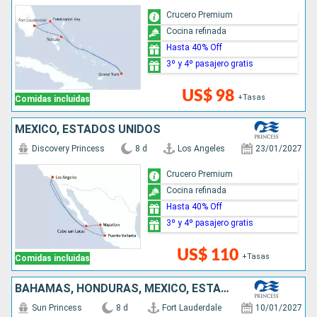
Crucero Premium
Cocina refinada
Hasta 40% Off
3º y 4º pasajero gratis
US$ 98
+Tasas
Comidas incluidas
MÉXICO, ESTADOS UNIDOS
Discovery Princess
8 d
Los Angeles
23/01/2027
Crucero Premium
Cocina refinada
Hasta 40% Off
3º y 4º pasajero gratis
US$ 110
+Tasas
Comidas incluidas
BAHAMAS, HONDURAS, MÉXICO, ESTADOS UNIDOS
Sun Princess
8 d
Fort Lauderdale
10/01/2027