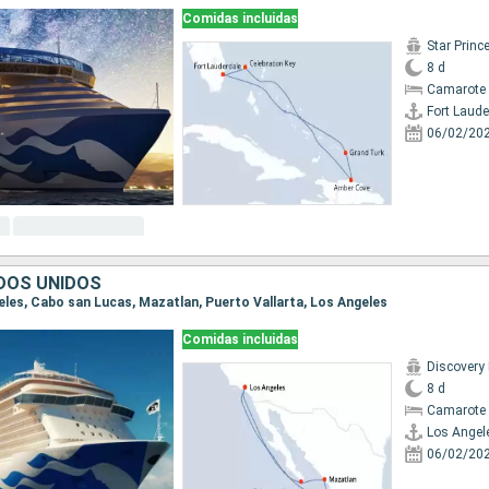
Comidas incluidas
Star Princ
8 d
Camarote 
Fort Laude
06/02/20
DOS UNIDOS
geles, Cabo san Lucas, Mazatlan, Puerto Vallarta, Los Angeles
Comidas incluidas
Discovery
8 d
Camarote 
Los Angel
06/02/20