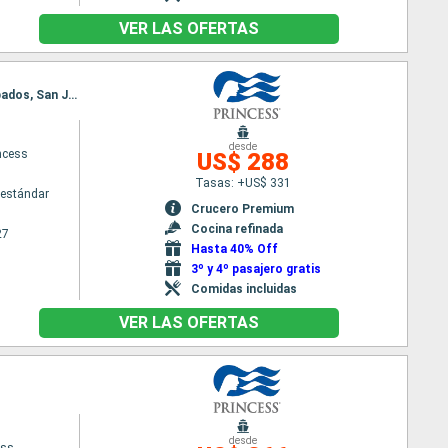
VER LAS OFERTAS
Itinerario : San Juan, San Thomas, Saint Martin (Antilles Néerlandaises), Antigua, Dominica, Barbados, San Juan
desde
ncess
US$ 288
Tasas: +US$ 331
estándar
Crucero Premium
Cocina refinada
27
Hasta 40% Off
3º y 4º pasajero gratis
Comidas incluidas
VER LAS OFERTAS
desde