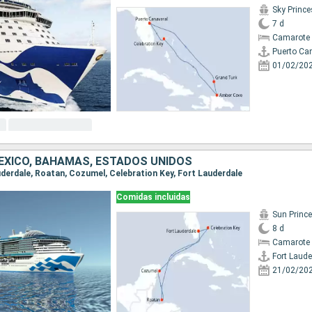
Sky Princ
7 d
Camarote 
Puerto Ca
01/02/20
ÉXICO, BAHAMAS, ESTADOS UNIDOS
auderdale, Roatan, Cozumel, Celebration Key, Fort Lauderdale
Comidas incluidas
Sun Princ
8 d
Camarote 
Fort Laude
21/02/20