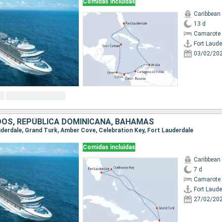
Comidas incluidas
Caribbean
13 d
Camarote 
Fort Laude
03/02/20
DOS, REPÚBLICA DOMINICANA, BAHAMAS
auderdale, Grand Turk, Amber Cove, Celebration Key, Fort Lauderdale
Comidas incluidas
Caribbean
7 d
Camarote 
Fort Laude
27/02/20