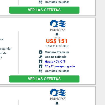
Comidas incluidas
VER LAS OFERTAS
desde
ess
US$ 151
Tasas: +US$ 398
estándar
Crucero Premium
rdale
Cocina refinada
27
Hasta 40% Off
3º y 4º pasajero gratis
Comidas incluidas
VER LAS OFERTAS