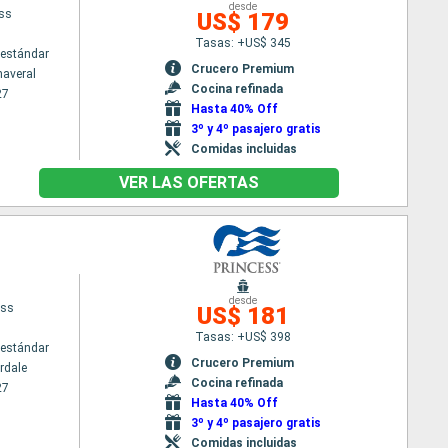
desde
ess
US$ 179
Tasas: +US$ 345
estándar
Crucero Premium
naveral
Cocina refinada
27
Hasta 40% Off
3º y 4º pasajero gratis
Comidas incluidas
VER LAS OFERTAS
desde
ess
US$ 181
Tasas: +US$ 398
estándar
Crucero Premium
rdale
Cocina refinada
27
Hasta 40% Off
3º y 4º pasajero gratis
Comidas incluidas