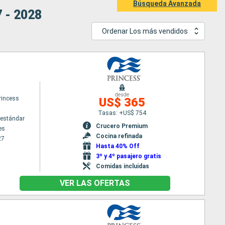
Búsqueda Avanzada
 - 2028
Ordenar Los más vendidos
desde
rincess
US$ 365
Tasas: +US$ 754
estándar
Crucero Premium
es
Cocina refinada
27
Hasta 40% Off
3º y 4º pasajero gratis
Comidas incluidas
VER LAS OFERTAS