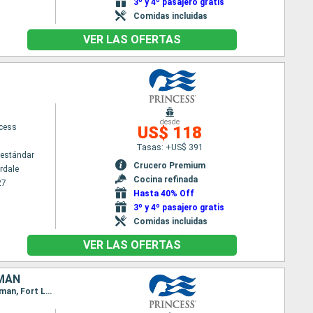
3º y 4º pasajero gratis
Comidas incluidas
VER LAS OFERTAS
desde
ncess
US$ 118
Tasas: +US$ 391
estándar
Crucero Premium
rdale
Cocina refinada
27
Hasta 40% Off
3º y 4º pasajero gratis
Comidas incluidas
VER LAS OFERTAS
IMÁN
Itinerario : Fort Lauderdale, Aruba, Cartagena de Indias, Gatun, Colón - Panama, Limon, Gran Caiman, Fort Lauderdale