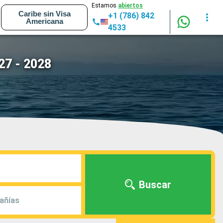
Estamos
abiertos
Caribe sin Visa
+1 (786) 842
Americana
4533
27 - 2028
Buscar
añías