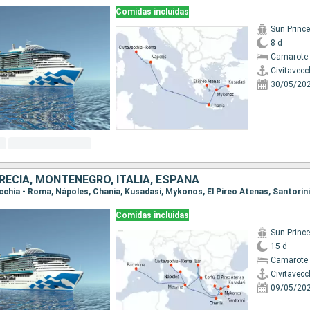
Comidas incluidas
Sun Princ
8 d
Camarote 
Civitavecc
30/05/20
RECIA, MONTENEGRO, ITALIA, ESPAÑA
Comidas incluidas
Sun Princ
15 d
Camarote 
Civitavecc
09/05/20