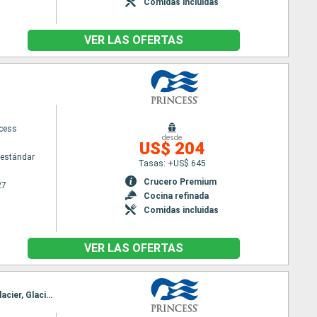
Comidas incluidas
VER LAS OFERTAS
ncess
desde
US$ 204
estándar
Tasas: +US$ 645
Crucero Premium
27
Cocina refinada
Comidas incluidas
VER LAS OFERTAS
Itinerario : Vancouver, Ketchikán, Juneau, Skagway, Glacier Bay, College Fjord, Whittier, Hubard Glacier, Glacier Bay, Skagway, Juneau, Ketchikán, Vancouver