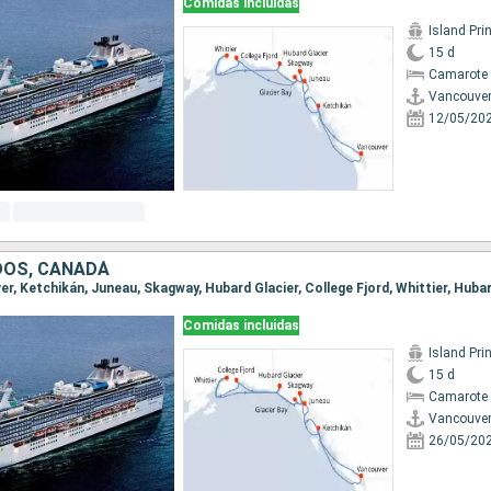
Comidas incluidas
Island Pri
15 d
Camarote 
Vancouve
12/05/20
DOS, CANADÁ
Comidas incluidas
Island Pri
15 d
Camarote 
Vancouve
26/05/20