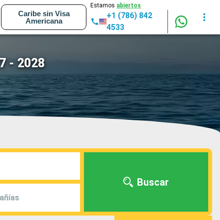
Estamos
abiertos
Caribe sin Visa
+1 (786) 842
Americana
4533
7 - 2028
Buscar
añías