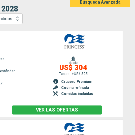
Búsqueda Avanzada
 2028
ndidos
ess
desde
US$ 304
estándar
Tasas: +US$ 595
Crucero Premium
27
Cocina refinada
Comidas incluidas
VER LAS OFERTAS