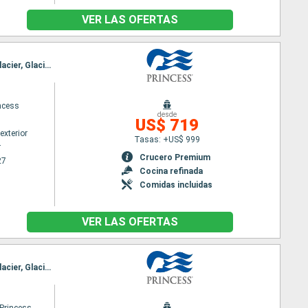
VER LAS OFERTAS
Itinerario : Vancouver, Ketchikán, Juneau, Skagway, Glacier Bay, College Fjord, Whittier, Hubard Glacier, Glacier Bay, Skagway, Juneau, Ketchikán, Vancouver
ncess
desde
US$ 719
exterior
Tasas: +US$ 999
r
Crucero Premium
27
Cocina refinada
Comidas incluidas
VER LAS OFERTAS
Itinerario : Vancouver, Ketchikán, Juneau, Skagway, Glacier Bay, College Fjord, Whittier, Hubard Glacier, Glacier Bay, Icy Strait Point, Juneau, Ketchikán, Vancouver