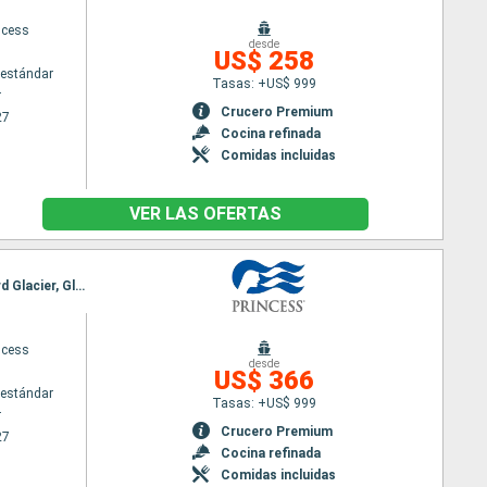
ncess
desde
US$ 258
estándar
Tasas: +US$ 999
r
Crucero Premium
27
Cocina refinada
Comidas incluidas
VER LAS OFERTAS
Itinerario : Vancouver, Ketchikán, Juneau, Skagway, Hubard Glacier, College Fjord, Whittier, Hubard Glacier, Glacier Bay, Skagway, Juneau, Ketchikán, Vancouver
ncess
desde
US$ 366
estándar
Tasas: +US$ 999
r
Crucero Premium
27
Cocina refinada
Comidas incluidas