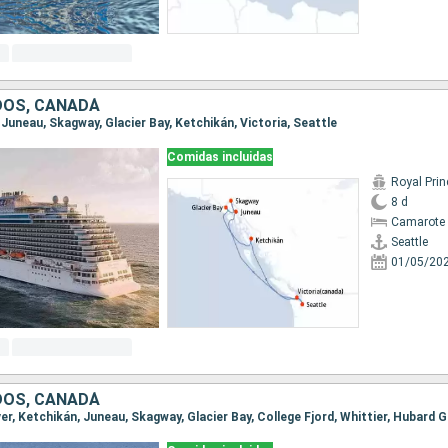
DOS, CANADÁ
, Juneau, Skagway, Glacier Bay, Ketchikán, Victoria, Seattle
Comidas incluidas
Royal Pri
8 d
Camarote 
Seattle
01/05/20
DOS, CANADÁ