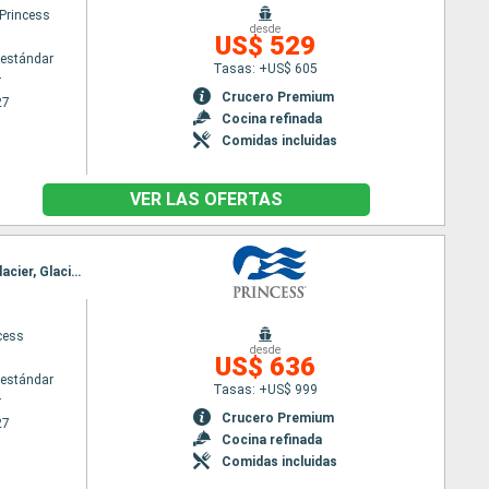
 Princess
desde
US$ 529
estándar
Tasas: +US$ 605
r
Crucero Premium
27
Cocina refinada
Comidas incluidas
VER LAS OFERTAS
Itinerario : Vancouver, Ketchikán, Juneau, Skagway, Glacier Bay, College Fjord, Whittier, Hubard Glacier, Glacier Bay, Skagway, Juneau, Ketchikán, Vancouver
cess
desde
US$ 636
estándar
Tasas: +US$ 999
r
Crucero Premium
27
Cocina refinada
Comidas incluidas