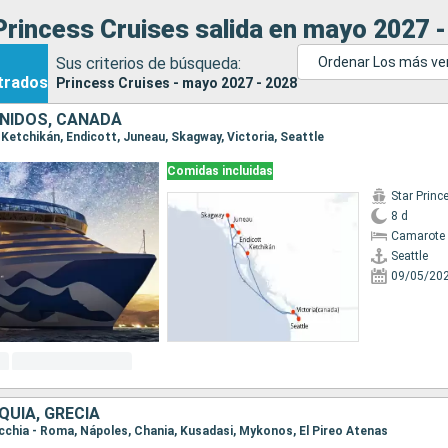
rincess Cruises salida en mayo 2027 -
Sus criterios de búsqueda:
Ordenar Los más ve
trados
Princess Cruises - mayo 2027 - 2028
NIDOS, CANADÁ
e, Ketchikán, Endicott, Juneau, Skagway, Victoria, Seattle
Comidas incluidas
Star Princ
8 d
Camarote 
Seattle
09/05/20
RQUÍA, GRECIA
vecchia - Roma, Nápoles, Chania, Kusadasi, Mykonos, El Pireo Atenas