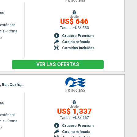
ess
desde
US$ 646
estándar
Tasas: +US$ 383
hia - Roma
Crucero Premium
27
Cocina refinada
Comidas incluidas
VER LAS OFERTAS
Itinerario : Civitavecchia - Roma, Nápoles, Chania, Kusadasi, Mykonos, El Pireo Atenas, Santoríni, Bar, Corfú, Messine, Barcelona
ess
desde
US$ 1,337
estándar
Tasas: +US$ 667
hia - Roma
Crucero Premium
27
Cocina refinada