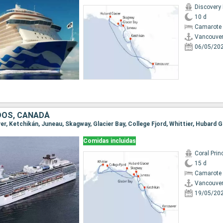
Discovery
10 d
Camarote 
Vancouve
06/05/20
DOS, CANADÁ
Comidas incluidas
Coral Prin
15 d
Camarote 
Vancouve
19/05/20