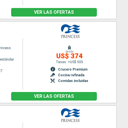
VER LAS OFERTAS
rincess
desde
US$ 374
estándar
Tasas: +US$ 505
r
Crucero Premium
27
Cocina refinada
Comidas incluidas
VER LAS OFERTAS