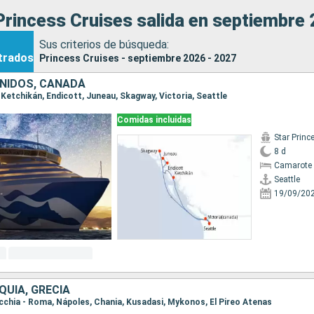
rincess Cruises salida en septiembre 
Sus criterios de búsqueda:
trados
Princess Cruises - septiembre 2026 - 2027
NIDOS, CANADÁ
e, Ketchikán, Endicott, Juneau, Skagway, Victoria, Seattle
Comidas incluidas
Star Princ
8 d
Camarote 
Seattle
19/09/20
RQUÍA, GRECIA
vecchia - Roma, Nápoles, Chania, Kusadasi, Mykonos, El Pireo Atenas