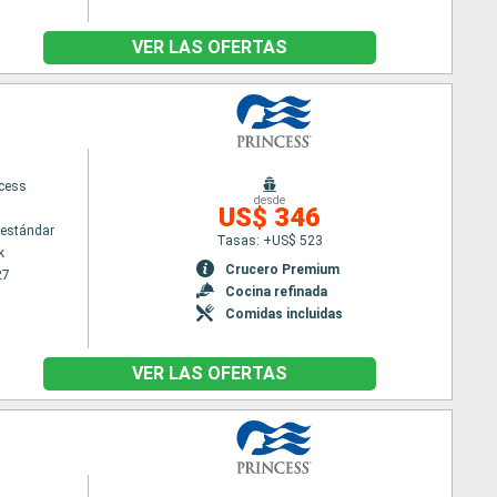
VER LAS OFERTAS
ncess
desde
US$ 346
estándar
Tasas: +US$ 523
k
Crucero Premium
27
Cocina refinada
Comidas incluidas
VER LAS OFERTAS