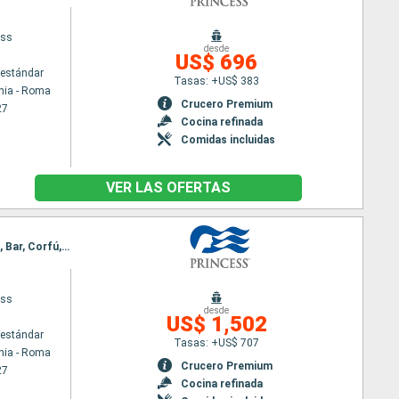
ess
desde
US$ 696
estándar
Tasas: +US$ 383
hia - Roma
Crucero Premium
27
Cocina refinada
Comidas incluidas
VER LAS OFERTAS
Itinerario : Civitavecchia - Roma, Nápoles, Chania, Kusadasi, Mykonos, El Pireo Atenas, Santoríni, Bar, Corfú, Messine, Barcelona
ess
desde
US$ 1,502
estándar
Tasas: +US$ 707
hia - Roma
Crucero Premium
27
Cocina refinada