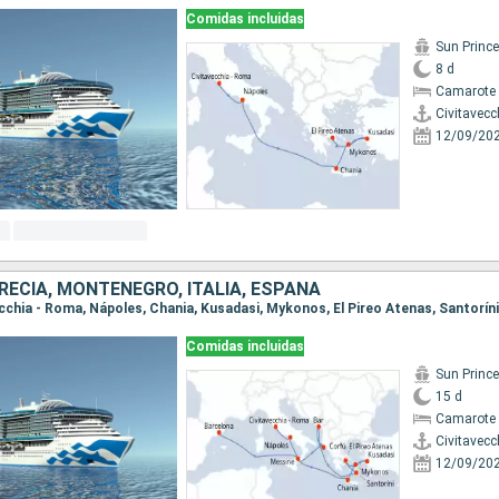
Comidas incluidas
Sun Princ
8 d
Camarote 
Civitavecc
12/09/20
RECIA, MONTENEGRO, ITALIA, ESPAÑA
Comidas incluidas
Sun Princ
15 d
Camarote 
Civitavecc
12/09/20