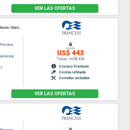
VER LAS OFERTAS
Itinerario : Vancouver, Ketchikán, Juneau, Skagway, Glacier Bay, College Fjord, Whittier, Hubard Glacier, Glacier Bay, Icy Strait Point, Juneau, Ketchikán, Vancouver
 Princess
desde
US$ 443
estándar
Tasas: +US$ 920
r
Crucero Premium
27
Cocina refinada
Comidas incluidas
VER LAS OFERTAS