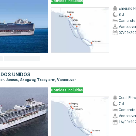
Comidas incluidas
Emerald P
8 d
Camarote 
Vancouve
07/09/20
ADOS UNIDOS
uver, Juneau, Skagway, Tracy arm, Vancouver
Comidas incluidas
Coral Prin
7 d
Camarote 
Vancouve
16/09/20