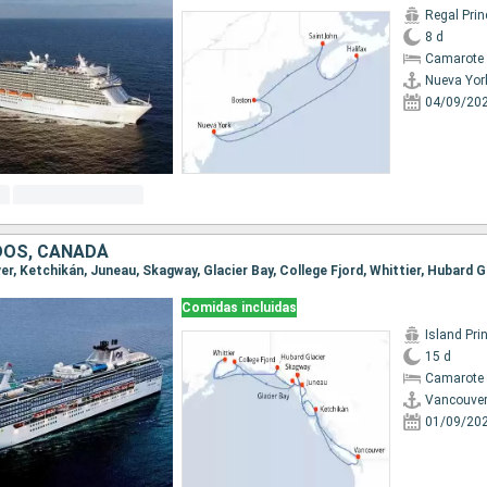
Regal Pri
8 d
Camarote 
Nueva Yor
04/09/20
DOS, CANADÁ
Comidas incluidas
Island Pri
15 d
Camarote 
Vancouve
01/09/20