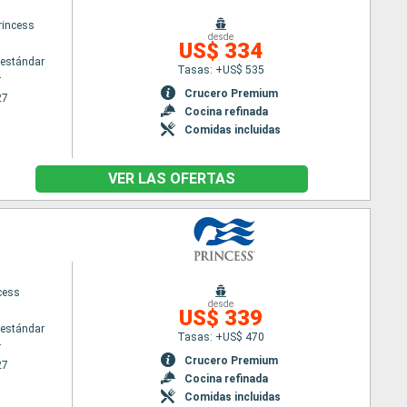
rincess
desde
US$ 334
estándar
Tasas: +US$ 535
r
Crucero Premium
27
Cocina refinada
Comidas incluidas
VER LAS OFERTAS
cess
desde
US$ 339
estándar
Tasas: +US$ 470
r
Crucero Premium
27
Cocina refinada
Comidas incluidas