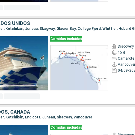
ADOS UNIDOS
Comidas incluidas
Discovery
15 d
Camarote 
Vancouve
04/09/20
DOS, CANADÁ
ver, Ketchikán, Endicott, Juneau, Skagway, Vancouver
Comidas incluidas