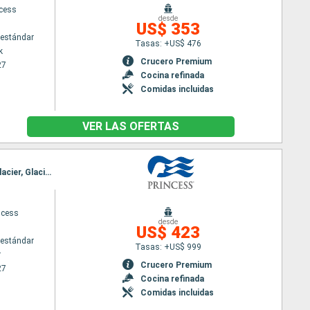
ncess
desde
US$ 353
estándar
Tasas: +US$ 476
k
Crucero Premium
27
Cocina refinada
Comidas incluidas
VER LAS OFERTAS
Itinerario : Vancouver, Ketchikán, Juneau, Skagway, Glacier Bay, College Fjord, Whittier, Hubard Glacier, Glacier Bay, Skagway, Juneau, Ketchikán, Vancouver
ncess
desde
US$ 423
estándar
Tasas: +US$ 999
r
Crucero Premium
27
Cocina refinada
Comidas incluidas