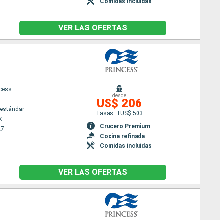
Comidas incluidas
VER LAS OFERTAS
ncess
desde
US$ 206
estándar
Tasas: +US$ 503
k
Crucero Premium
27
Cocina refinada
Comidas incluidas
VER LAS OFERTAS