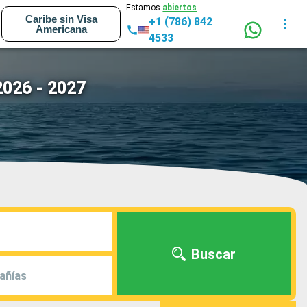
Estamos
abiertos
Caribe sin Visa
+1 (786) 842
Americana
4533
2026 - 2027
Buscar
añías