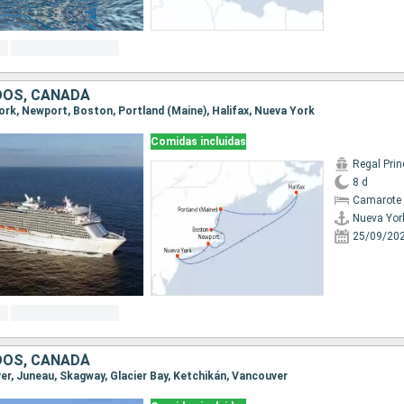
DOS, CANADÁ
York, Newport, Boston, Portland (Maine), Halifax, Nueva York
Comidas incluidas
Regal Pri
8 d
Camarote 
Nueva Yor
25/09/20
DOS, CANADÁ
ver, Juneau, Skagway, Glacier Bay, Ketchikán, Vancouver