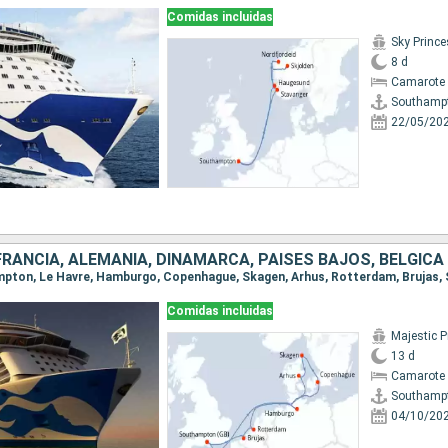
Comidas incluidas
Sky Princ
8 d
Camarote 
Southamp
22/05/20
 FRANCIA, ALEMANIA, DINAMARCA, PAISES BAJOS, BÉLGICA
Comidas incluidas
Majestic P
13 d
Camarote 
Southamp
04/10/20