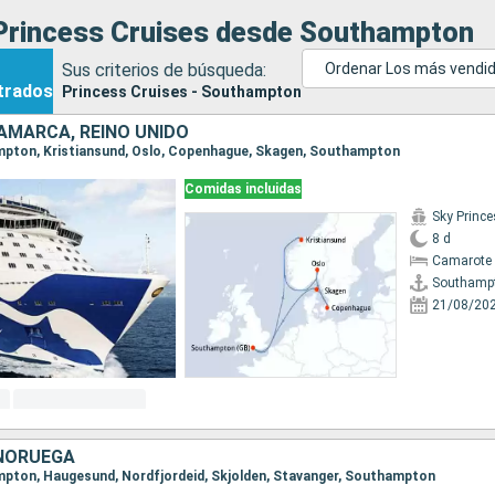
Princess Cruises desde Southampton
Sus criterios de búsqueda:
Ordenar Los más vendi
trados
Princess Cruises - Southampton
AMARCA, REINO UNIDO
ampton, Kristiansund, Oslo, Copenhague, Skagen, Southampton
Comidas incluidas
Sky Princ
8 d
Camarote 
Southamp
21/08/20
 NORUEGA
ampton, Haugesund, Nordfjordeid, Skjolden, Stavanger, Southampton