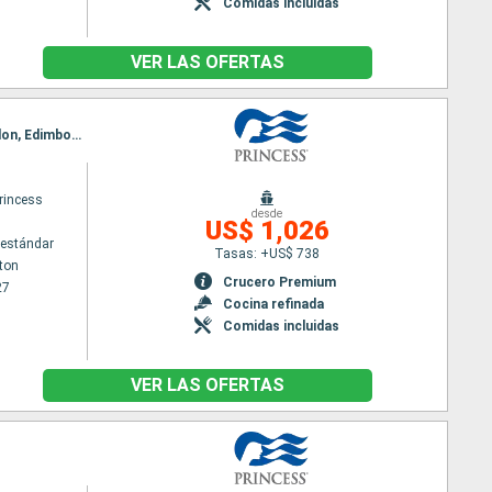
Comidas incluidas
VER LAS OFERTAS
Itinerario : Southampton, Cornwall, Cork, Dun Laoghaire, Liverpool, Belfast, Greenock, Invergordon, Edimbourg, Le Havre, Southampton
rincess
desde
US$ 1,026
estándar
Tasas: +US$ 738
ton
Crucero Premium
27
Cocina refinada
Comidas incluidas
VER LAS OFERTAS