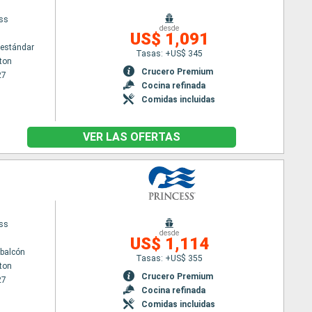
ess
desde
US$ 1,091
estándar
Tasas: +US$ 345
ton
Crucero Premium
27
Cocina refinada
Comidas incluidas
VER LAS OFERTAS
ess
desde
US$ 1,114
balcón
Tasas: +US$ 355
ton
Crucero Premium
27
Cocina refinada
Comidas incluidas