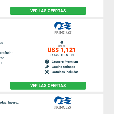
VER LAS OFERTAS
ess
desde
US$ 1,121
estándar
Tasas: +US$ 373
ton
Crucero Premium
27
Cocina refinada
Comidas incluidas
VER LAS OFERTAS
Itinerario : Southampton, Cornwall, Cork, Dun Laoghaire, Liverpool, Belfast, Greenock, Islas Orcadas, Invergordon, Le Havre, Southampton