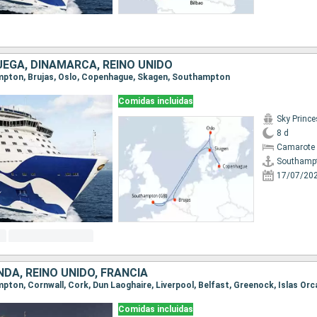
UEGA, DINAMARCA, REINO UNIDO
ampton, Brujas, Oslo, Copenhague, Skagen, Southampton
Comidas incluidas
Sky Princ
8 d
Camarote 
Southamp
17/07/20
NDA, REINO UNIDO, FRANCIA
Comidas incluidas