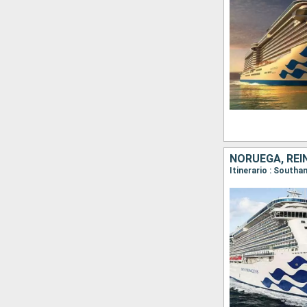
NORUEGA, REI
Itinerario : South