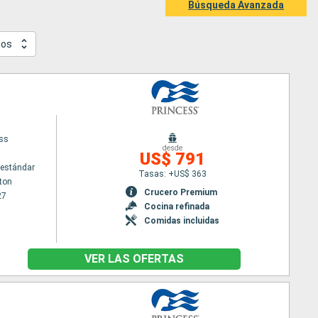
Búsqueda Avanzada
dos
ess
desde
US$ 791
estándar
Tasas: +US$ 363
ton
Crucero Premium
27
Cocina refinada
Comidas incluidas
VER LAS OFERTAS