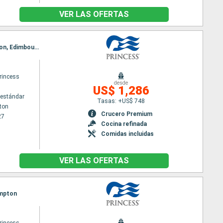
VER LAS OFERTAS
Itinerario : Southampton, Cornwall, Cork, Liverpool, Belfast, Greenock, Islas Orcadas, Invergordon, Edimbourg, Le Havre, Southampton
rincess
desde
US$ 1,286
estándar
Tasas: +US$ 748
ton
Crucero Premium
27
Cocina refinada
Comidas incluidas
VER LAS OFERTAS
ampton