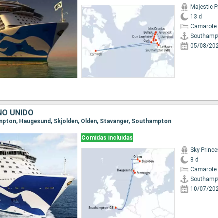
Majestic P
13 d
Camarote 
Southamp
05/08/20
NO UNIDO
ampton, Haugesund, Skjolden, Olden, Stavanger, Southampton
Comidas incluidas
Sky Princ
8 d
Camarote 
Southamp
10/07/20