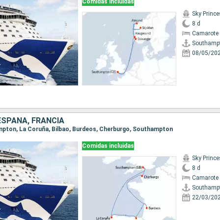
Comidas incluidas
Sky Princ
8 d
Camarote 
Southamp
08/05/20
 ESPAÑA, FRANCIA
ampton, La Coruña, Bilbao, Burdeos, Cherburgo, Southampton
Comidas incluidas
Sky Princ
8 d
Camarote 
Southamp
22/03/20