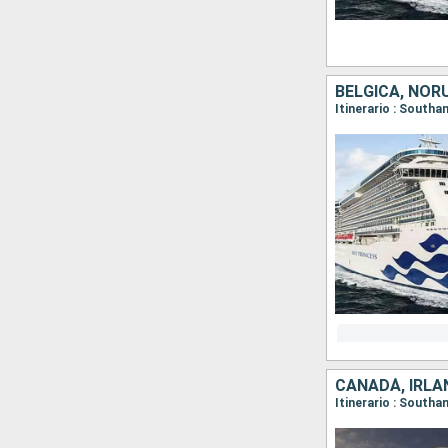
BÉLGICA, NOR
Itinerario : South
CANADÁ, IRLA