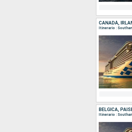
CANADÁ, IRLA
BÉLGICA, PAI
Itinerario : South