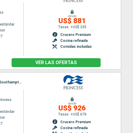
ess
desde
US$ 881
estándar
Tasas: +US$ 335
ton
Crucero Premium
27
Cocina refinada
Comidas incluidas
VER LAS OFERTAS
Itinerario : Southampton, Le Havre, Hamburgo, Copenhague, Skagen, Arhus, Rotterdam, Brujas, Southampton
rincess
desde
US$ 926
estándar
Tasas: +US$ 678
ton
Crucero Premium
27
Cocina refinada