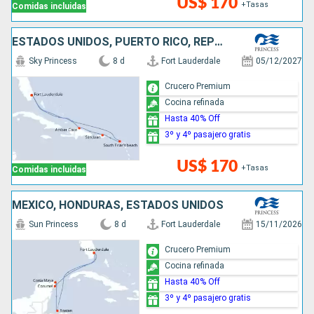
US$ 170
+Tasas
Comidas incluidas
ESTADOS UNIDOS, PUERTO RICO, REPÚBLICA DOMINICANA
Sky Princess
8 d
Fort Lauderdale
05/12/2027
Crucero Premium
Cocina refinada
Hasta 40% Off
3º y 4º pasajero gratis
US$ 170
+Tasas
Comidas incluidas
MÉXICO, HONDURAS, ESTADOS UNIDOS
Sun Princess
8 d
Fort Lauderdale
15/11/2026
Crucero Premium
Cocina refinada
Hasta 40% Off
3º y 4º pasajero gratis