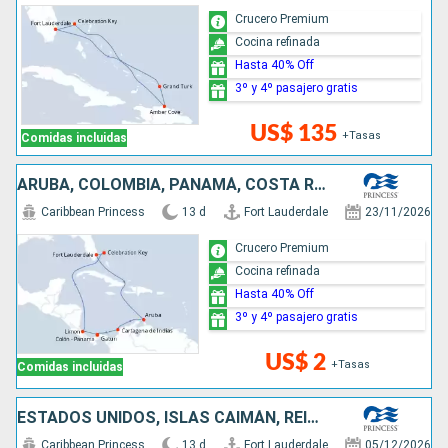
Crucero Premium
Cocina refinada
Hasta 40% Off
3º y 4º pasajero gratis
US$ 135
+Tasas
Comidas incluidas
ARUBA, COLOMBIA, PANAMÁ, COSTA RICA, BAHAMAS, ESTADOS UNIDOS
Caribbean Princess
13 d
Fort Lauderdale
23/11/2026
Crucero Premium
Cocina refinada
Hasta 40% Off
3º y 4º pasajero gratis
US$ 2
+Tasas
Comidas incluidas
ESTADOS UNIDOS, ISLAS CAIMÁN, REINO UNIDO, COLOMBIA, PANAMÁ, COSTA RICA, BAHAMAS
Caribbean Princess
13 d
Fort Lauderdale
05/12/2026