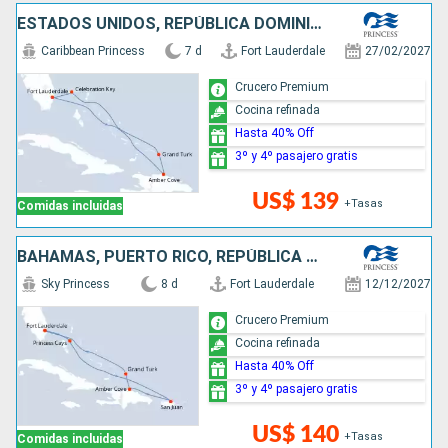
ESTADOS UNIDOS, REPÚBLICA DOMINICANA, BAHAMAS
Caribbean Princess
7 d
Fort Lauderdale
27/02/2027
Crucero Premium
Cocina refinada
Hasta 40% Off
3º y 4º pasajero gratis
US$ 139
+Tasas
Comidas incluidas
BAHAMAS, PUERTO RICO, REPÚBLICA DOMINICANA, ESTADOS UNIDOS
Sky Princess
8 d
Fort Lauderdale
12/12/2027
Crucero Premium
Cocina refinada
Hasta 40% Off
3º y 4º pasajero gratis
US$ 140
+Tasas
Comidas incluidas