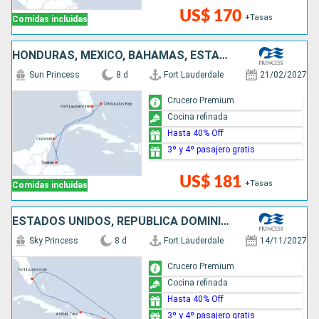
US$ 170
+Tasas
Comidas incluidas
HONDURAS, MÉXICO, BAHAMAS, ESTADOS UNIDOS
Sun Princess
8 d
Fort Lauderdale
21/02/2027
Crucero Premium
Cocina refinada
Hasta 40% Off
3º y 4º pasajero gratis
US$ 181
+Tasas
Comidas incluidas
ESTADOS UNIDOS, REPÚBLICA DOMINICANA, PUERTO RICO
Sky Princess
8 d
Fort Lauderdale
14/11/2027
Crucero Premium
Cocina refinada
Hasta 40% Off
3º y 4º pasajero gratis