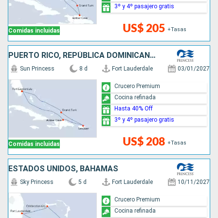
3º y 4º pasajero gratis
US$ 205
+Tasas
Comidas incluidas
PUERTO RICO, REPÚBLICA DOMINICANA, ESTADOS UNIDOS
Sun Princess
8 d
Fort Lauderdale
03/01/2027
Crucero Premium
Cocina refinada
Hasta 40% Off
3º y 4º pasajero gratis
US$ 208
+Tasas
Comidas incluidas
ESTADOS UNIDOS, BAHAMAS
Sky Princess
5 d
Fort Lauderdale
10/11/2027
Crucero Premium
Cocina refinada