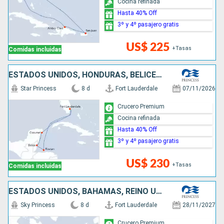
Cocina refinada
Hasta 40% Off
3º y 4º pasajero gratis
US$ 225
+Tasas
Comidas incluidas
ESTADOS UNIDOS, HONDURAS, BELICE, MÉXICO
Star Princess
8 d
Fort Lauderdale
07/11/2026
Crucero Premium
Cocina refinada
Hasta 40% Off
3º y 4º pasajero gratis
US$ 230
+Tasas
Comidas incluidas
ESTADOS UNIDOS, BAHAMAS, REINO UNIDO, ISLAS CAIMÁN, MÉXICO
Sky Princess
8 d
Fort Lauderdale
28/11/2027
Crucero Premium