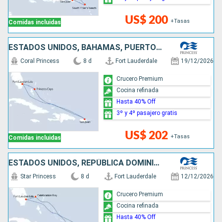
US$ 200
+Tasas
Comidas incluidas
ESTADOS UNIDOS, BAHAMAS, PUERTO RICO, SAN MARTÍN
Coral Princess
8 d
Fort Lauderdale
19/12/2026
Crucero Premium
Cocina refinada
Hasta 40% Off
3º y 4º pasajero gratis
US$ 202
+Tasas
Comidas incluidas
ESTADOS UNIDOS, REPÚBLICA DOMINICANA, BAHAMAS
Star Princess
8 d
Fort Lauderdale
12/12/2026
Crucero Premium
Cocina refinada
Hasta 40% Off