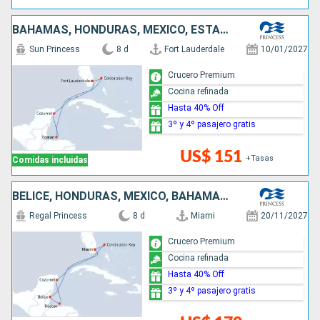
BAHAMAS, HONDURAS, MÉXICO, ESTADOS UNIDOS
Sun Princess
8 d
Fort Lauderdale
10/01/2027
Crucero Premium
Cocina refinada
Hasta 40% Off
3º y 4º pasajero gratis
US$ 151
+Tasas
Comidas incluidas
BELICE, HONDURAS, MÉXICO, BAHAMAS, ESTADOS UNIDOS
Regal Princess
8 d
Miami
20/11/2027
Crucero Premium
Cocina refinada
Hasta 40% Off
3º y 4º pasajero gratis