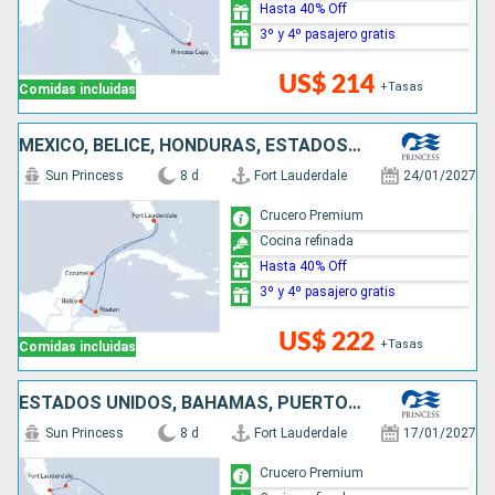
Hasta 40% Off
3º y 4º pasajero gratis
US$ 214
+Tasas
Comidas incluidas
MÉXICO, BELICE, HONDURAS, ESTADOS UNIDOS
Sun Princess
8 d
Fort Lauderdale
24/01/2027
Crucero Premium
Cocina refinada
Hasta 40% Off
3º y 4º pasajero gratis
US$ 222
+Tasas
Comidas incluidas
ESTADOS UNIDOS, BAHAMAS, PUERTO RICO, REPÚBLICA DOMINICANA
Sun Princess
8 d
Fort Lauderdale
17/01/2027
Crucero Premium