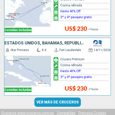
Cocina refinada
Hasta 40% Off
3º y 4º pasajero gratis
US$ 230
+Tasas
Comidas incluidas
ESTADOS UNIDOS, BAHAMAS, REPÚBLICA DOMINICANA
Star Princess
8 d
Fort Lauderdale
14/11/2026
Crucero Premium
Cocina refinada
Hasta 40% Off
3º y 4º pasajero gratis
US$ 230
+Tasas
Comidas incluidas
VER MÁS DE CRUCEROS
Cruceros www.cruceros.com.ec
Compañías
Princess Cruises