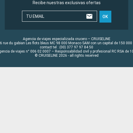
Recibe nuestras exclusivas ofertas
TU EMAIL
OK
Agencia de viajes especializada crucero – CRUISELINE
6 rue du gabian Les flots bleus MC 98 000 Monaco SAM con un capital de 150 000
contact tel : (00) 377 97 97 84 50
gencia de viajes n° 006 02 0007 – Responsabilidad civil y profesional RC RSA de
© CRUISELINE 2026 - all rights reserved