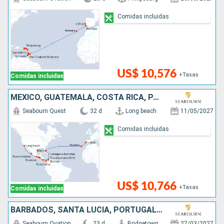
Comidas incluidas
US$ 10,576
+Tasas
Comidas incluidas
MÉXICO, GUATEMALA, COSTA RICA, PANAMÁ, COLOMBIA, ESTADOS UNIDOS, PORTUGAL
Seabourn Quest
32 d
Long beach
11/05/2027
Comidas incluidas
US$ 10,766
+Tasas
Comidas incluidas
BARBADOS, SANTA LUCIA, PORTUGAL, ESPAÑA, FRANCIA, ITALIA
Seabourn Ovation
23 d
Bridgetown
27/03/2027