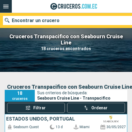
Encontrar un crucero
Cruceros Transpacifico con Seabourn Cruise
Line
18 cruceros encontrados
Nuestros destinos
Fecha de salida
Puertos
Compañías
Cruceros Transpacifico con Seabourn Cruise Lin
18
Sus criterios de búsqueda:
Buscar
Seabourn Cruise Line - Transpacifico
cruceros
Filtrar
Ordenar
ESTADOS UNIDOS, PORTUGAL
Seabourn Quest
13 d
Miami
30/05/2027