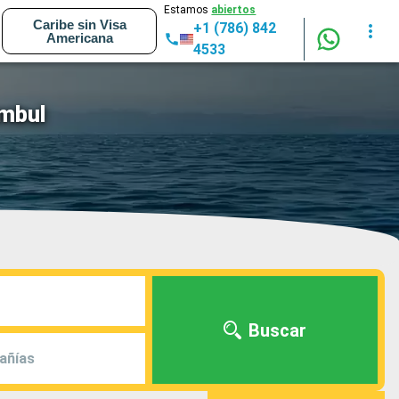
Estamos
abiertos
Caribe sin Visa
+1 (786) 842
Americana
4533
ambul
Buscar
añías