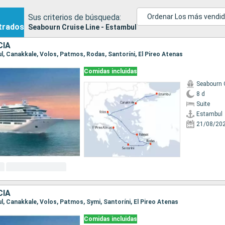
Sus criterios de búsqueda:
Ordenar Los más vendi
trados
Seabourn Cruise Line - Estambul
CIA
ul, Canakkale, Volos, Patmos, Rodas, Santoríni, El Pireo Atenas
Comidas incluidas
Seabourn 
8 d
Suite
Estambul
21/08/20
CIA
ul, Canakkale, Volos, Patmos, Symi, Santoríni, El Pireo Atenas
Comidas incluidas