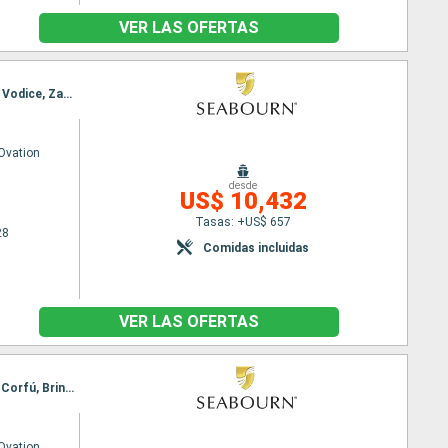
VER LAS OFERTAS
Itinerario : Estambul, Canakkale, Volos, Patmos, Symi, Santoríni, El Pireo Atenas, Nafplio, Kotor, Vodice, Zadar, Koper, Fusina
Ovation
desde
US$ 10,432
Tasas: +US$ 657
28
Comidas incluidas
VER LAS OFERTAS
Itinerario : Estambul, Canakkale, Volos, Patmos, Rodas, Santoríni, El Pireo Atenas, Githion, Itea, Corfú, Brindisi, Kotor, Dubrovnik
Ovation