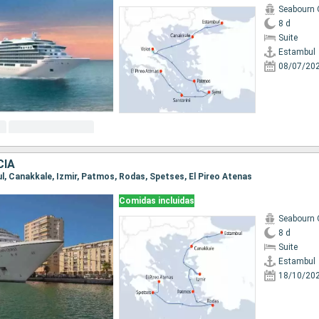
Seabourn 
8 d
Suite
Estambul
08/07/20
CIA
ul, Canakkale, Izmir, Patmos, Rodas, Spetses, El Pireo Atenas
Comidas incluidas
Seabourn 
8 d
Suite
Estambul
18/10/20