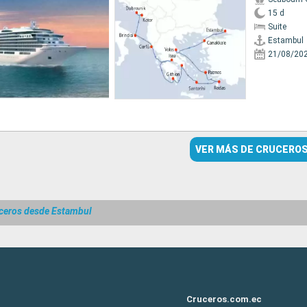
15 d
Suite
Estambul
21/08/20
VER MÁS DE CRUCERO
ceros desde Estambul
Cruceros.com.ec