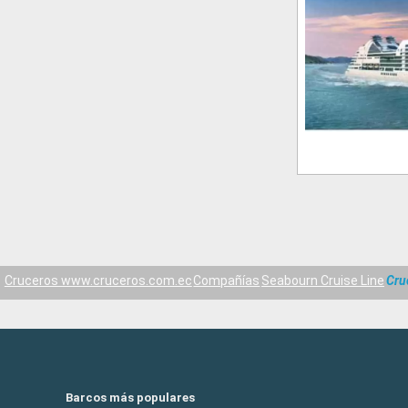
Cruceros www.cruceros.com.ec
Compañías
Seabourn Cruise Line
Cru
Barcos más populares