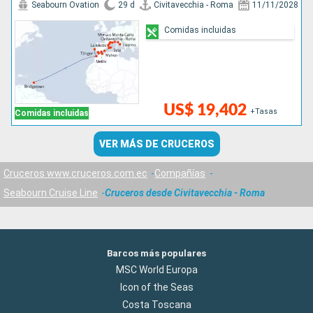
Seabourn Ovation
29 d
Civitavecchia - Roma
11/11/2028
Comidas incluidas
US$ 19,402
+Tasas
Comidas incluidas
VER MÁS DE CRUCEROS
Cruceros www.cruceros.com.ec
Compañías
Seabourn Cruise Line
Cruceros desde Civitavecchia - Roma
Barcos más populares
MSC World Europa
Icon of the Seas
Costa Toscana