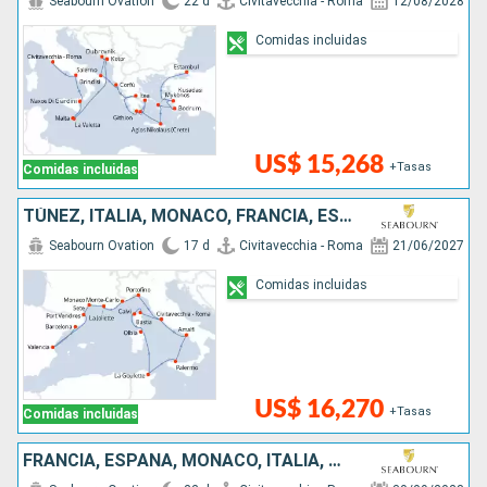
Seabourn Ovation
22 d
Civitavecchia - Roma
12/08/2028
Comidas incluidas
US$ 15,268
+Tasas
Comidas incluidas
TÚNEZ, ITALIA, MONACO, FRANCIA, ESPAÑA
Seabourn Ovation
17 d
Civitavecchia - Roma
21/06/2027
Comidas incluidas
US$ 16,270
+Tasas
Comidas incluidas
FRANCIA, ESPAÑA, MONACO, ITALIA, MALTA, MONTENEGRO, CROACIA