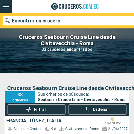
Encontrar un crucero
Cruceros Seabourn Cruise Line desde
Civitavecchia - Roma
33 cruceros encontrados
Nuestros destinos
Fecha de salida
Puertos
Compañías
Cruceros Seabourn Cruise Line desde Civitavecch
33
Sus criterios de búsqueda:
Buscar
Seabourn Cruise Line - Civitavecchia - Roma
cruceros
Filtrar
Ordenar
FRANCIA, TÚNEZ, ITALIA
Seabourn Ovation
9 d
Civitavecchia - Roma
21/06/2027