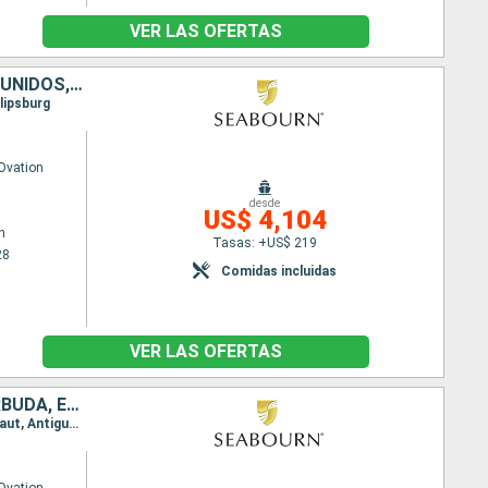
VER LAS OFERTAS
BARBADOS, SANTA LUCIA, REINO UNIDO, ANTIGUA Y BARBUDA, ESTADOS UNIDOS, SAN MARTÍN
lipsburg
Ovation
desde
US$ 4,104
n
Tasas: +US$ 219
28
Comidas incluidas
VER LAS OFERTAS
BARBADOS, GRENADA, SAN VINCENT Y LAS GRANADINAS, ANTIGUA Y BARBUDA, ESTADOS UNIDOS, , SAN MARTÍN
Itinerario : Bridgetown, Grenada, Port Elizabeth St Vincent, Saint-Pierre (Martinique), Terre de Haut, Antigua, carambola Beach, Jost Van Dyke, Road Bay, Philipsburg