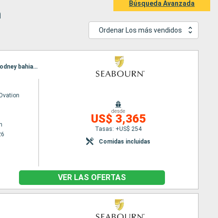
Búsqueda Avanzada
n
Ordenar Los más vendidos
Itinerario : Bridgetown, carambola Beach, Terre de Haut, Saint-Pierre (Martinique), Saint John, Rodney bahia, Bridgetown
Ovation
desde
US$ 3,365
n
Tasas: +US$ 254
26
Comidas incluidas
VER LAS OFERTAS