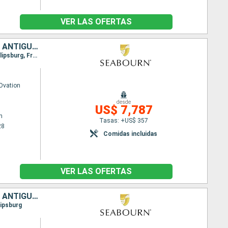
VER LAS OFERTAS
BARBADOS, SANTA LUCIA, REINO UNIDO, ESTADOS UNIDOS, SAN MARTÍN, ANTIGUA Y BARBUDA, SAN VINCENT Y LAS GRANADINAS, GRENADA
Itinerario : Bridgetown, Rodney bahia, Montserrat, Antigua, carambola Beach, Jost Van Dyke, Philipsburg, Frenchmans Cay (VI), carambola Beach, Saint John's, Port Elizabeth St Vincent, Grenada, Bridgetown
Ovation
desde
US$ 7,787
n
Tasas: +US$ 357
28
Comidas incluidas
VER LAS OFERTAS
SANTA LUCIA, REINO UNIDO, BARBADOS, SAN MARTÍN, ESTADOS UNIDOS, ANTIGUA Y BARBUDA
lipsburg