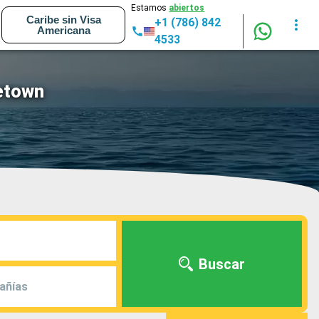
Estamos
abiertos
Caribe sin Visa
+1 (786) 842
Americana
4533
etown
Buscar
añías