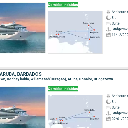
Comidas incluidas
Seabourn 
8 d
Suite
Bridgetow
11/12/20
 ARUBA, BARBADOS
town, Rodney bahia, Willemstad(Curaçao), Aruba, Bonaire, Bridgetown
Comidas incluidas
Seabourn 
8 d
Suite
Bridgetow
02/01/20