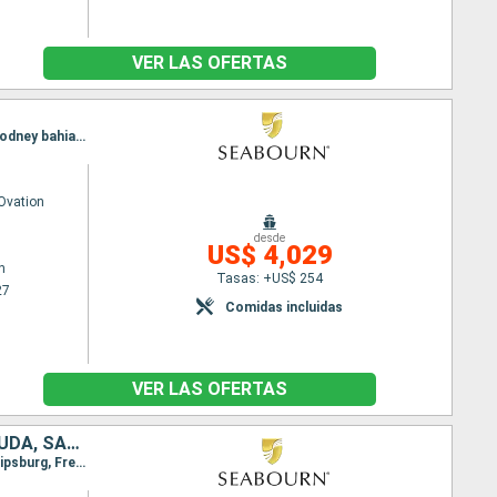
VER LAS OFERTAS
Itinerario : Bridgetown, carambola Beach, Saint-Pierre (Martinique), Saint John, Terre de Haut, Rodney bahia, Bridgetown
Ovation
desde
US$ 4,029
n
Tasas: +US$ 254
27
Comidas incluidas
VER LAS OFERTAS
BARBADOS, SAN MARTÍN, ESTADOS UNIDOS, GRENADA, ANTIGUA Y BARBUDA, SAN VINCENT Y LAS GRANADINAS, SANTA LUCIA, REINO UNIDO
Itinerario : Bridgetown, Rodney bahia, Montserrat, Antigua, carambola Beach, Terre de Haut, Philipsburg, Frenchmans Cay (VI), carambola Beach, Saint John's, Port Elizabeth St Vincent, Grenada, Bridgetown