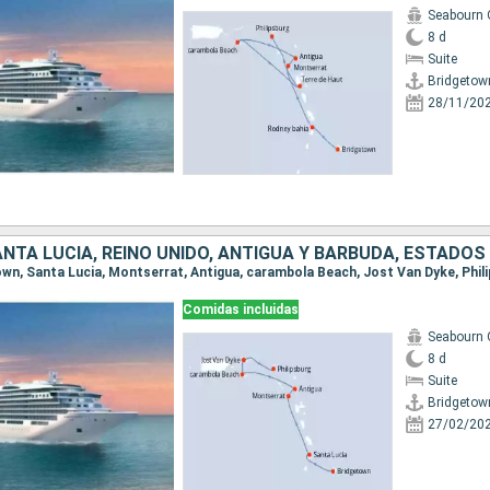
Seabourn 
8 d
Suite
Bridgetow
28/11/20
town, Santa Lucia, Montserrat, Antigua, carambola Beach, Jost Van Dyke, Phil
Comidas incluidas
Seabourn 
8 d
Suite
Bridgetow
27/02/20