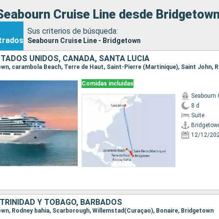
Seabourn Cruise Line desde Bridgetow
Sus criterios de búsqueda:
trados
Seabourn Cruise Line - Bridgetown
TADOS UNIDOS, CANADÁ, SANTA LUCIA
Comidas incluidas
Seabourn 
8 d
Suite
Bridgetow
12/12/20
 TRINIDAD Y TOBAGO, BARBADOS
etown, Rodney bahia, Scarborough, Willemstad(Curaçao), Bonaire, Bridgetown