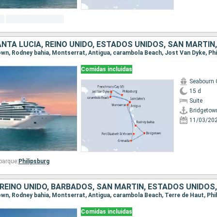
Comidas incluidas
Seabourn 
15 d
Suite
Bridgetow
11/03/20
barque:
Philipsburg
town, Rodney bahia, Montserrat, Antigua, carambola Beach, Terre de Haut, Phi
Comidas incluidas