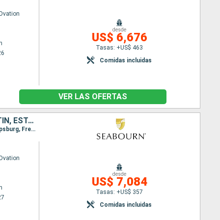
Ovation
desde
US$ 6,676
n
Tasas: +US$ 463
26
Comidas incluidas
VER LAS OFERTAS
BARBADOS, SANTA LUCIA, REINO UNIDO, ANTIGUA Y BARBUDA, SAN MARTÍN, ESTADOS UNIDOS, SAN VINCENT Y LAS GRANADINAS, GRENADA
Itinerario : Bridgetown, Santa Lucia, Montserrat, Antigua, carambola Beach, Jost Van Dyke, Philipsburg, Frenchmans Cay (VI), carambola Beach, Saint John's, Port Elizabeth St Vincent, Grenada, Bridgetown
Ovation
desde
US$ 7,084
n
Tasas: +US$ 357
27
Comidas incluidas