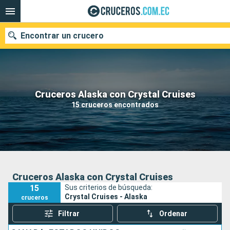
Encontrar un crucero
Nuestros destinos
Cruceros Alaska con Crystal Cruises
15 cruceros encontrados
Fecha de salida
Puertos
Compañías
Buscar
Cruceros Alaska con Crystal Cruises
15
Sus criterios de búsqueda:
Crystal Cruises - Alaska
cruceros
Filtrar
Ordenar