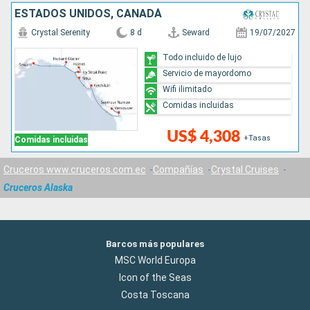
ESTADOS UNIDOS, CANADÁ
Crystal Serenity
8 d
Seward
19/07/2027
Todo incluido de lujo
Servicio de mayordomo
Wifi ilimitado
Comidas incluidas
US$ 4,308
+Tasas
Comidas incluidas
Cruceros www.cruceros.com.ec
Compañías
Crystal Cruises
Cruceros Alaska
Barcos más populares
MSC World Europa
Icon of the Seas
Costa Toscana