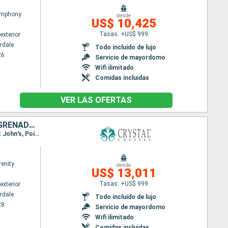
ymphony
desde
US$ 10,425
Tasas: +US$ 999
exterior
rdale
Todo incluido de lujo
26
Servicio de mayordomo
Wifi ilimitado
Comidas incluidas
VER LAS OFERTAS
FRANCIA, DOMINICA, PUERTO RICO, ANTIGUA Y BARBUDA, SANTA LUCIA, GRENADA, ARUBA, COLOMBIA, PANAMÁ, COSTA RICA, HONDURAS, BELICE, MÉXICO, ESTADOS UNIDOS
Itinerario : Fort Lauderdale, Road Town, Gustavia, Roseau, Basseterre (St Kitts), San Juan, Saint John's, Pointe a pitre (Guadalupe), Castries, Grenada, Kralendjik (Bonaire), Willemstad(Curaçao), Oranjestad (Aruba), Cartagena de Indias, Colón - Panama, Puerto Limon, Roatan, Santo Tomas, Belice, Cozumel, Fort Lauderdale
renity
desde
US$ 13,011
Tasas: +US$ 999
exterior
rdale
Todo incluido de lujo
28
Servicio de mayordomo
Wifi ilimitado
Comidas incluidas