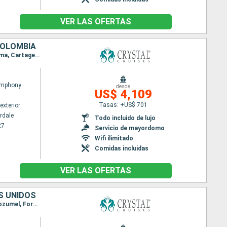
VER LAS OFERTAS
COLOMBIA
Itinerario : Fort Lauderdale, Cozumel, Belice, Santo Tomas, Roatan, Puerto Limon, Colón - Panama, Cartagena de Indias
ymphony
desde
US$ 4,109
Tasas: +US$ 701
exterior
rdale
Todo incluido de lujo
27
Servicio de mayordomo
Wifi ilimitado
Comidas incluidas
VER LAS OFERTAS
S UNIDOS
Itinerario : Cartagena de Indias, Colón - Panama, Puerto Limon, Roatan, Santo Tomas, Belice, Cozumel, Fort Lauderdale