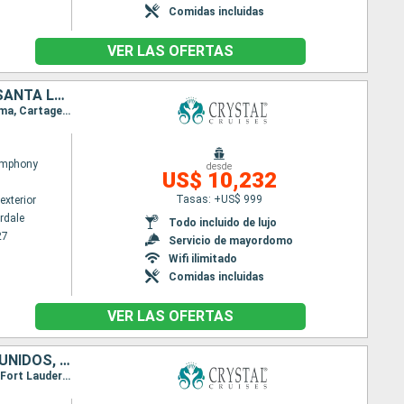
Comidas incluidas
VER LAS OFERTAS
MÉXICO, BELICE, HONDURAS, COSTA RICA, PANAMÁ, COLOMBIA, ARUBA, SANTA LUCIA, PUERTO RICO, DOMINICA, ANTIGUA Y BARBUDA, FRANCIA, ESTADOS UNIDOS
Itinerario : Fort Lauderdale, Cozumel, Belice, Santo Tomas, Roatan, Puerto Limon, Colón - Panama, Cartagena de Indias, Oranjestad (Aruba), Willemstad(Curaçao), Kralendjik (Bonaire), Pointe a pitre (Guadalupe), Bahia Marigot, San Juan, Basseterre (St Kitts), Fort-de-France, Roseau, Saint John's, Gustavia, Road Town, Fort Lauderdale
ymphony
desde
US$ 10,232
Tasas: +US$ 999
exterior
rdale
Todo incluido de lujo
27
Servicio de mayordomo
Wifi ilimitado
Comidas incluidas
VER LAS OFERTAS
ANTIGUA Y BARBUDA, PUERTO RICO, REPÚBLICA DOMINICANA, ESTADOS UNIDOS, MÉXICO, BELICE, HONDURAS, ISLAS CAIMÁN, JAMAICA, BAHAMAS
Itinerario : Fort Lauderdale, San Thomas, Virgin Gorda, Saint John's, San Juan, Samana, Nassau, Fort Lauderdale, Cozumel, Belice, Santo Tomas, Roatan, Gran Caiman, Ocho rios Bay, Nassau, Fort Lauderdale