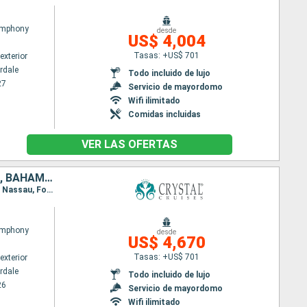
ymphony
desde
US$ 4,004
Tasas: +US$ 701
exterior
rdale
Todo incluido de lujo
27
Servicio de mayordomo
Wifi ilimitado
Comidas incluidas
VER LAS OFERTAS
ESTADOS UNIDOS, MÉXICO, BELICE, HONDURAS, ISLAS CAIMÁN, JAMAICA, BAHAMAS
Itinerario : Fort Lauderdale, Cozumel, Belice, Santo Tomas, Roatan, Gran Caiman, Ocho rios Bay, Nassau, Fort Lauderdale
ymphony
desde
US$ 4,670
Tasas: +US$ 701
exterior
rdale
Todo incluido de lujo
26
Servicio de mayordomo
Wifi ilimitado