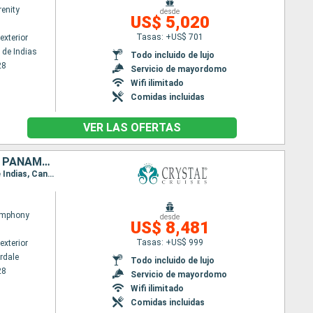
renity
desde
US$ 5,020
Tasas: +US$ 701
exterior
 de Indias
Todo incluido de lujo
28
Servicio de mayordomo
Wifi ilimitado
Comidas incluidas
VER LAS OFERTAS
ESTADOS UNIDOS, MÉXICO, BELICE, HONDURAS, COSTA RICA, COLOMBIA, PANAMÁ, ECUADOR, PERÚ
Itinerario : Fort Lauderdale, Cozumel, Belice, Santo Tomas, Roatan, Puerto Limon, Cartagena de Indias, Canal de Panama, Fuerte amador, Manta, Guayaquil, Salaverry, Lima
ymphony
desde
US$ 8,481
Tasas: +US$ 999
exterior
rdale
Todo incluido de lujo
28
Servicio de mayordomo
Wifi ilimitado
Comidas incluidas