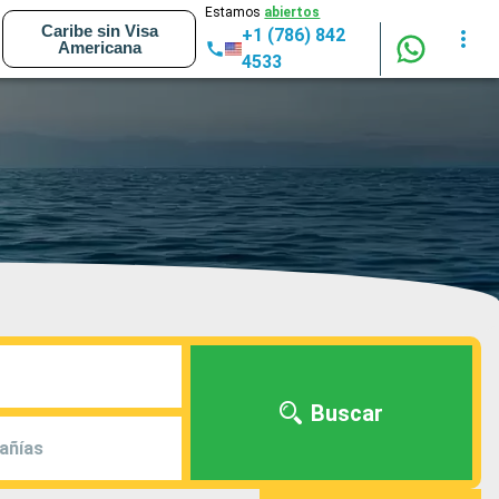
Estamos
abiertos
Caribe sin Visa
+1 (786) 842
Americana
4533
Buscar
añías