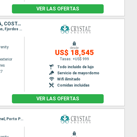
VER LAS OFERTAS
URUGUAY, ISLAS MALVINAS, ARGENTINA, CHILE, PERÚ, ECUADOR, PANAMÁ, COSTA RICA, HONDURAS, BELICE, MÉXICO, ESTADOS UNIDOS
Itinerario : Buenos Aires, Punta del Este, Puerto Madryn, Puerto Argentino, Ushuaia, Punta Arenas, Fjordos Chiliens, Laguna San Rafael, Puerto Chacabuco, Castro - Isla de Chili, Puerto Montt, Valparaíso, Coquimbo, Iquique, Pisco, Lima, Salaverry, Guayaquil, Fuerte amador, Canal de Panama, Puerto Limon, Roatan, Santo Tomas, Belice, Cozumel, Porto Progreso, Fort Lauderdale
renity
desde
US$ 18,545
Tasas: +US$ 999
exterior
res
Todo incluido de lujo
27
Servicio de mayordomo
Wifi ilimitado
Comidas incluidas
VER LAS OFERTAS
Itinerario : Fuerte amador, Canal de Panama, Puerto Limon, Roatan, Santo Tomas, Belice, Cozumel, Porto Progreso, Fort Lauderdale