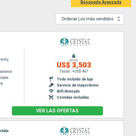
Búsqueda Avanzada
Ordenar Los más vendidos
renity
desde
US$ 3,503
Tasas: +US$ 467
exterior
rdale
Todo incluido de lujo
28
Servicio de mayordomo
Wifi ilimitado
Comidas incluidas
VER LAS OFERTAS
rdale