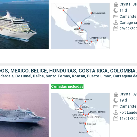
Crystal Se
11 d
Camarote 
Cartagena
29/02/20
Comidas incluidas
Crystal S
19 d
Camarote 
Fort Laude
11/01/20