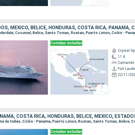
OS, MÉXICO, BELICE, HONDURAS, COSTA RICA, PANAMÁ, 
Comidas incluidas
Crystal S
11 d
Camarote 
Fort Laude
22/11/20
NAMÁ, COSTA RICA, HONDURAS, BELICE, MÉXICO, ESTADO
Comidas incluidas