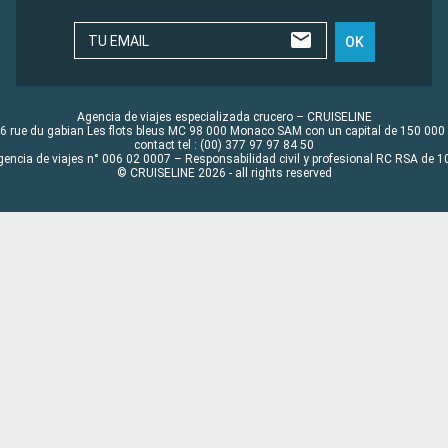
TU EMAIL
OK
Agencia de viajes especializada crucero – CRUISELINE
6 rue du gabian Les flots bleus MC 98 000 Monaco SAM con un capital de 150 000
contact tel : (00) 377 97 97 84 50
gencia de viajes n° 006 02 0007 – Responsabilidad civil y profesional RC RSA de
© CRUISELINE 2026 - all rights reserved