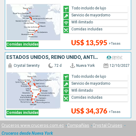
Todo incluido de lujo
Servicio de mayordomo
Wifi ilimitado
Comidas incluidas
US$ 13,595
+Tasas
Comidas incluidas
ESTADOS UNIDOS, REINO UNIDO, ANTIGUA Y BARBUDA, FRANCIA, PUERTO RICO, SANTA LUCIA, TRINIDAD Y TOBAGO, BRASIL, URUGUAY, ARGENTINA, ISLAS MALVINAS, CHILE, PERÚ, ECUADOR, PANAMÁ, COSTA RICA, HONDURAS, BE
Crystal Serenity
72 d
Nueva York
12/10/2027
Todo incluido de lujo
Servicio de mayordomo
Wifi ilimitado
Comidas incluidas
US$ 34,376
+Tasas
Comidas incluidas
Cruceros www.cruceros.com.ec
Compañías
Crystal Cruises
Cruceros desde Nueva York