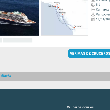
8 d
Camarote 
Vancouve
18/09/20
VER MÁS DE CRUCERO
 Alaska
Cruceros.com.ec