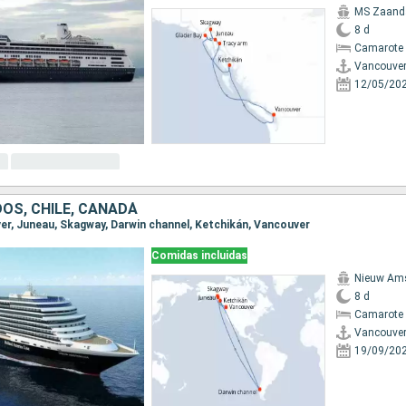
MS Zaan
8 d
Camarote 
Vancouve
12/05/20
OS, CHILE, CANADÁ
ver, Juneau, Skagway, Darwin channel, Ketchikán, Vancouver
Comidas incluidas
Nieuw Am
8 d
Camarote 
Vancouve
19/09/20