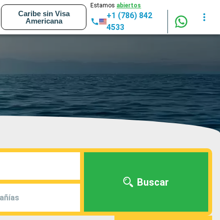
Estamos
abiertos
Caribe sin Visa
+1 (786) 842
Americana
4533
Buscar
añías