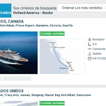
Sus criterios de búsqueda:
Ordenar Los más vendidos
trados
Holland America - Alaska
DOS, CANADÁ
e, Ketchikán, Prince Rupert, Nanaimo, Victoria, Seattle
Comidas incluidas
Noordam
8 d
Camarote 
Seattle
04/10/20
ADOS UNIDOS
ver, Tracy arm, Juneau, Skagway, Glacier Bay, Ketchikán, Vancouver
Comidas incluidas