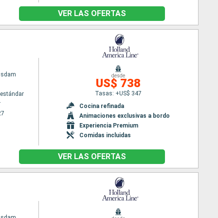
VER LAS OFERTAS
gsdam
desde
US$ 738
Tasas: +US$ 347
estándar
r
Cocina refinada
27
Animaciones exclusivas a bordo
Experiencia Premium
Comidas incluidas
VER LAS OFERTAS
gsdam