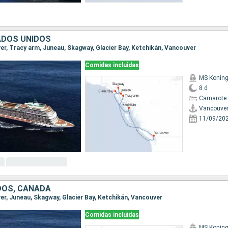
ADOS UNIDOS
ver, Tracy arm, Juneau, Skagway, Glacier Bay, Ketchikán, Vancouver
Comidas incluidas
MS Konin
8 d
Camarote 
Vancouve
11/09/20
DOS, CANADÁ
ver, Juneau, Skagway, Glacier Bay, Ketchikán, Vancouver
Comidas incluidas
MS Konin