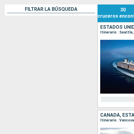
FILTRAR LA BÚSQUEDA
30
cruceros
encon
ESTADOS UNI
Itinerario : Seattl
CANADÁ, EST
Itinerario : Vancou