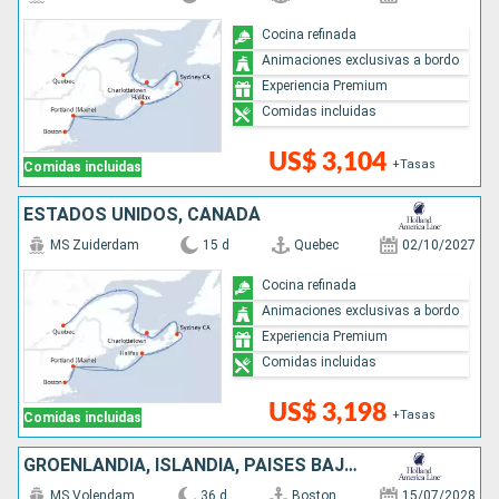
Cocina refinada
Animaciones exclusivas a bordo
Experiencia Premium
Comidas incluidas
US$ 3,104
+Tasas
Comidas incluidas
ESTADOS UNIDOS, CANADÁ
MS Zuiderdam
15 d
Quebec
02/10/2027
Cocina refinada
Animaciones exclusivas a bordo
Experiencia Premium
Comidas incluidas
US$ 3,198
+Tasas
Comidas incluidas
GROENLANDIA, ISLANDIA, PAISES BAJOS, CANADÁ, NORUEGA, ESTADOS UNIDOS, REINO UNIDO, IRLANDA
MS Volendam
36 d
Boston
15/07/2028