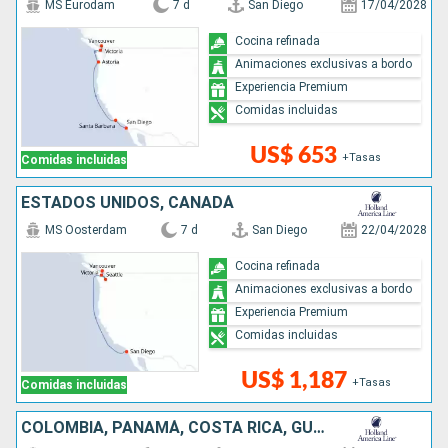
MS Eurodam
7 d
San Diego
17/04/2028
Cocina refinada
Animaciones exclusivas a bordo
Experiencia Premium
Comidas incluidas
US$ 653
+Tasas
Comidas incluidas
ESTADOS UNIDOS, CANADÁ
MS Oosterdam
7 d
San Diego
22/04/2028
Cocina refinada
Animaciones exclusivas a bordo
Experiencia Premium
Comidas incluidas
US$ 1,187
+Tasas
Comidas incluidas
COLOMBIA, PANAMÁ, COSTA RICA, GUATEMALA, MÉXICO, ESTADOS UNIDOS, CANADÁ