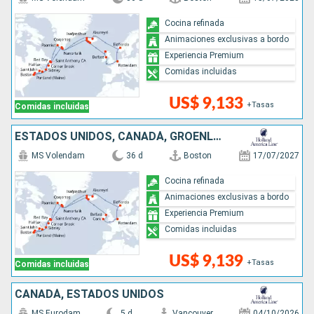
Cocina refinada
Animaciones exclusivas a bordo
Experiencia Premium
Comidas incluidas
US$ 9,133
+Tasas
Comidas incluidas
ESTADOS UNIDOS, CANADÁ, GROENLANDIA, NORUEGA, PAISES BAJOS, IRLANDA, ISLANDIA
MS Volendam
36 d
Boston
17/07/2027
Cocina refinada
Animaciones exclusivas a bordo
Experiencia Premium
Comidas incluidas
US$ 9,139
+Tasas
Comidas incluidas
CANADÁ, ESTADOS UNIDOS
MS Eurodam
5 d
Vancouver
04/10/2026