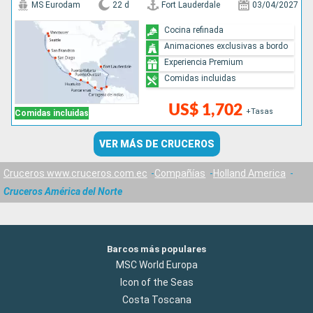
MS Eurodam
22 d
Fort Lauderdale
03/04/2027
Cocina refinada
Animaciones exclusivas a bordo
Experiencia Premium
Comidas incluidas
US$ 1,702
+Tasas
Comidas incluidas
VER MÁS DE CRUCEROS
Cruceros www.cruceros.com.ec
Compañías
Holland America
Cruceros América del Norte
Barcos más populares
MSC World Europa
Icon of the Seas
Costa Toscana