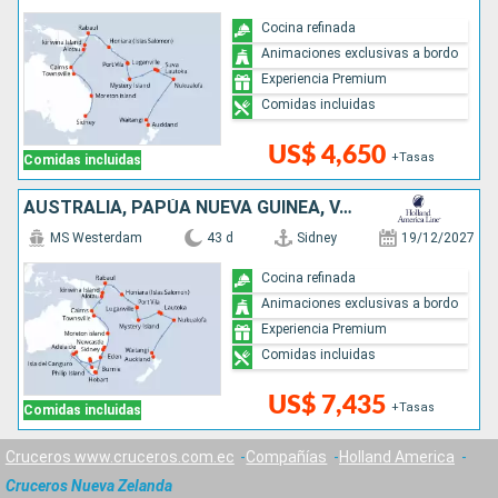
Cocina refinada
Animaciones exclusivas a bordo
Experiencia Premium
Comidas incluidas
US$ 4,650
+Tasas
Comidas incluidas
AUSTRALIA, PAPÚA NUEVA GUINEA, VANUATU, FIDJI (ISLAS), TONGA, NUEVA ZELANDA
MS Westerdam
43 d
Sidney
19/12/2027
Cocina refinada
Animaciones exclusivas a bordo
Experiencia Premium
Comidas incluidas
US$ 7,435
+Tasas
Comidas incluidas
Cruceros www.cruceros.com.ec
Compañías
Holland America
Cruceros Nueva Zelanda