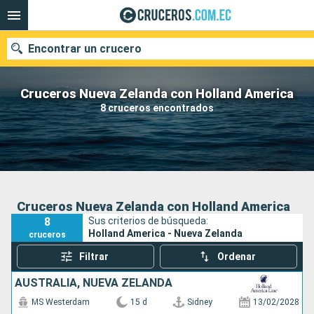
Encontrar un crucero
Cruceros Nueva Zelanda con Holland America
8 cruceros encontrados
Nuestros destinos
Fecha de salida
Puertos
Compañías
Cruceros Nueva Zelanda con Holland America
8
Sus criterios de búsqueda:
Buscar
Holland America - Nueva Zelanda
cruceros
Filtrar
Ordenar
AUSTRALIA, NUEVA ZELANDA
MS Westerdam
15 d
Sidney
13/02/2028