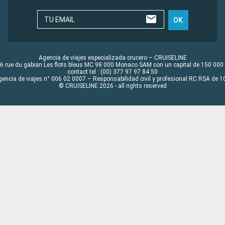
TU EMAIL
OK
Agencia de viajes especializada crucero – CRUISELINE
6 rue du gabian Les flots bleus MC 98 000 Monaco SAM con un capital de 150 000
contact tel : (00) 377 97 97 84 50
gencia de viajes n° 006 02 0007 – Responsabilidad civil y profesional RC RSA de
© CRUISELINE 2026 - all rights reserved