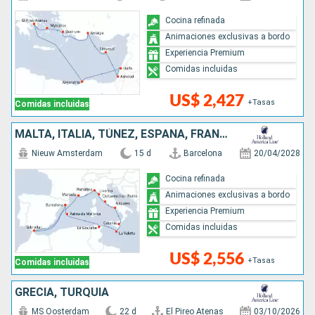
Cocina refinada
Animaciones exclusivas a bordo
Experiencia Premium
Comidas incluidas
US$ 2,427
+Tasas
Comidas incluidas
MALTA, ITALIA, TÚNEZ, ESPAÑA, FRANCIA
Nieuw Amsterdam
15 d
Barcelona
20/04/2028
Cocina refinada
Animaciones exclusivas a bordo
Experiencia Premium
Comidas incluidas
US$ 2,556
+Tasas
Comidas incluidas
GRECIA, TURQUÍA
MS Oosterdam
22 d
El Pireo Atenas
03/10/2026