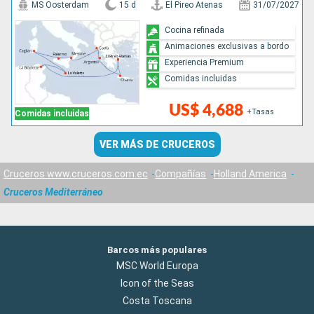
MS Oosterdam
15 d
El Pireo Atenas
31/07/2027
Cocina refinada
Animaciones exclusivas a bordo
Experiencia Premium
Comidas incluidas
US$ 4,688
+Tasas
Comidas incluidas
VER MÁS DE CRUCEROS
Cruceros www.cruceros.com.ec
Compañías
Holland America
Cruceros Mediterráneo
Barcos más populares
MSC World Europa
Icon of the Seas
Costa Toscana