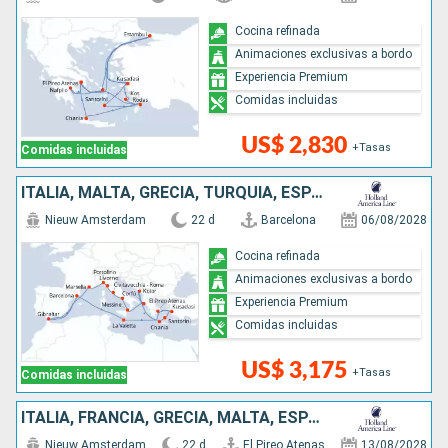
Cocina refinada
Animaciones exclusivas a bordo
Experiencia Premium
Comidas incluidas
US$ 2,830
+Tasas
Comidas incluidas
ITALIA, MALTA, GRECIA, TURQUÍA, ESPAÑA, FRANCIA, MONTENEGRO
Nieuw Amsterdam
22 d
Barcelona
06/08/2028
Cocina refinada
Animaciones exclusivas a bordo
Experiencia Premium
Comidas incluidas
US$ 3,175
+Tasas
Comidas incluidas
ITALIA, FRANCIA, GRECIA, MALTA, ESPAÑA, TURQUÍA, MONTENEGRO
Nieuw Amsterdam
22 d
El Pireo Atenas
13/08/2028