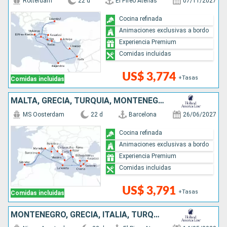
Rotterdam
22 d
El Pireo Atenas
07/11/2027
Cocina refinada
Animaciones exclusivas a bordo
Experiencia Premium
Comidas incluidas
US$ 3,774
+Tasas
Comidas incluidas
MALTA, GRECIA, TURQUÍA, MONTENEGRO, ITALIA, FRANCIA, ESPAÑA
MS Oosterdam
22 d
Barcelona
26/06/2027
Cocina refinada
Animaciones exclusivas a bordo
Experiencia Premium
Comidas incluidas
US$ 3,791
+Tasas
Comidas incluidas
MONTENEGRO, GRECIA, ITALIA, TURQUÍA, CROACIA, ALBANIA