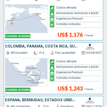
Cocina refinada
Animaciones exclusivas a bordo
Experiencia Premium
Comidas incluidas
US$ 1,176
+Tasas
Comidas incluidas
COLOMBIA, PANAMÁ, COSTA RICA, GUATEMALA, MÉXICO, ESTADOS UNIDOS
MS Eurodam
15 d
Fort Lauderdale
03/04/2027
Cocina refinada
Animaciones exclusivas a bordo
Experiencia Premium
Comidas incluidas
US$ 1,243
+Tasas
Comidas incluidas
ESPAÑA, BERMUDAS, ESTADOS UNIDOS
MS Oosterdam
15 d
Barcelona
04/11/2026