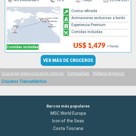
MS Westerdam
16 d
Tokyo
25/04/2027
Cocina refinada
Animaciones exclusivas a bordo
Experiencia Premium
Comidas incluidas
US$ 1,479
+Tasas
Comidas incluidas
VER MÁS DE CRUCEROS
Cruceros www.cruceros.com.ec
Compañías
Holland America
Cruceros Transatlántico
Barcos más populares
MSC World Europa
Icon of the Seas
Costa Toscana