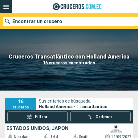
Encontrar un crucero
Nuestros destinos
Cruceros Transatlántico con Holland America
16 cruceros encontrados
Fecha de salida
Puertos
Compañías
Buscar
16
Sus criterios de búsqueda:
Holland America - Transatlántico
cruceros
Filtrar
Ordenar
ESTADOS UNIDOS, JAPÓN
Noordam
14 d
Seattle
12/09/2027