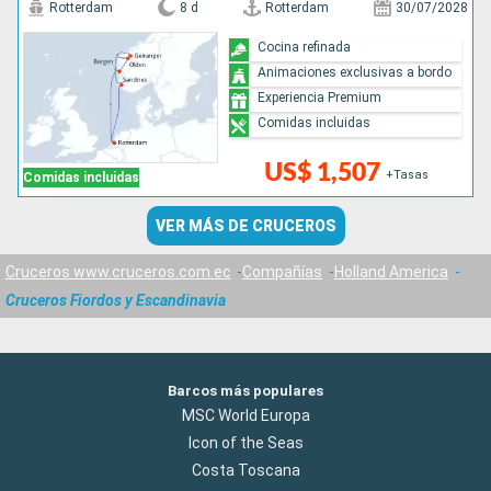
Rotterdam
8 d
Rotterdam
30/07/2028
Cocina refinada
Animaciones exclusivas a bordo
Experiencia Premium
Comidas incluidas
US$ 1,507
+Tasas
Comidas incluidas
VER MÁS DE CRUCEROS
Cruceros www.cruceros.com.ec
Compañías
Holland America
Cruceros Fiordos y Escandinavia
Barcos más populares
MSC World Europa
Icon of the Seas
Costa Toscana