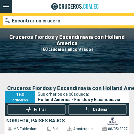
Encontrar un crucero
Cruceros Fiordos y Escandinavia con Holland
America
160 cruceros encontrados
Nuestros destinos
Fecha de salida
Puertos
Compañías
Cruceros Fiordos y Escandinavia con Holland Ame
160
Sus criterios de búsqueda:
Buscar
Holland America - Fiordos y Escandinavia
cruceros
Filtrar
Ordenar
NORUEGA, PAISES BAJOS
MS Zuiderdam
8 d
Amsterdam
08/05/2027