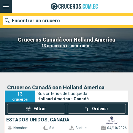
Encontrar un crucero
Cruceros Canadá con Holland America
13 cruceros encontrados
Nuestros destinos
Fecha de salida
Puertos
Compañías
Cruceros Canadá con Holland America
13
Sus criterios de búsqueda:
Buscar
Holland America - Canadá
cruceros
Filtrar
Ordenar
ESTADOS UNIDOS, CANADÁ
Noordam
8 d
Seattle
04/10/2026