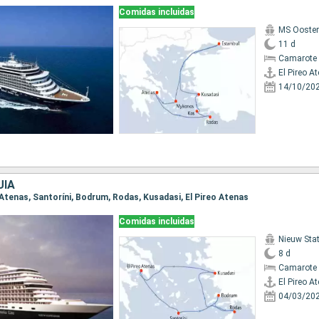
Comidas incluidas
MS Ooste
11 d
Camarote 
El Pireo A
14/10/20
UÍA
eo Atenas, Santoríni, Bodrum, Rodas, Kusadasi, El Pireo Atenas
Comidas incluidas
Nieuw St
8 d
Camarote 
El Pireo A
04/03/20