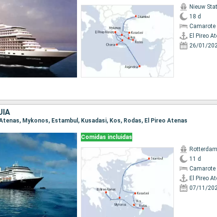
Nieuw St
18 d
Camarote 
El Pireo A
26/01/20
UÍA
eo Atenas, Mykonos, Estambul, Kusadasi, Kos, Rodas, El Pireo Atenas
Comidas incluidas
Rotterda
11 d
Camarote 
El Pireo A
07/11/20