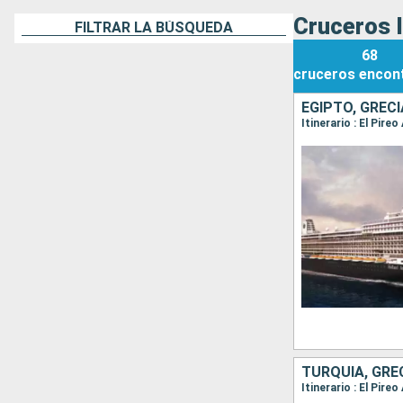
Cruceros I
FILTRAR LA BÚSQUEDA
68
cruceros
encon
EGIPTO, GRECI
Itinerario : El Pire
TURQUÍA, GRE
Itinerario : El Pir