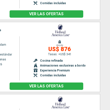
Comidas incluidas
VER LAS OFERTAS
s
rdam
desde
US$ 876
Tasas: +US$ 341
estándar
tenas
Cocina refinada
26
Animaciones exclusivas a bordo
Experiencia Premium
Comidas incluidas
VER LAS OFERTAS