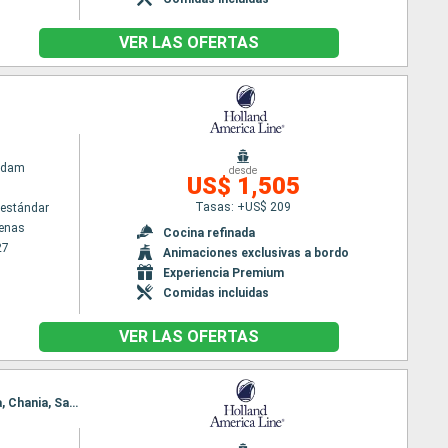
VER LAS OFERTAS
rdam
desde
US$ 1,505
Tasas: +US$ 209
estándar
tenas
Cocina refinada
27
Animaciones exclusivas a bordo
Experiencia Premium
Comidas incluidas
VER LAS OFERTAS
Itinerario : El Pireo Atenas, Mykonos, Estambul, Kusadasi, Kos, Rodas, El Pireo Atenas, Alejandria, Chania, Santoríni, El Pireo Atenas