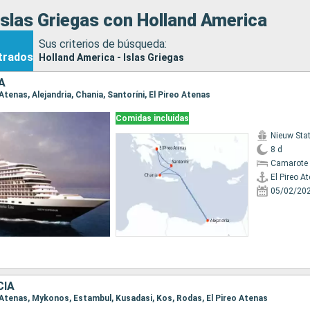
slas Griegas con Holland America
Sus criterios de búsqueda:
trados
Holland America - Islas Griegas
A
o Atenas, Alejandria, Chania, Santoríni, El Pireo Atenas
Comidas incluidas
Nieuw St
8 d
Camarote 
El Pireo A
05/02/20
CIA
eo Atenas, Mykonos, Estambul, Kusadasi, Kos, Rodas, El Pireo Atenas