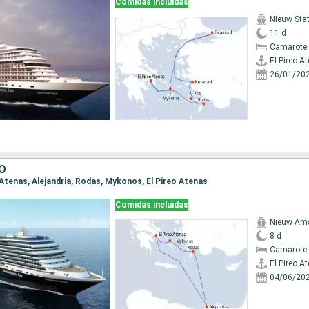
Comidas incluidas
Nieuw St
11 d
Camarote 
El Pireo A
26/01/20
TO
eo Atenas, Alejandria, Rodas, Mykonos, El Pireo Atenas
Comidas incluidas
Nieuw Am
8 d
Camarote 
El Pireo A
04/06/20