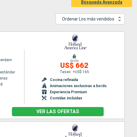
Búsqueda Avanzada
Ordenar Los más vendidos
atendam
desde
US$ 662
Tasas: +US$ 165
estándar
tenas
Cocina refinada
28
Animaciones exclusivas a bordo
Experiencia Premium
Comidas incluidas
VER LAS OFERTAS