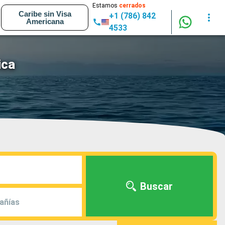
Estamos
cerrados
Caribe sin Visa
+1 (786) 842
Americana
4533
ica
Buscar
añías