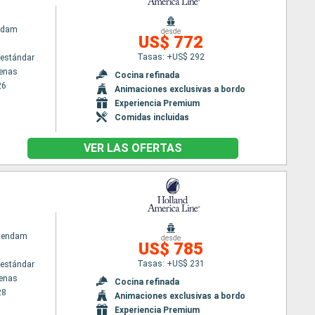
rdam
desde
US$ 772
Tasas: +US$ 292
estándar
tenas
Cocina refinada
26
Animaciones exclusivas a bordo
Experiencia Premium
Comidas incluidas
VER LAS OFERTAS
atendam
desde
US$ 785
Tasas: +US$ 231
estándar
tenas
Cocina refinada
28
Animaciones exclusivas a bordo
Experiencia Premium