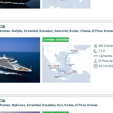
CIA
eo Atenas, Nafplio, Estambul, Kusadasi, Santoríni, Rodas, Chania, El Pireo Atena
Comidas incluidas
MS Ooste
12 d
Camarote 
El Pireo A
03/10/20
CIA
eo Atenas, Mykonos, Estambul, Kusadasi, Kos, Rodas, El Pireo Atenas