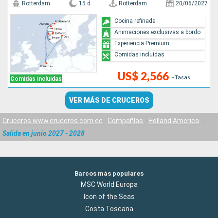
Rotterdam
15 d
Rotterdam
20/06/2027
Cocina refinada
Animaciones exclusivas a bordo
Experiencia Premium
Comidas incluidas
US$ 2,566
+Tasas
Comidas incluidas
VER MÁS DE CRUCEROS
Cruceros www.cruceros.com.ec
Compañías
Holland America
Salida en junio 2027 - 2028
Barcos más populares
MSC World Europa
Icon of the Seas
Costa Toscana