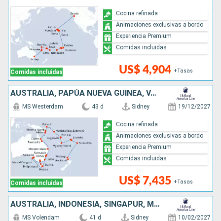
Cocina refinada
Animaciones exclusivas a bordo
Experiencia Premium
Comidas incluidas
US$ 4,904
+Tasas
Comidas incluidas
AUSTRALIA, PAPÚA NUEVA GUINEA, VANUATU, FIDJI (ISLAS), TONGA, NUEVA ZELANDA
MS Westerdam
43 d
Sidney
19/12/2027
Cocina refinada
Animaciones exclusivas a bordo
Experiencia Premium
Comidas incluidas
US$ 7,435
+Tasas
Comidas incluidas
AUSTRALIA, INDONESIA, SINGAPUR, MALASIA, TAILANDIA, SRI LANKA, MALDIVAS, MAURICE, FRANCIA, SUDAFRICA
MS Volendam
41 d
Sidney
10/02/2027