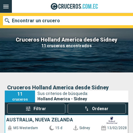
Encontrar un crucero
Cruceros Holland America desde Sidney
11 cruceros encontrados
Nuestros destinos
Fecha de salida
Puertos
Compañías
Cruceros Holland America desde Sidney
11
Sus criterios de búsqueda:
Buscar
Holland America - Sidney
cruceros
Filtrar
Ordenar
AUSTRALIA, NUEVA ZELANDA
MS Westerdam
15 d
Sidney
13/02/2028