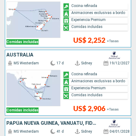
Cocina refinada
Animaciones exclusivas a bordo
Experiencia Premium
Comidas incluidas
US$ 2,252
+Tasas
Comidas incluidas
AUSTRALIA
MS Westerdam
17 d
Sidney
19/12/2027
Cocina refinada
Animaciones exclusivas a bordo
Experiencia Premium
Comidas incluidas
US$ 2,906
+Tasas
Comidas incluidas
PAPÚA NUEVA GUINEA, VANUATU, FIDJI (ISLAS), TONGA, NUEVA ZELANDA, AUSTRALIA
MS Westerdam
41 d
Sidney
04/01/2028