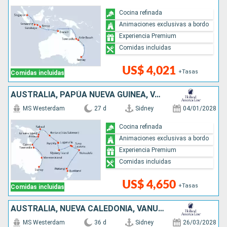
Cocina refinada
Animaciones exclusivas a bordo
Experiencia Premium
Comidas incluidas
US$ 4,021
+Tasas
Comidas incluidas
AUSTRALIA, PAPÚA NUEVA GUINEA, VANUATU, FIDJI (ISLAS), TONGA, NUEVA ZELANDA
MS Westerdam
27 d
Sidney
04/01/2028
Cocina refinada
Animaciones exclusivas a bordo
Experiencia Premium
Comidas incluidas
US$ 4,650
+Tasas
Comidas incluidas
AUSTRALIA, NUEVA CALEDONIA, VANUATU, FIDJI (ISLAS), TONGA, ILES COOK, FRANCIA, ESTADOS UNIDOS
MS Westerdam
36 d
Sidney
26/03/2028