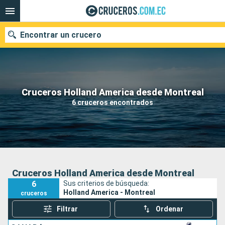
Encontrar un crucero
Nuestros destinos
Cruceros Holland America desde Montreal
6 cruceros encontrados
Fecha de salida
Puertos
Compañías
Buscar
Cruceros Holland America desde Montreal
6
Sus criterios de búsqueda:
Holland America - Montreal
cruceros
Filtrar
Ordenar