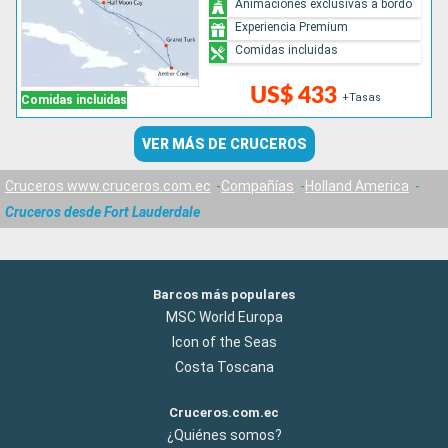
Animaciones exclusivas a bordo
Experiencia Premium
Comidas incluidas
US$ 433
+Tasas
Comidas incluidas
VER MÁS DE CRUCEROS
Cruceros www.cruceros.com.ec
Compañías
Holland America
Cruceros desde Fort Lauderdale
Barcos más populares
MSC World Europa
Icon of the Seas
Costa Toscana
Cruceros.com.ec
¿Quiénes somos?