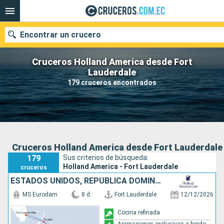
Encontrar un crucero
Cruceros Holland America desde Fort
Lauderdale
179 cruceros encontrados
Nuestros destinos
Fecha de salida
Puertos
Compañías
Cruceros Holland America desde Fort Lauderdale
179
Sus criterios de búsqueda:
Buscar
Holland America - Fort Lauderdale
cruceros
ESTADOS UNIDOS, REPÚBLICA DOMINICANA, BAHAMAS
MS Eurodam
8 d
Fort Lauderdale
12/12/2026
Cocina refinada
Animaciones exclusivas a bordo