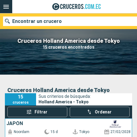
Encontrar un crucero
Cruceros Holland America desde Tokyo
15 cruceros encontrados
Nuestros destinos
Fecha de salida
Puertos
Compañías
Cruceros Holland America desde Tokyo
15
Sus criterios de búsqueda:
Buscar
Holland America - Tokyo
cruceros
Filtrar
Ordenar
JAPÓN
Noordam
15 d
Tokyo
27/02/2028