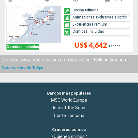
Cocina refinada
Animaciones exclusivas a bordo
Experiencia Premium
Comidas incluidas
US$ 4,642
+Tasas
Comidas incluidas
Cruceros www.cruceros.com.ec
Compañías
Holland America
Cruceros desde Tokyo
Barcos más populares
MSC World Europa
Icon of the Seas
Costa Toscana
Cruceros.com.ec
¿Quiénes somos?