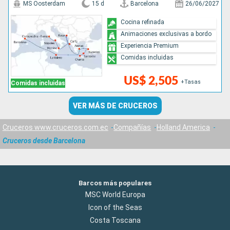
MS Oosterdam
15 d
Barcelona
26/06/2027
Cocina refinada
Animaciones exclusivas a bordo
Experiencia Premium
Comidas incluidas
US$ 2,505
+Tasas
Comidas incluidas
VER MÁS DE CRUCEROS
Cruceros www.cruceros.com.ec
Compañías
Holland America
Cruceros desde Barcelona
Barcos más populares
MSC World Europa
Icon of the Seas
Costa Toscana