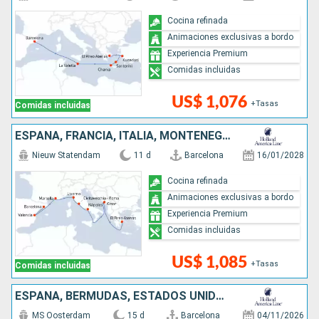
Cocina refinada
Animaciones exclusivas a bordo
Experiencia Premium
Comidas incluidas
US$ 1,076
+Tasas
Comidas incluidas
ESPAÑA, FRANCIA, ITALIA, MONTENEGRO, GRECIA
Nieuw Statendam
11 d
Barcelona
16/01/2028
Cocina refinada
Animaciones exclusivas a bordo
Experiencia Premium
Comidas incluidas
US$ 1,085
+Tasas
Comidas incluidas
ESPAÑA, BERMUDAS, ESTADOS UNIDOS
MS Oosterdam
15 d
Barcelona
04/11/2026