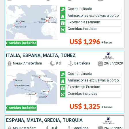
Cocina refinada
Animaciones exclusivas a bordo
Experiencia Premium
Comidas incluidas
US$ 1,296
+Tasas
Comidas incluidas
ITALIA, ESPAÑA, MALTA, TÚNEZ
Nieuw Amsterdam
8 d
Barcelona
20/04/2028
Cocina refinada
Animaciones exclusivas a bordo
Experiencia Premium
Comidas incluidas
US$ 1,325
+Tasas
Comidas incluidas
ESPAÑA, MALTA, GRECIA, TURQUÍA
MS Oosterdam
8 d
Barcelona
26/06/2027