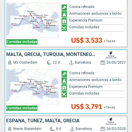
Cocina refinada
Animaciones exclusivas a bordo
Experiencia Premium
Comidas incluidas
US$ 3,533
+Tasas
Comidas incluidas
MALTA, GRECIA, TURQUÍA, MONTENEGRO, ITALIA, FRANCIA, ESPAÑA
MS Oosterdam
22 d
Barcelona
26/06/2027
Cocina refinada
Animaciones exclusivas a bordo
Experiencia Premium
Comidas incluidas
US$ 3,791
+Tasas
Comidas incluidas
ESPAÑA, TÚNEZ, MALTA, GRECIA
Nieuw Statendam
8 d
Barcelona
26/02/2028