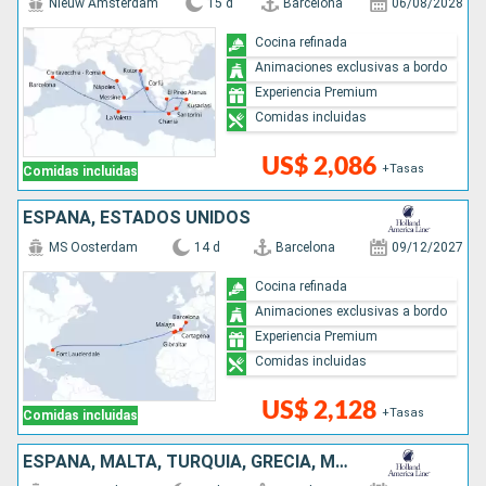
Nieuw Amsterdam
15 d
Barcelona
06/08/2028
Cocina refinada
Animaciones exclusivas a bordo
Experiencia Premium
Comidas incluidas
US$ 2,086
+Tasas
Comidas incluidas
ESPAÑA, ESTADOS UNIDOS
MS Oosterdam
14 d
Barcelona
09/12/2027
Cocina refinada
Animaciones exclusivas a bordo
Experiencia Premium
Comidas incluidas
US$ 2,128
+Tasas
Comidas incluidas
ESPAÑA, MALTA, TURQUÍA, GRECIA, MONTENEGRO, ITALIA