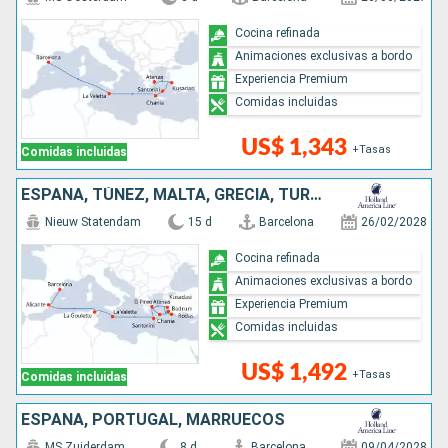
Cocina refinada
Animaciones exclusivas a bordo
Experiencia Premium
Comidas incluidas
US$ 1,343
+Tasas
Comidas incluidas
ESPAÑA, TÚNEZ, MALTA, GRECIA, TURQUÍA
Nieuw Statendam
15 d
Barcelona
26/02/2028
Cocina refinada
Animaciones exclusivas a bordo
Experiencia Premium
Comidas incluidas
US$ 1,492
+Tasas
Comidas incluidas
ESPAÑA, PORTUGAL, MARRUECOS
MS Zuiderdam
8 d
Barcelona
09/04/2028