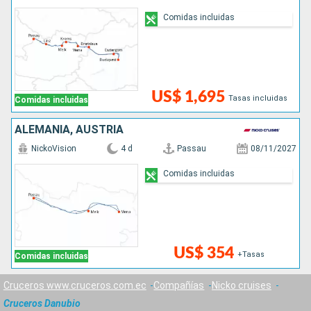
Comidas incluidas
US$ 1,695
Tasas incluidas
Comidas incluidas
ALEMANIA, AUSTRIA
NickoVision
4 d
Passau
08/11/2027
Comidas incluidas
US$ 354
+Tasas
Comidas incluidas
Cruceros www.cruceros.com.ec
Compañías
Nicko cruises
Cruceros Danubio