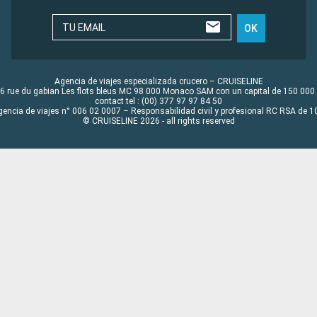
TU EMAIL
OK
Agencia de viajes especializada crucero – CRUISELINE
6 rue du gabian Les flots bleus MC 98 000 Monaco SAM con un capital de 150 000
contact tel : (00) 377 97 97 84 50
gencia de viajes n° 006 02 0007 – Responsabilidad civil y profesional RC RSA de
© CRUISELINE 2026 - all rights reserved