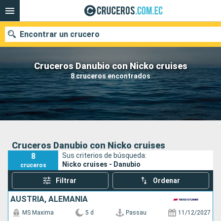
Encontrar un crucero
Cruceros Danubio con Nicko cruises
8 cruceros encontrados
Nuestros destinos
Fecha de salida
Puertos
Compañías
Cruceros Danubio con Nicko cruises
8
Sus criterios de búsqueda:
Buscar
Nicko cruises - Danubio
cruceros
Filtrar
Ordenar
AUSTRIA, ALEMANIA
MS Maxima
5 d
Passau
11/12/2027