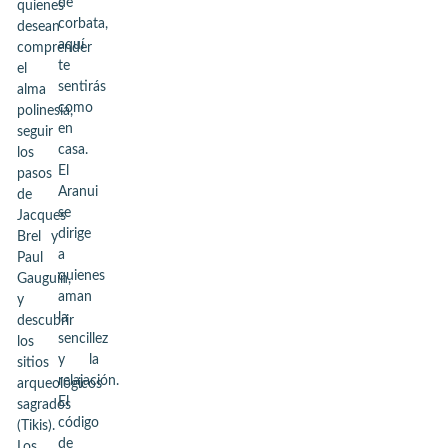
de
quienes
corbata,
desean
aquí
comprender
te
el
sentirás
alma
como
polinesia,
en
seguir
casa.
los
El
pasos
Aranui
de
se
Jacques
dirige
Brel y
a
Paul
quienes
Gauguin,
aman
y
la
descubrir
sencillez
los
y la
sitios
relajación.
arqueológicos
El
sagrados
código
(Tikis).
de
Los