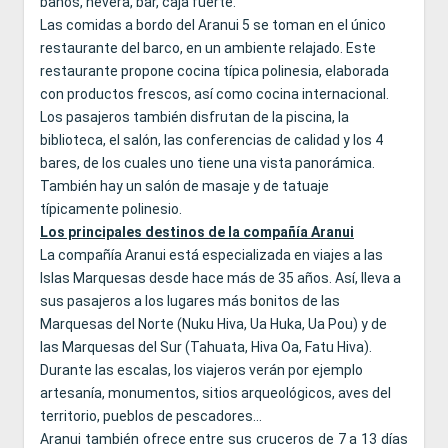
baños, nevera, bar, caja fuerte.
Las comidas a bordo del Aranui 5 se toman en el único
restaurante del barco, en un ambiente relajado. Este
restaurante propone cocina típica polinesia, elaborada
con productos frescos, así como cocina internacional.
Los pasajeros también disfrutan de la piscina, la
biblioteca, el salón, las conferencias de calidad y los 4
bares, de los cuales uno tiene una vista panorámica.
También hay un salón de masaje y de tatuaje
típicamente polinesio.
Los principales destinos de la compañía Aranui
La compañía Aranui está especializada en viajes a las
Islas Marquesas desde hace más de 35 años. Así, lleva a
sus pasajeros a los lugares más bonitos de las
Marquesas del Norte (Nuku Hiva, Ua Huka, Ua Pou) y de
las Marquesas del Sur (Tahuata, Hiva Oa, Fatu Hiva).
Durante las escalas, los viajeros verán por ejemplo
artesanía, monumentos, sitios arqueológicos, aves del
territorio, pueblos de pescadores...
Aranui también ofrece entre sus cruceros de 7 a 13 días