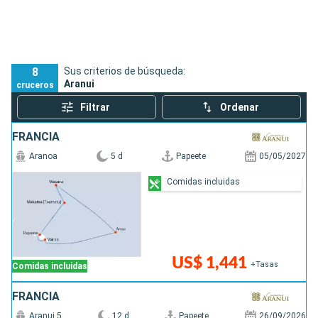
8
Sus criterios de búsqueda:
Aranui
cruceros
Filtrar
Ordenar
FRANCIA
Aranoa
5 d
Papeete
05/05/2027
Comidas incluidas
US$ 1,441
+Tasas
Comidas incluidas
FRANCIA
Aranui 5
12 d
Papeete
26/09/2026