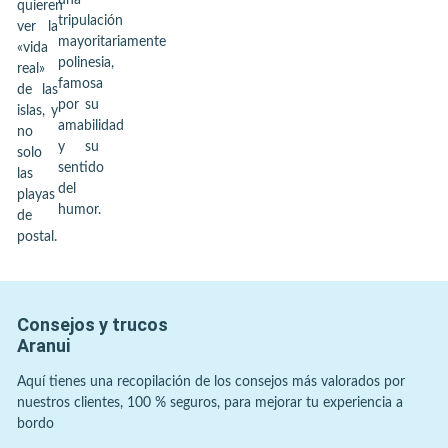
una
quieren
tripulación
ver la
mayoritariamente
«vida
polinesia,
real»
famosa
de las
por su
islas, y
amabilidad
no
y su
solo
sentido
las
del
playas
humor.
de
postal.
Consejos y trucos
Aranui
Aquí tienes una recopilación de los consejos más valorados por
nuestros clientes, 100 % seguros, para mejorar tu experiencia a
bordo