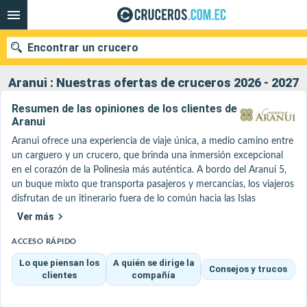
Encontrar un crucero
Aranui : Nuestras ofertas de cruceros 2026 - 2027
Resumen de las opiniones de los clientes de
Aranui
Nuestros destinos
Aranui ofrece una experiencia de viaje única, a medio camino entre 
Fecha de salida
un carguero y un crucero, que brinda una inmersión excepcional 
en el corazón de la Polinesia más auténtica. A bordo del Aranui 5, 
un buque mixto que transporta pasajeros y mercancías, los viajeros 
Puertos
Compañías
disfrutan de un itinerario fuera de lo común hacia las Islas 
Marquesas, con escalas en pueblos aislados a los que solo se puede 
Ver más
Buscar
acceder por mar.

La experiencia es profundamente humana y envolvente: las escalas 
ACCESO RÁPIDO
marcan el ritmo de la vida a bordo, con la descarga de mercancías, 
Lo que piensan los
A quién se dirige la
Consejos y trucos
encuentros con los habitantes y descubrimientos culturales 
clientes
compañía
acompañados por una tripulación 100 % polinesia. Los pasajeros 
exploran lugares emblemáticos como Nuku Hiva (acantilados 