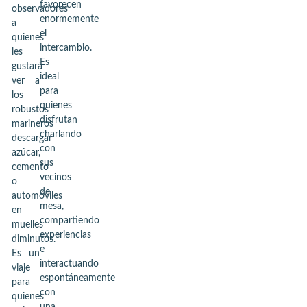
favorecen
observadores
enormemente
a
el
quienes
intercambio.
les
Es
gustará
ideal
ver a
para
los
quienes
robustos
disfrutan
marineros
charlando
descargar
con
azúcar,
sus
cemento
vecinos
o
de
automóviles
mesa,
en
compartiendo
muelles
experiencias
diminutos.
e
Es un
interactuando
viaje
espontáneamente
para
con
quienes