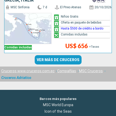
GRECIA, ITALIA
MSC Sinfonia
7 d
El Pireo Atenas
20/10/2026
Niños Gratis
Oferta en paquete de bebidas
Hasta $500 de crédito a bordo
Comidas incluidas
US$ 656
+Tasas
Comidas incluidas
VER MÁS DE CRUCEROS
Cruceros www.cruceros.com.ec
Compañías
MSC Cruceros
Cruceros Adriatico
Barcos más populares
MSC World Europa
Icon of the Seas