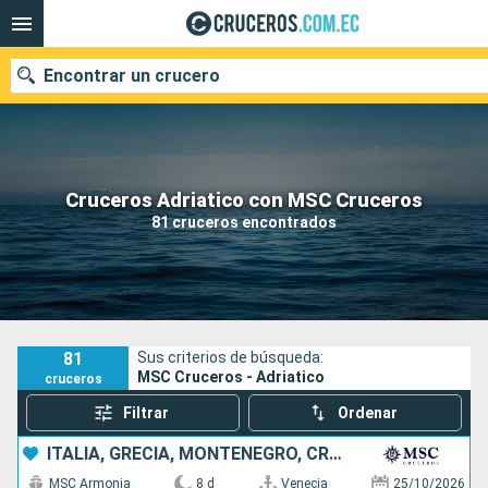
Encontrar un crucero
Nuestros destinos
Cruceros Adriatico con MSC Cruceros
81 cruceros encontrados
Fecha de salida
Puertos
Compañías
Buscar
81
Sus criterios de búsqueda:
MSC Cruceros - Adriatico
cruceros
Filtrar
Ordenar
ITALIA, GRECIA, MONTENEGRO, CROACIA
MSC Armonia
8 d
Venecia
25/10/2026