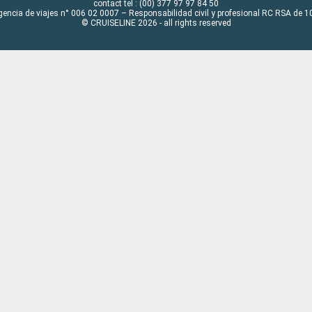
contact tel : (00) 377 97 97 84 50
gencia de viajes n° 006 02 0007 – Responsabilidad civil y profesional RC RSA de
© CRUISELINE 2026 - all rights reserved